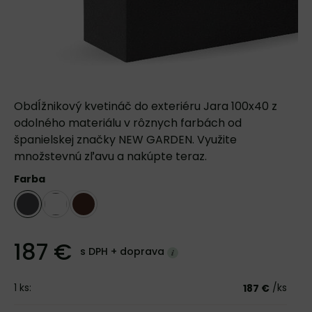
Obdĺžnikový kvetináč do exteriéru Jara 100x40 z
odolného materiálu v rôznych farbách od
španielskej značky NEW GARDEN. Využite
množstevnú zľavu a nakúpte teraz.
Farba
187 €
s DPH +
doprava
1
ks:
/ks
187 €