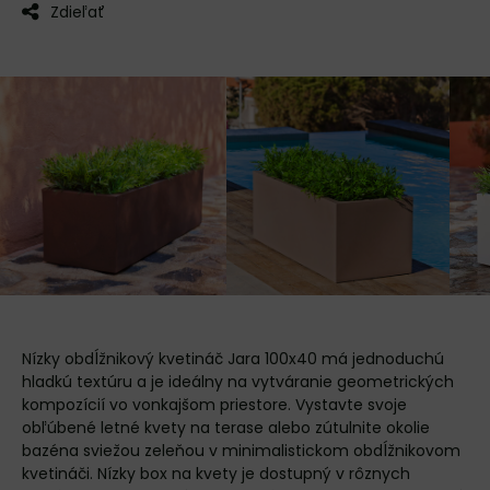
Zdieľať
Nízky obdĺžnikový kvetináč Jara 100x40 má jednoduchú
hladkú textúru a je ideálny na vytváranie geometrických
kompozícií vo vonkajšom priestore. Vystavte svoje
obľúbené letné kvety na terase alebo zútulnite okolie
bazéna sviežou zeleňou v minimalistickom obdĺžnikovom
kvetináči. Nízky box na kvety je dostupný v rôznych