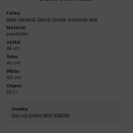
Farba:
biela
,
červená
,
čierna
,
hnedá
,
oranžová
,
sivá
Materiál:
polyetylén
Výška:
36 cm
Šírka:
40 cm
Hĺbka:
100 cm
Objem:
60,7 l
Značka
Viac od značky NEW GARDEN