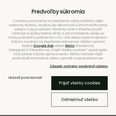
B2B
|
Showroom
|
Kontakty
Predvoľby súkromia
Cookies používame na zlepšenie vašej návštevy tejto
webovej stránky, analýzu jej výkonnosti a zhromažďovanie
údajov o jej používaní. Na tento účel môžeme použiť
nástroje a služby tretích strán a zhromaždené údaje sa
môžu preniesť k partnerom v EÚ, USA alebo iných krajinách.
Súbory cookies na zlepšenie relevancie reklám využíva
služba
Google Ads
alebo
Meta
(Facebook,
Hľadať
Instagram). Kliknutím na „Prijať všetky cookies“ vyjadrujete
svoj súhlas s týmto spracovaním. Nižšie môžete nájsť
podrobné informácie alebo upraviť svoje preferencie.
Zásady ochrany osobných údajov
Úvod
Doplnky
Kvetináče
Kvetináče do exteriéru
Ukázať podrobnosti
Prijať všetky cookies
BESTSELLER
Kvetináč Jara 100x40
Odmietnuť všetko