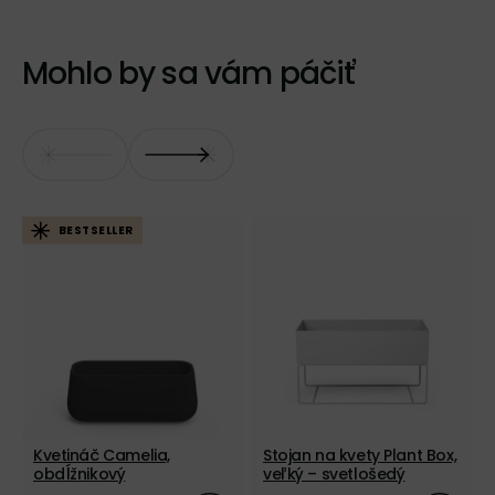
Mohlo by sa vám páčiť
BESTSELLER
Kvetináč Camelia,
Stojan na kvety Plant Box,
obdĺžnikový
veľký – svetlošedý