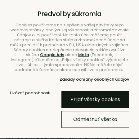
B2B
|
Showroom
|
Kontakty
Predvoľby súkromia
Cookies používame na zlepšenie vašej návštevy tejto
webovej stránky, analýzu jej výkonnosti a zhromažďovanie
údajov o jej používaní. Na tento účel môžeme použiť
nástroje a služby tretích strán a zhromaždené údaje sa
môžu preniesť k partnerom v EÚ, USA alebo iných krajinách.
Súbory cookies na zlepšenie relevancie reklám využíva
služba
Google Ads
alebo
Meta
(Facebook,
Hľadať
Instagram). Kliknutím na „Prijať všetky cookies“ vyjadrujete
svoj súhlas s týmto spracovaním. Nižšie môžete nájsť
podrobné informácie alebo upraviť svoje preferencie.
Zásady ochrany osobných údajov
Ukázať podrobnosti
Úvod
B2B
Prijať všetky cookies
B2B spolupráca
Odmietnuť všetko
Tvoríte interiéry, navrhujete či vlastníte jedinečné
priestory, pracujete na developerskom projekte alebo
potrebujete zariadiť vzorový byt? V Bunt vieme, že