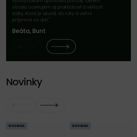
vychutnávam uprostred prírody. Okrem
vizuálu oceňujem aj praktickosť a veľkosť
šálky, ktorá je akurát do ruky a veľmi
príjemne sa drží."
Beáta, Bunt
Novinky
NOVINKA
NOVINKA