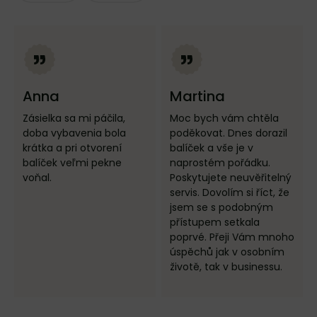
Anna
Martina
Zásielka sa mi páčila,
Moc bych vám chtěla
doba vybavenia bola
poděkovat. Dnes dorazil
krátka a pri otvorení
balíček a vše je v
balíček veľmi pekne
naprostém pořádku.
voňal.
Poskytujete neuvěřitelný
servis. Dovolím si říct, že
jsem se s podobným
přístupem setkala
poprvé. Přeji Vám mnoho
úspěchů jak v osobním
životě, tak v businessu.