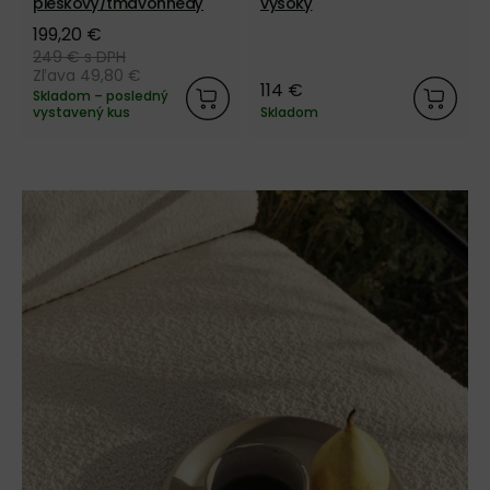
pieskový/tmavohnedý
vysoký
199,20 €
249 €
s DPH
Zľava 49,80 €
114 €
Skladom – posledný
vystavený kus
Skladom