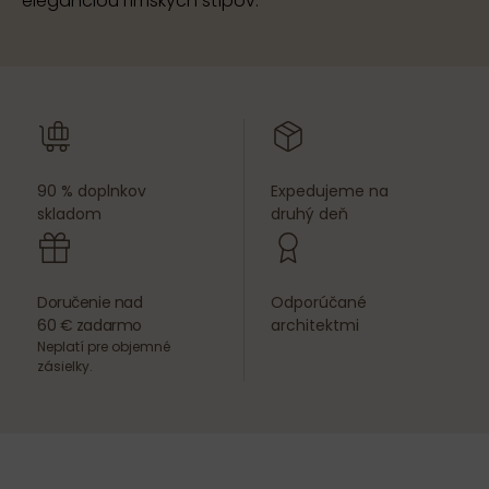
eleganciou rímskych stĺpov.
90 % doplnkov
Expedujeme na
skladom
druhý deň
Doručenie nad
Odporúčané
60 € zadarmo
architektmi
Neplatí pre objemné
zásielky.