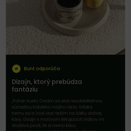
Bunt odporúča
Dizajn, ktorý prebúdza
fantáziu
„Pohár Vuelo Cream sa stal neoddeliteľnou
súčasťou každého môjho rána. Vďaka
nemu sa o čosi viac teším na šálku dobrej
kávy. Dizajn s motívom lietajúcich vtákov mi
dodáva pocit, že si rannú kávu