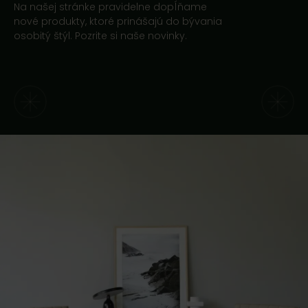
Na našej stránke pravidelne dopĺňame
nové produkty, ktoré prinášajú do bývania
osobitý štýl. Pozrite si naše novinky.