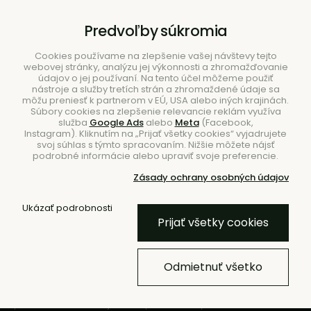
B2B
|
Showroom
|
Kontakty
Predvoľby súkromia
Cookies používame na zlepšenie vašej návštevy tejto
webovej stránky, analýzu jej výkonnosti a zhromažďovanie
údajov o jej používaní. Na tento účel môžeme použiť
nástroje a služby tretích strán a zhromaždené údaje sa
môžu preniesť k partnerom v EÚ, USA alebo iných krajinách.
Súbory cookies na zlepšenie relevancie reklám využíva
služba
Google Ads
alebo
Meta
(Facebook,
Hľadať
Instagram). Kliknutím na „Prijať všetky cookies“ vyjadrujete
svoj súhlas s týmto spracovaním. Nižšie môžete nájsť
podrobné informácie alebo upraviť svoje preferencie.
Zásady ochrany osobných údajov
Ukázať podrobnosti
Novinky
Prijať všetky cookies
Pretože pekný priestor robí
pekné dni
Odmietnuť všetko
Zariaďovanie nie je vždy o veľkých
prerábkach, ale najmä o správnom výbere.