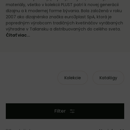
materiály, všetko v kolekcii PLUST patrí k novej generácii
dizajnu a k modernej forme bývania. Bola založená v roku
2007 ako dizajnérska značka euro3plast SpA, ktorá je
popredným výrobcom tradičných kvetináčov vyrábaných
výhradne v Taliansku a distribuovaných do celého sveta.
Čítať viac...
Kolekcie
Katalógy
Filter