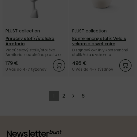
PLUST collection
PLUST collection
Príručný stolík/stolička
Konferenčný stolík Vela s
Armilaria
vekom a osvetlením
Viacúčelový stolík/stolička
Dizajnový okrúhly konferenčný
Armilaria z odolného plastu od
stolík Vela s vekom a
talianskej značky PLUST
osvetlením, z polyetylénu od
179 €
496 €
collection.
talianskej značky PLUST
collection.
U Vás do 4-7 týždňov
U Vás do 4-7 týždňov
1
2
6
Newsletter