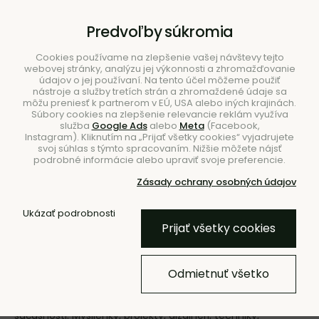
B2B
|
Showroom
|
Kontakty
Predvoľby súkromia
Cookies používame na zlepšenie vašej návštevy tejto
webovej stránky, analýzu jej výkonnosti a zhromažďovanie
údajov o jej používaní. Na tento účel môžeme použiť
nástroje a služby tretích strán a zhromaždené údaje sa
môžu preniesť k partnerom v EÚ, USA alebo iných krajinách.
Súbory cookies na zlepšenie relevancie reklám využíva
služba
Google Ads
alebo
Meta
(Facebook,
Hľadať
Instagram). Kliknutím na „Prijať všetky cookies“ vyjadrujete
svoj súhlas s týmto spracovaním. Nižšie môžete nájsť
podrobné informácie alebo upraviť svoje preferencie.
Zásady ochrany osobných údajov
Ukázať podrobnosti
Úvod
Značky
PLUST collection
Prijať všetky cookies
PLUST collection
Odmietnuť všetko
Talianska značka PLUST collection predstavuje novú
generáciu plastov, ktorá spĺňa náročné požiadavky
súčasnosti. Myšlienky, projekty, dizajnéri, techniky,