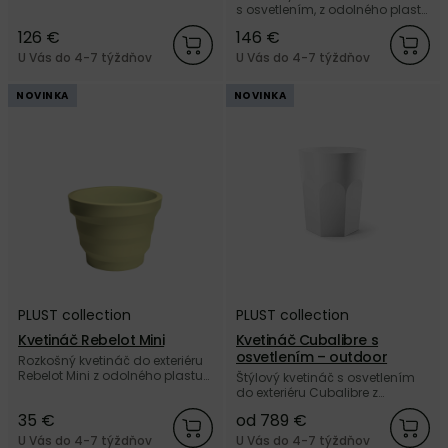
45 cm od talianskej značky
s osvetlením, z odolného plastu
PLUST collection.
od talianskej značky PLUST
126 €
146 €
collection.
U Vás do 4-7 týždňov
U Vás do 4-7 týždňov
NOVINKA
NOVINKA
PLUST collection
PLUST collection
Kvetináč Rebelot Mini
Kvetináč Cubalibre s
osvetlením – outdoor
Rozkošný kvetináč do exteriéru
Rebelot Mini z odolného plastu
Štýlový kvetináč s osvetlením
od talianskej značky PLUST
do exteriéru Cubalibre z
collection.
odolného plastu od talianskej
35 €
od 789 €
značky PLUST collection.
U Vás do 4-7 týždňov
U Vás do 4-7 týždňov