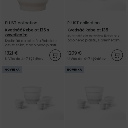
PLUST collection
PLUST collection
Kvetináč Rebelot 135 s
Kvetináč Rebelot 135
osvetlením
Kvetináč do exteriéru Rebelot z
odolného plastu, s priemerom
Kvetináč do exteriéru Rebelot s
135 cm od talianskej značky
osvetlením, z odolného plastu s
PLUST collection.
priemerom 135 cm od
1321 €
1209 €
talianskej značky PLUST
collection.
U Vás do 4-7 týždňov
U Vás do 4-7 týždňov
NOVINKA
NOVINKA