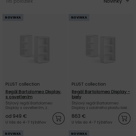
116
položiek
Novinky
NOVINKA
NOVINKA
PLUST collection
PLUST collection
Regál Bartolomeo Display,
Regál Bartolomeo Display –
s osvetlením
biely
Štýlový regál Bartolomeo
Štýlový regál Bartolomeo
Display s osvetlením, z
Display z odolného plastu bielej
odolného plastu od talianskej
farby od talianskej značky
od 949 €
863 €
značky PLUST collection.
PLUST collection.
U Vás do 4-7 týždňov
U Vás do 4-7 týždňov
NOVINKA
NOVINKA