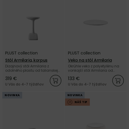
PLUST collection
PLUST collection
Stôl Armilaria, korpus
Veko na stôl Armilaria
Dizajnový stôl Armilaria z
Okrúhle veko z polyetylénu na
odolného plastu od talianskej
vonkajší stôl Armilaria od
značky PLUST collection.
talianskej značky PLUST
319 €
133 €
collection.
U Vás do 4-7 týždňov
U Vás do 4-7 týždňov
NOVINKA
NOVINKA
NÁŠ TIP