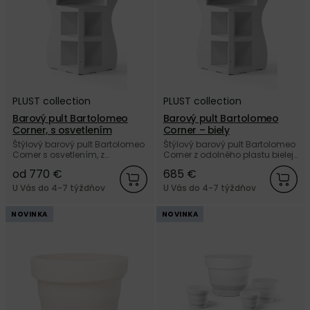
PLUST collection
PLUST collection
Barový pult Bartolomeo
Barový pult Bartolomeo
Corner, s osvetlením
Corner – biely
Štýlový barový pult Bartolomeo
Štýlový barový pult Bartolomeo
Corner s osvetlením, z
Corner z odolného plastu bielej
odolného plastu od talianskej
farby od talianskej značky
od 770 €
685 €
značky PLUST collection.
PLUST collection.
U Vás do 4-7 týždňov
U Vás do 4-7 týždňov
NOVINKA
NOVINKA