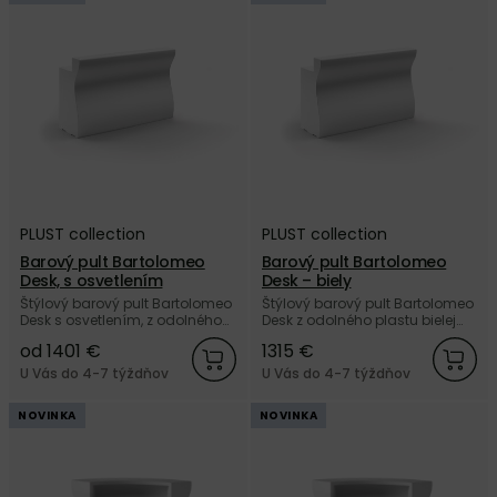
PLUST collection
PLUST collection
Barový pult Bartolomeo
Barový pult Bartolomeo
Desk, s osvetlením
Desk – biely
Štýlový barový pult Bartolomeo
Štýlový barový pult Bartolomeo
Desk s osvetlením, z odolného
Desk z odolného plastu bielej
plastu od talianskej značky
farby od talianskej značky
od 1401 €
1315 €
PLUST collection.
PLUST collection.
U Vás do 4-7 týždňov
U Vás do 4-7 týždňov
NOVINKA
NOVINKA