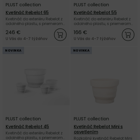
PLUST collection
PLUST collection
Kvetináč Rebelot 65
Kvetináč Rebelot 55
Kvetináč do exteriéru Rebelot z
Kvetináč do exteriéru Rebelot z
odolného plastu, s priemerom
odolného plastu, s priemerom
65 cm od talianskej značky
55 cm od talianskej značky
246 €
166 €
PLUST collection.
PLUST collection.
U Vás do 4-7 týždňov
U Vás do 4-7 týždňov
NOVINKA
NOVINKA
PLUST collection
PLUST collection
Kvetináč Rebelot 45
Kvetináč Rebelot Mini s
osvetlením
Kvetináč do exteriéru Rebelot z
odolného plastu, s priemerom
Rozkošný kvetináč Rebelot Mini