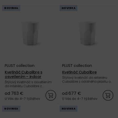
NOVINKA
NOVINKA
PLUST collection
PLUST collection
Kvetináč Cubalibre s
Kvetináč Cubalibre
osvetlením – indoor
Štýlový kvetináč do exteriéru
Cubalibre z odolného plastu od
Štýlový kvetináč s osvetlením
talianskej značky PLUST
do interiéru Cubalibre z
collection.
odolného plastu od talianskej
od 763 €
od 677 €
značky PLUST collection.
U Vás do 4-7 týždňov
U Vás do 4-7 týždňov
NOVINKA
NOVINKA