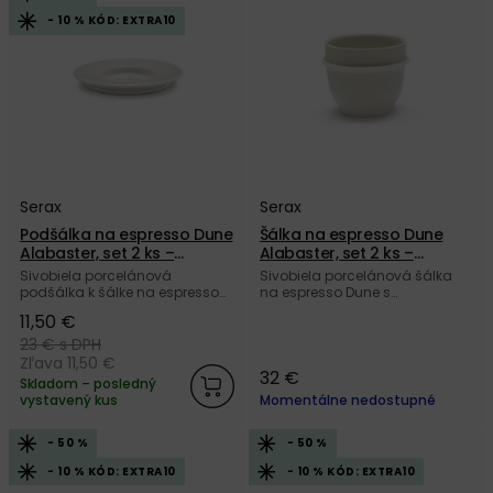
- 10 % KÓD: EXTRA10
Serax
Serax
Podšálka na espresso Dune
Šálka na espresso Dune
Alabaster, set 2 ks –
Alabaster, set 2 ks –
sivobiela
sivobiela
Sivobiela porcelánová
Sivobiela porcelánová šálka
podšálka k šálke na espresso
na espresso Dune s
Dune s kombináciou lesklej a
kombináciou lesklej a matnej
11,50 €
matnej povrchovej úpravy od
povrchovej úpravy od belgickej
belgickej značky Serax.
značky Serax.
23 €
s DPH
Zľava 11,50 €
32 €
Skladom – posledný
vystavený kus
Momentálne nedostupné
- 50 %
- 50 %
- 10 % KÓD: EXTRA10
- 10 % KÓD: EXTRA10