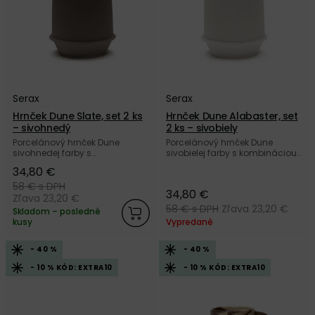
Serax
Serax
Hrnček Dune Slate, set 2 ks
Hrnček Dune Alabaster, set
– sivohnedý
2 ks – sivobiely
Porcelánový hrnček Dune
Porcelánový hrnček Dune
sivohnedej farby s
sivobielej farby s kombináciou
kombináciou lesklej a matnej
lesklej a matnej povrchovej
34,80 €
povrchovej úpravy od belgickej
úpravy od belgickej značky
značky Serax.
Serax.
58 €
s DPH
34,80 €
Zľava 23,20 €
58 €
s DPH
Zľava 23,20 €
Skladom – posledné
kusy
Vypredané
- 40 %
- 40 %
- 10 % KÓD: EXTRA10
- 10 % KÓD: EXTRA10