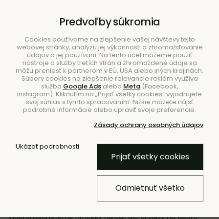
B2B
|
Showroom
|
Kontakty
Predvoľby súkromia
Cookies používame na zlepšenie vašej návštevy tejto
webovej stránky, analýzu jej výkonnosti a zhromažďovanie
údajov o jej používaní. Na tento účel môžeme použiť
nástroje a služby tretích strán a zhromaždené údaje sa
môžu preniesť k partnerom v EÚ, USA alebo iných krajinách.
Súbory cookies na zlepšenie relevancie reklám využíva
služba
Google Ads
alebo
Meta
(Facebook,
Hľadať
Instagram). Kliknutím na „Prijať všetky cookies“ vyjadrujete
svoj súhlas s týmto spracovaním. Nižšie môžete nájsť
podrobné informácie alebo upraviť svoje preferencie.
Zásady ochrany osobných údajov
Ukázať podrobnosti
Úvod
Stolovanie
Šálky
Prijať všetky cookies
Šálky a podšálky
Odmietnuť všetko
Vychutnajte si svoj obľúbený teplý nápoj s dizajnovou
šálkou z BUNT.sk. U nás si môžete vybrať
neprehliadnuteľné hrnčeky na čaj, ale aj šálky na dobré