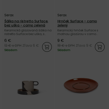
Serax
Serax
Šálka na ristretto Surface,
Hrnček Surface – camo
bez uška – camo zelená
zelený
Keramická glazovaná šálka na
Keramický hrnček Surface s
ristretto Surface bez uška, s
matnou glazúrou v camo
matnou glazúrou v camo
zelenej farbe od belgickej
6 €
9 €
zelenej farbe od belgickej
značky Serax.
značky Serax.
12 €
s DPH
Zľava 6 €
18 €
s DPH
Zľava 9 €
Skladom
Skladom