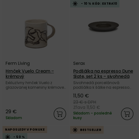
- 10 % KÓD: EXTRA10
Ferm Living
Serax
Hrnček Vuelo Cream –
Podšálka na espresso Dune
krémový
Slate, set 2 ks – sivohnedá
Exkluzívny hrnček Vuelo z
Sivohnedá porcelánová
glazovanej kameniny krémovej
podšálka k šálke na espresso
farby v originálnom
Dune s kombináciou lesklej a
11,50 €
registrovanom dizajne od
matnej povrchovej úpravy od
dánskej značky Ferm Living.
belgickej značky Serax.
23 €
s DPH
Zľava 11,50 €
29 €
Skladom – posledné
Skladom
kusy
NAPOSLEDY V PONUKE
BESTSELLER
- 50 %