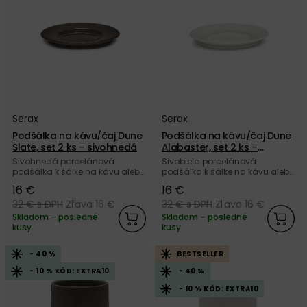
Serax
Serax
Podšálka na kávu/čaj Dune
Podšálka na kávu/čaj Dune
Slate, set 2 ks – sivohnedá
Alabaster, set 2 ks –
sivobiela
Sivohnedá porcelánová
Sivobiela porcelánová
podšálka k šálke na kávu alebo
podšálka k šálke na kávu alebo
čaj Dune s kombináciou lesklej
čaj Dune s kombináciou lesklej
16 €
16 €
a matnej povrchovej úpravy od
a matnej povrchovej úpravy od
belgickej značky Serax.
belgickej značky Serax.
32 €
s DPH
Zľava 16 €
32 €
s DPH
Zľava 16 €
Skladom – posledné
Skladom – posledné
kusy
kusy
- 40 %
BESTSELLER
- 10 % KÓD: EXTRA10
- 40 %
- 10 % KÓD: EXTRA10