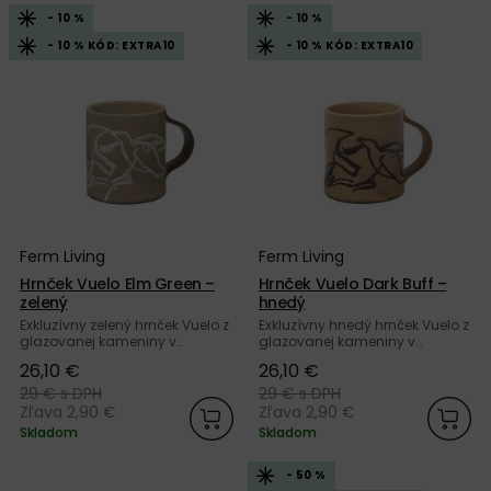
značky Ferm Living.
- 10 %
- 10 %
- 10 % KÓD: EXTRA10
- 10 % KÓD: EXTRA10
Ferm Living
Ferm Living
Hrnček Vuelo Elm Green –
Hrnček Vuelo Dark Buff –
zelený
hnedý
Exkluzívny zelený hrnček Vuelo z
Exkluzívny hnedý hrnček Vuelo z
glazovanej kameniny v
glazovanej kameniny v
originálnom registrovanom
originálnom registrovanom
26,10 €
26,10 €
dizajne od dánskej značky
dizajne od dánskej značky
Ferm Living.
Ferm Living.
29 €
s DPH
29 €
s DPH
Zľava 2,90 €
Zľava 2,90 €
Skladom
Skladom
- 50 %