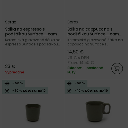
Serax
Serax
Šálka na espresso s
Šálka na cappuccino s
podšálkou Surface – camo
podšálkou Surface – camo
zelená
zelená
Keramická glazovaná šálka na
Keramická glazovaná šálka na
espresso Surface s podšálkou
cappuccino Surface s
v camo zelenej farbe od
podšálkou v camo zelenej
14,50 €
belgickej značky Serax.
farbe od belgickej značky
Serax.
29 €
s DPH
Zľava 14,50 €
23 €
Skladom – posledné
Vypredané
kusy
- 50 %
- 50 %
- 10 % KÓD: EXTRA10
- 10 % KÓD: EXTRA10