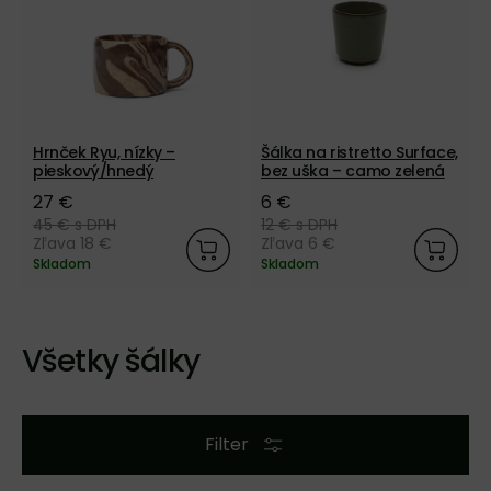
Hrnček Ryu, nízky –
Šálka na ristretto Surface,
pieskový/hnedý
bez uška – camo zelená
27 €
6 €
45 €
s DPH
12 €
s DPH
Zľava 18 €
Zľava 6 €
Skladom
Skladom
Všetky šálky
Filter