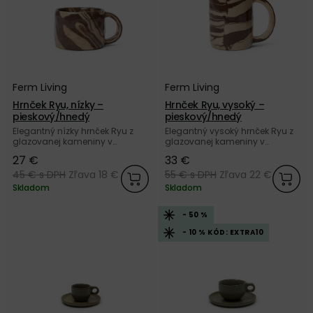
Ferm Living
Ferm Living
Hrnček Ryu, nízky –
Hrnček Ryu, vysoký –
pieskový/hnedý
pieskový/hnedý
Elegantný nízky hrnček Ryu z
Elegantný vysoký hrnček Ryu z
glazovanej kameniny v
glazovanej kameniny v
originálnom dizajne od
originálnom dizajne od
27 €
33 €
dánskej značky Ferm Living.
dánskej značky Ferm Living.
45 €
s DPH
Zľava 18 €
55 €
s DPH
Zľava 22 €
Skladom
Skladom
- 50 %
- 10 % KÓD: EXTRA10