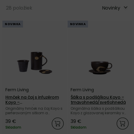
28
položiek
Novinky
NOVINKA
NOVINKA
Ferm Living
Ferm Living
Hrnček na čaj s infuzérom
Šálka s podšálkou Koyo –
Koyo –
tmavohnedá/svetlohnedá
tmavohnedý/svetlohnedý
Originálny hrnček na čaj Koyo s
Originálna šálka s podšálkou
perferovaným sitkom a
Koyo z glazovanej keramiky v
praktickým viečkom, z
kombinácii tmavohnedej a
39 €
39 €
glazovanej keramiky v
svetlohnedej farby od dánskej
kombinácii tmavohnedej a
značky Ferm Living.
Skladom
Skladom
svetlohnedej farby od dánskej