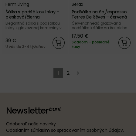
Ferm Living
Serax
Šálka s podšálkou Inlay –
Podšálka na čaj/espresso
piesková/čierna
Terres De Rêves – červená
Elegantná šálka s podšálkou
Červenohnedá glazovaná
Inlay z glazovanej kameniny v
podšálka k šálke na čaj alebo
originálnom dizajne od
espresso Terres De Rêves z
17,50 €
dánskej značky Ferm Living.
keramiky od belgickej značky
39 €
Serax.
Skladom – posledné
U vás do 3-4 týždňov
kusy
1
2
Newsletter
Odoberať naše novinky
Odoslaním súhlasím so spracovaním
osobných údajov
.