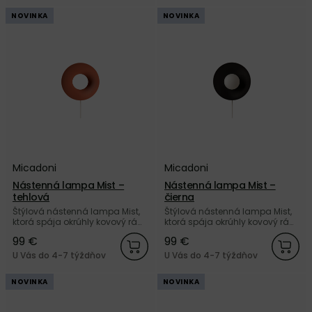
NOVINKA
NOVINKA
Micadoni
Micadoni
Nástenná lampa Mist –
Nástenná lampa Mist –
tehlová
čierna
Štýlová nástenná lampa Mist,
Štýlová nástenná lampa Mist,
ktorá spája okrúhly kovový rám
ktorá spája okrúhly kovový rám
tehlovej farby s matnou bielou
čiernej farby s matnou bielou
99 €
99 €
sklenenou guľou od značky
sklenenou guľou od značky
Micadoni.
Micadoni.
U Vás do 4-7 týždňov
U Vás do 4-7 týždňov
NOVINKA
NOVINKA