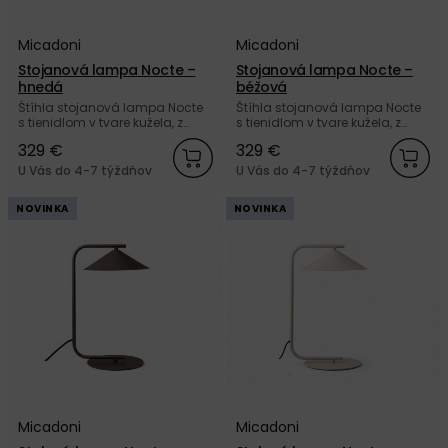
Micadoni
Micadoni
Stojanová lampa Nocte –
Stojanová lampa Nocte –
hnedá
béžová
Štíhla stojanová lampa Nocte
Štíhla stojanová lampa Nocte
s tienidlom v tvare kužela, z
s tienidlom v tvare kužela, z
kvalitného matne lakovaného
kvalitného matne lakovaného
329 €
329 €
kovu hnedej farby od značky
kovu béžovej farby od značky
Micadoni.
Micadoni.
U Vás do 4-7 týždňov
U Vás do 4-7 týždňov
NOVINKA
NOVINKA
Micadoni
Micadoni