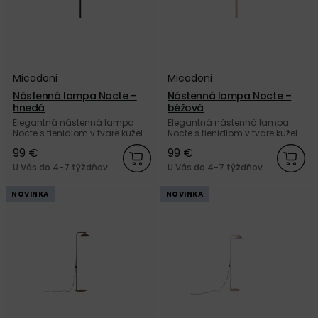
Micadoni
Micadoni
Nástenná lampa Nocte –
Nástenná lampa Nocte –
hnedá
béžová
Elegantná nástenná lampa
Elegantná nástenná lampa
Nocte s tienidlom v tvare kužela,
Nocte s tienidlom v tvare kužela,
z kvalitného matne lakovaného
z kvalitného matne lakovaného
99 €
99 €
kovu hnedej farby od značky
kovu béžovej farby od značky
Micadoni.
Micadoni.
U Vás do 4-7 týždňov
U Vás do 4-7 týždňov
NOVINKA
NOVINKA