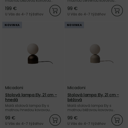
matnou béžovou kovovou
matnou červenou kovovou
základňou a matným bielym
základňou a matným bielym
199 €
99 €
skleneným tienidlom v tvare
skleneným tienidlom v tvare
gule od značky Micadoni.
gule od značky Micadoni.
U Vás do 4-7 týždňov
U Vás do 4-7 týždňov
NOVINKA
NOVINKA
Micadoni
Micadoni
Stolová lampa Ely, 21 cm –
Stolová lampa Ely, 21 cm –
hnedá
béžová
Malá stolová lampa Ely s
Malá stolová lampa Ely s
matnou hnedou kovovou
matnou béžovou kovovou
základňou a matným bielym
základňou a matným bielym
99 €
99 €
skleneným tienidlom v tvare
skleneným tienidlom v tvare
gule od značky Micadoni.
gule od značky Micadoni.
U Vás do 4-7 týždňov
U Vás do 4-7 týždňov