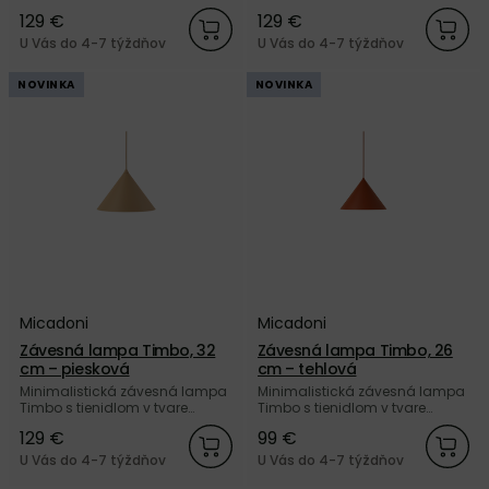
kužela, z kvalitného matne
kužela, z kvalitného matne
129 €
129 €
lakovaného kovu tehlovej
lakovaného kovu hnedej farby
oranžovej farby od značky
od značky Micadoni.
U Vás do 4-7 týždňov
U Vás do 4-7 týždňov
Micadoni.
NOVINKA
NOVINKA
Micadoni
Micadoni
Závesná lampa Timbo, 32
Závesná lampa Timbo, 26
cm – piesková
cm – tehlová
Minimalistická závesná lampa
Minimalistická závesná lampa
Timbo s tienidlom v tvare
Timbo s tienidlom v tvare
kužela, z kvalitného matne
kužela, z kvalitného matne
129 €
99 €
lakovaného kovu pieskovej
lakovaného kovu tehlovej
farby od značky Micadoni.
oranžovej farby od značky
U Vás do 4-7 týždňov
U Vás do 4-7 týždňov
Micadoni.