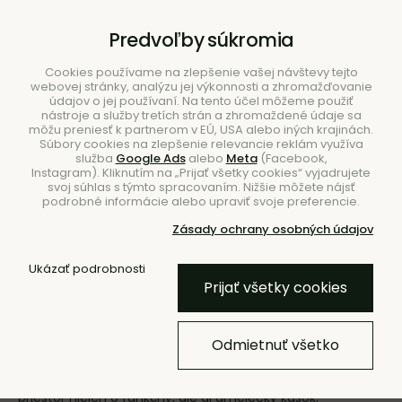
B2B
|
Showroom
|
Kontakty
Predvoľby súkromia
Cookies používame na zlepšenie vašej návštevy tejto
webovej stránky, analýzu jej výkonnosti a zhromažďovanie
údajov o jej používaní. Na tento účel môžeme použiť
nástroje a služby tretích strán a zhromaždené údaje sa
môžu preniesť k partnerom v EÚ, USA alebo iných krajinách.
Súbory cookies na zlepšenie relevancie reklám využíva
služba
Google Ads
alebo
Meta
(Facebook,
Hľadať
Instagram). Kliknutím na „Prijať všetky cookies“ vyjadrujete
svoj súhlas s týmto spracovaním. Nižšie môžete nájsť
podrobné informácie alebo upraviť svoje preferencie.
Zásady ochrany osobných údajov
Ukázať podrobnosti
Úvod
Svietidlá
Prijať všetky cookies
Svietidlá
Odmietnuť všetko
Osvetlite váš interiér aj exteriér štýlovo s dizajnovými
svietidlami z BUNT.sk. Naše luxusné svetlá doplnia váš
priestor nielen o funkčný, ale aj umelecký kúsok.