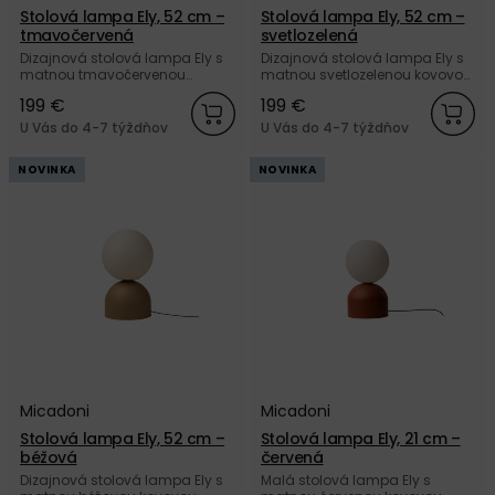
Stolová lampa Ely, 52 cm –
Stolová lampa Ely, 52 cm –
tmavočervená
svetlozelená
Dizajnová stolová lampa Ely s
Dizajnová stolová lampa Ely s
matnou tmavočervenou
matnou svetlozelenou kovovou
kovovou základňou a matným
základňou a matným bielym
199 €
199 €
bielym skleneným tienidlom v
skleneným tienidlom v tvare
tvare gule od značky Micadoni.
gule od značky Micadoni.
U Vás do 4-7 týždňov
U Vás do 4-7 týždňov
NOVINKA
NOVINKA
Micadoni
Micadoni
Stolová lampa Ely, 52 cm –
Stolová lampa Ely, 21 cm –
béžová
červená
Dizajnová stolová lampa Ely s
Malá stolová lampa Ely s