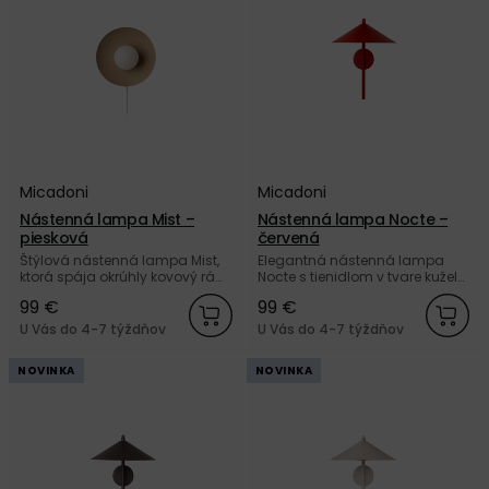
Micadoni
Micadoni
Nástenná lampa Mist –
Nástenná lampa Nocte –
piesková
červená
Štýlová nástenná lampa Mist,
Elegantná nástenná lampa
ktorá spája okrúhly kovový rám
Nocte s tienidlom v tvare kužela,
pieskovej farby s matnou bielou
z kvalitného matne lakovaného
99 €
99 €
sklenenou guľou od značky
kovu červenej farby od značky
Micadoni.
Micadoni.
U Vás do 4-7 týždňov
U Vás do 4-7 týždňov
NOVINKA
NOVINKA