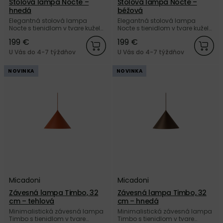
Stolová lampa Nocte –
Stolová lampa Nocte –
hnedá
béžová
Elegantná stolová lampa
Elegantná stolová lampa
Nocte s tienidlom v tvare kužela,
Nocte s tienidlom v tvare kužela,
z kvalitného matne lakovaného
z kvalitného matne lakovaného
199 €
199 €
kovu hnedej farby od značky
kovu béžovej farby od značky
Micadoni.
Micadoni.
U Vás do 4-7 týždňov
U Vás do 4-7 týždňov
NOVINKA
NOVINKA
Micadoni
Micadoni
Závesná lampa Timbo, 32
Závesná lampa Timbo, 32
cm – tehlová
cm – hnedá
Minimalistická závesná lampa
Minimalistická závesná lampa
Timbo s tienidlom v tvare
Timbo s tienidlom v tvare