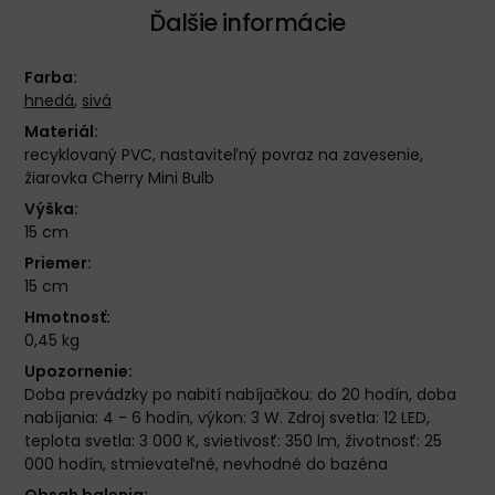
Ďalšie informácie
Farba:
hnedá
,
sivá
Materiál:
recyklovaný PVC, nastaviteľný povraz na zavesenie,
žiarovka Cherry Mini Bulb
Výška:
15 cm
Priemer:
15 cm
Hmotnosť:
0,45 kg
Upozornenie:
Doba prevádzky po nabití nabíjačkou: do 20 hodín, doba
nabíjania: 4 - 6 hodín, výkon: 3 W. Zdroj svetla: 12 LED,
teplota svetla: 3 000 K, svietivosť: 350 lm, životnosť: 25
000 hodín, stmievateľné, nevhodné do bazéna