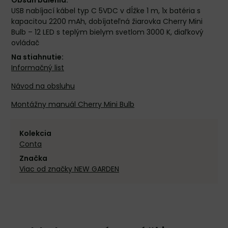
Obsah balenia:
USB nabíjací kábel typ C 5VDC v dĺžke 1 m, 1x batéria s
kapacitou 2200 mAh, dobíjateľná žiarovka Cherry Mini
Bulb – 12 LED s teplým bielym svetlom 3000 K, diaľkový
ovládač
Na stiahnutie:
Informačný list
Návod na obsluhu
Montážny manuál Cherry Mini Bulb
Kolekcia
Conta
Značka
Viac od značky NEW GARDEN