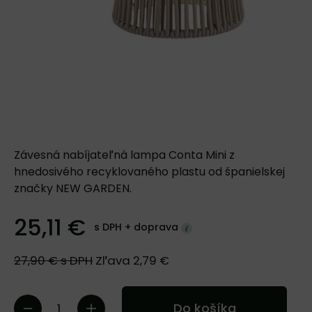
Závesná nabíjateľná lampa Conta Mini z
hnedosivého recyklovaného plastu od španielskej
značky NEW GARDEN.
25,11 €
s DPH +
doprava
27,90 €
s DPH
Zľava
2,79 €
Do košíka