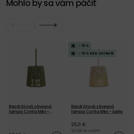
Mohlo by sa vám páčiť
- 10 %
- 10 % KÓD: EXTRA10
Bezdrôtová závesná
Bezdrôtová závesná
lampa Conta Mini –
lampa Conta Mini – biela
zelená
25,11 €
27,90 €
s DPH