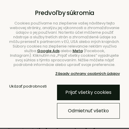
B2B
|
Showroom
|
Kontakty
Predvoľby súkromia
Cookies používame na zlepšenie vašej návštevy tejto
webovej stránky, analýzu jej výkonnosti a zhromažďovanie
údajov o jej používaní. Na tento účel môžeme použiť
nástroje a služby tretích strán a zhromaždené údaje sa
môžu preniesť k partnerom v EÚ, USA alebo iných krajinách.
Súbory cookies na zlepšenie relevancie reklám využíva
služba
Google Ads
alebo
Meta
(Facebook,
Hľadať
Instagram). Kliknutím na „Prijať všetky cookies“ vyjadrujete
svoj súhlas s týmto spracovaním. Nižšie môžete nájsť
podrobné informácie alebo upraviť svoje preferencie.
Zásady ochrany osobných údajov
Úvod
Svietidlá
Závesné
Ukázať podrobnosti
Prijať všetky cookies
BESTSELLER
- 10 %
- 10 % KÓD: EXTRA10
Odmietnuť všetko
Bezdrôtová závesná lampa