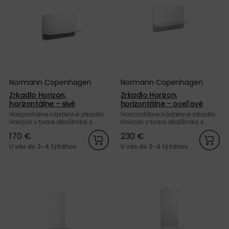
Normann Copenhagen
Normann Copenhagen
Zrkadlo Horizon,
Zrkadlo Horizon,
horizontálne – sivé
horizontálne – oceľové
Horizontálne nástenné zrkadlo
Horizontálne nástenné zrkadlo
Horizon v tvare obdĺžnika s
Horizon v tvare obdĺžnika s
integrovanou policou zo sivej
integrovanou policou z
170 €
230 €
práškovanej ocele od dánskej
nehrdzavejúcej ocele od
značky Normann Copenhagen.
dánskej značky Normann
U vás do 3-4 týždňov
U vás do 3-4 týždňov
Copenhagen.