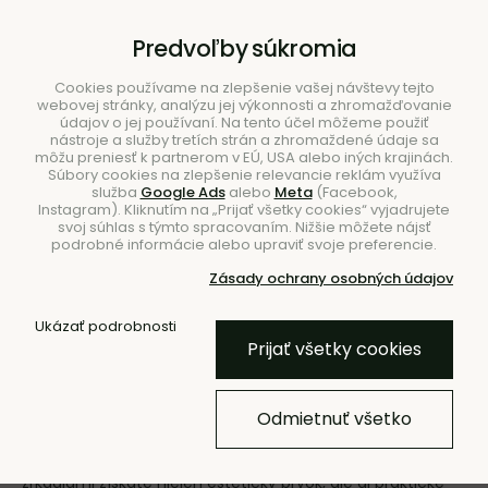
B2B
|
Showroom
|
Kontakty
Predvoľby súkromia
Cookies používame na zlepšenie vašej návštevy tejto
webovej stránky, analýzu jej výkonnosti a zhromažďovanie
údajov o jej používaní. Na tento účel môžeme použiť
nástroje a služby tretích strán a zhromaždené údaje sa
môžu preniesť k partnerom v EÚ, USA alebo iných krajinách.
Súbory cookies na zlepšenie relevancie reklám využíva
služba
Google Ads
alebo
Meta
(Facebook,
Hľadať
Instagram). Kliknutím na „Prijať všetky cookies“ vyjadrujete
svoj súhlas s týmto spracovaním. Nižšie môžete nájsť
podrobné informácie alebo upraviť svoje preferencie.
Zásady ochrany osobných údajov
Ukázať podrobnosti
Úvod
Doplnky
Zrkadlá
Prijať všetky cookies
Zrkadlá
Odmietnuť všetko
Vstúpte do sveta luxusných zrkadiel na BUNT.sk a pridajte
svojmu interiéru nádych žiarivosti. S našimi dizajnovými
zrkadlami získate nielen estetický prvok, ale aj praktické