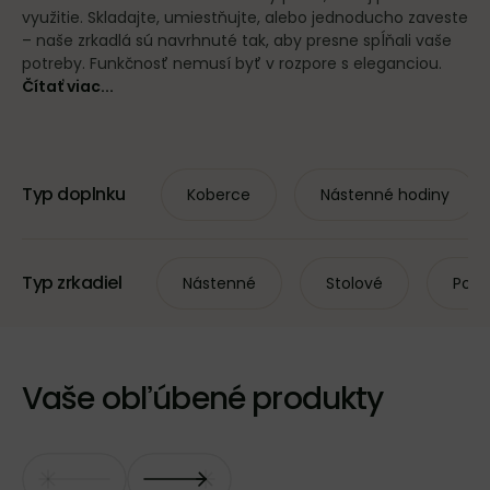
využitie. Skladajte, umiestňujte, alebo jednoducho zaveste
– naše zrkadlá sú navrhnuté tak, aby presne spĺňali vaše
potreby. Funkčnosť nemusí byť v rozpore s eleganciou.
Čítať viac...
Typ doplnku
Koberce
Nástenné hodiny
Typ zrkadiel
Nástenné
Stolové
Podl
Vaše obľúbené produkty