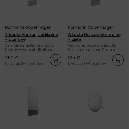
Normann Copenhagen
Normann Copenhagen
Zrkadlo Horizon, vertikálne
Zrkadlo Horizon, vertikálne
– oceľové
– biele
Vertikálne nástenné zrkadlo
Vertikálne nástenné zrkadlo
Horizon v tvare obdĺžnika s
Horizon v tvare obdĺžnika s
integrovanou policou z
integrovanou policou z bielej
250 €
185 €
nehrdzavejúcej ocele od
práškovanej ocele od dánskej
dánskej značky Normann
značky Normann Copenhagen.
U vás do 3-4 týždňov
U vás do 3-4 týždňov
Copenhagen.