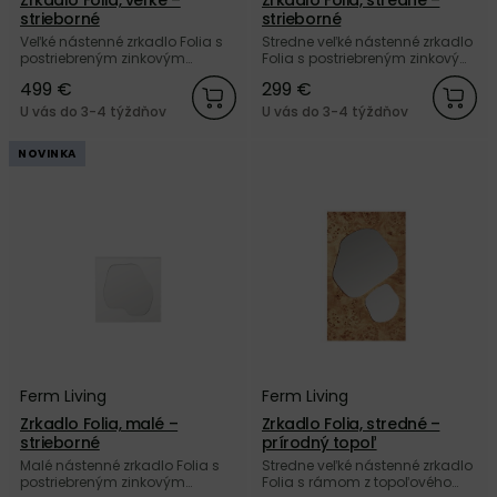
strieborné
strieborné
Veľké nástenné zrkadlo Folia s
Stredne veľké nástenné zrkadlo
postriebreným zinkovým
Folia s postriebreným zinkovým
rámom od dánskej značky
rámom od dánskej značky
499 €
299 €
Ferm Living.
Ferm Living.
U vás do 3-4 týždňov
U vás do 3-4 týždňov
NOVINKA
Ferm Living
Ferm Living
Zrkadlo Folia, malé –
Zrkadlo Folia, stredné –
strieborné
prírodný topoľ
Malé nástenné zrkadlo Folia s
Stredne veľké nástenné zrkadlo
postriebreným zinkovým
Folia s rámom z topoľového