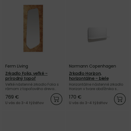
Ferm Living
Normann Copenhagen
Zrkadlo Folia, veľké –
Zrkadlo Horizon,
prírodný topoľ
horizontálne – biele
Veľké nástenné zrkadlo Folia s
Horizontálne nástenné zrkadlo
rámom z topoľového dreva
Horizon v tvare obdĺžnika s
prírodnej farby od dánskej
integrovanou policou z bielej
769 €
170 €
značky Ferm Living.
práškovanej ocele od dánskej
značky Normann Copenhagen.
U vás do 3-4 týždňov
U vás do 3-4 týždňov