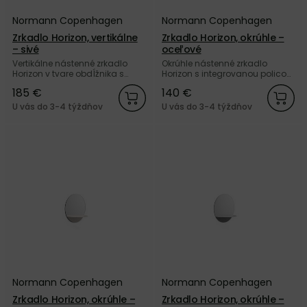
Normann Copenhagen
Normann Copenhagen
Zrkadlo Horizon, vertikálne
Zrkadlo Horizon, okrúhle –
– sivé
oceľové
Vertikálne nástenné zrkadlo
Okrúhle nástenné zrkadlo
Horizon v tvare obdĺžnika s
Horizon s integrovanou policou
integrovanou policou zo sivej
z nehrdzavejúcej ocele od
185 €
140 €
práškovanej ocele od dánskej
dánskej značky Normann
značky Normann Copenhagen.
Copenhagen.
U vás do 3-4 týždňov
U vás do 3-4 týždňov
Normann Copenhagen
Normann Copenhagen
Zrkadlo Horizon, okrúhle –
Zrkadlo Horizon, okrúhle –