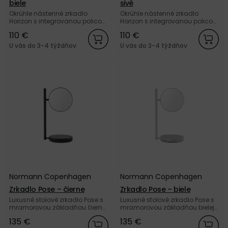
biele
sivé
Okrúhle nástenné zrkadlo
Okrúhle nástenné zrkadlo
Horizon s integrovanou policou
Horizon s integrovanou policou
z bielej práškovanej ocele od
zo sivej práškovanej ocele od
110 €
110 €
dánskej značky Normann
dánskej značky Normann
Copenhagen.
Copenhagen.
U vás do 3-4 týždňov
U vás do 3-4 týždňov
Normann Copenhagen
Normann Copenhagen
Zrkadlo Pose – čierne
Zrkadlo Pose – biele
Luxusné stolové zrkadlo Pose s
Luxusné stolové zrkadlo Pose s
mramorovou základňou čiernej
mramorovou základňou bielej
farby od dánskej značky
farby od dánskej značky
135 €
135 €
Normann Copenhagen.
Normann Copenhagen.