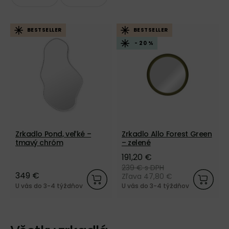
BESTSELLER
BESTSELLER
- 20 %
Zrkadlo Pond, veľké –
Zrkadlo Allo Forest Green
tmavý chróm
– zelené
191,20 €
239 €
s DPH
349 €
Zľava 47,80 €
U vás do 3-4 týždňov
U vás do 3-4 týždňov