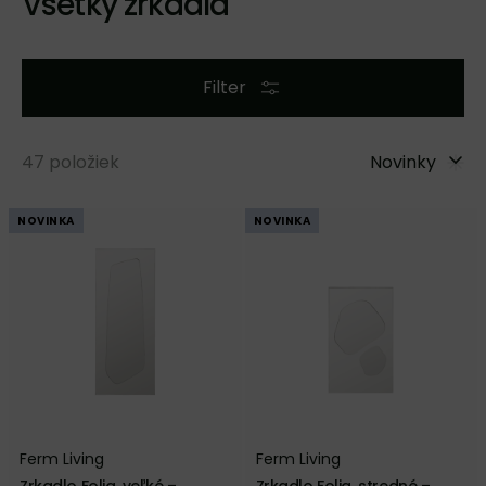
Všetky zrkadlá
Filter
47
položiek
Novinky
NOVINKA
NOVINKA
Ferm Living
Ferm Living
Zrkadlo Folia, veľké –
Zrkadlo Folia, stredné –