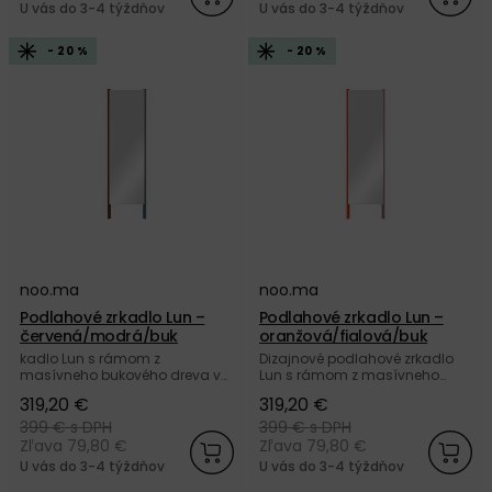
U vás do 3-4 týždňov
U vás do 3-4 týždňov
- 20 %
- 20 %
noo.ma
noo.ma
Podlahové zrkadlo Lun –
Podlahové zrkadlo Lun –
červená/modrá/buk
oranžová/fialová/buk
kadlo Lun s rámom z
Dizajnové podlahové zrkadlo
masívneho bukového dreva v
Lun s rámom z masívneho
červenomodrej farebnej
bukového dreva v
319,20 €
319,20 €
kombinácii od značky noo.ma.
oranžovofialovej farebnej
kombinácii od značky noo.ma.
399 €
s DPH
399 €
s DPH
Zľava 79,80 €
Zľava 79,80 €
U vás do 3-4 týždňov
U vás do 3-4 týždňov