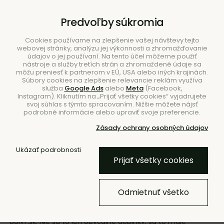
B2B
|
Showroom
|
Kontakty
Predvoľby súkromia
Cookies používame na zlepšenie vašej návštevy tejto
webovej stránky, analýzu jej výkonnosti a zhromažďovanie
údajov o jej používaní. Na tento účel môžeme použiť
nástroje a služby tretích strán a zhromaždené údaje sa
môžu preniesť k partnerom v EÚ, USA alebo iných krajinách.
Súbory cookies na zlepšenie relevancie reklám využíva
služba
Google Ads
alebo
Meta
(Facebook,
Hľadať
Instagram). Kliknutím na „Prijať všetky cookies“ vyjadrujete
svoj súhlas s týmto spracovaním. Nižšie môžete nájsť
podrobné informácie alebo upraviť svoje preferencie.
Zásady ochrany osobných údajov
Ukázať podrobnosti
Úvod
Doplnky
Figúrky
Prijať všetky cookies
Figúrky
Odmietnuť všetko
Vstúpte do sveta hravej dokonalosti a minimalistickej
elegancie s kolekciou luxusných dekoračných figúrok na
BUNT.sk. Nie sú to len obyčajné doplnky, sú to malé