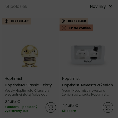
51
položiek
Novinky
BESTSELLER
BESTSELLER
TIP NA DARČEK
Hoptimist
Hoptimist
Hoptimista Classic – zlatý
Hoptimisti Nevesta a Ženích
Veselý Hoptimista Classic v
Veselí Hoptimisti nevesta a
elegantnej zlatej farbe od
ženích od značky Hoptimist.
dánskej značky Hoptimist.
Obdarujte budúcich manželov
24,95 €
týmito veselými figúrkami.
44,95 €
Skladom – posledný
vystavený kus
Skladom