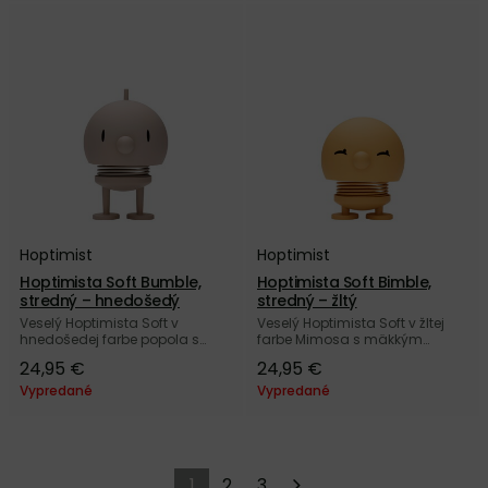
Hoptimist
Hoptimist
Hoptimista Soft Bumble,
Hoptimista Soft Bimble,
stredný – hnedošedý
stredný – žltý
Veselý Hoptimista Soft v
Veselý Hoptimista Soft v žltej
hnedošedej farbe popola s
farbe Mimosa s mäkkým
mäkkým povrchom od dánskej
povrchom od dánskej značky
24,95 €
24,95 €
značky Hoptimist.
Hoptimist.
Vypredané
Vypredané
1
2
3