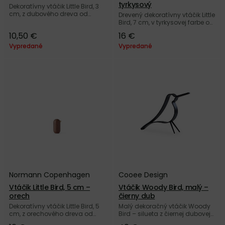
tyrkysový
Dekoratívny vtáčik Little Bird, 3
cm, z dubového dreva od
Drevený dekoratívny vtáčik Little
dánskej značky Normann
Bird, 7 cm, v tyrkysovej farbe od
Copenhagen.
dánskej značky Normann
10,50 €
16 €
Copenhagen.
Vypredané
Vypredané
Normann Copenhagen
Cooee Design
Vtáčik Little Bird, 5 cm –
Vtáčik Woody Bird, malý –
orech
čierny dub
Dekoratívny vtáčik Little Bird, 5
Malý dekoračný vtáčik Woody
cm, z orechového dreva od
Bird – silueta z čiernej dubovej
dánskej značky Normann
dyhy od švédskej značky