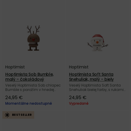
Hoptimist
Hoptimist
Hoptimista Sob Bumble,
Hoptimista Soft Santa
malý – čokoládový
Snehuliak, malý – biely
Veselý Hoptimista Sob chlapec
Veselý Hoptimista Soft Santa
Bumble s parožím v hnedej
Snehuliak bielej farby, s rukami
farbe od značky Hoptimist.
z vetvičiek a roztomilou
24,95 €
24,95 €
Prineste domov kúsok
červenou čiapkou od dánskej
dánskeho optimizmu.
značky Hoptimist.
Momentálne nedostupné
Vypredané
BESTSELLER