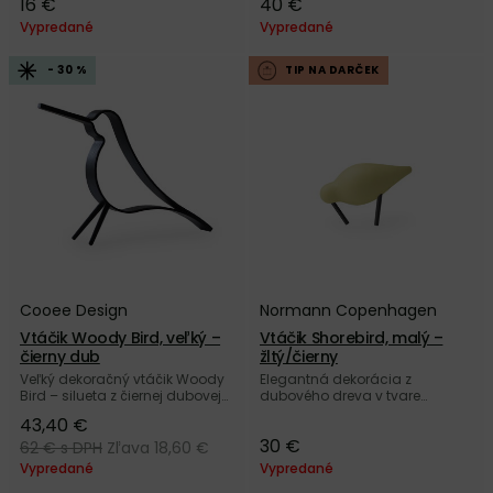
16 €
40 €
Copenhagen.
Cooee Design.
Vypredané
Vypredané
- 30 %
TIP NA DARČEK
Cooee Design
Normann Copenhagen
Vtáčik Woody Bird, veľký –
Vtáčik Shorebird, malý –
čierny dub
žltý/čierny
Veľký dekoračný vtáčik Woody
Elegantná dekorácia z
Bird – silueta z čiernej dubovej
dubového dreva v tvare
dyhy od švédskej značky
malého vtáčika v pastelovej
43,40 €
Cooee Design.
žltej farbe od dánskej značky
30 €
Normann Copenhagen.
62 €
s DPH
Zľava 18,60 €
Vypredané
Vypredané