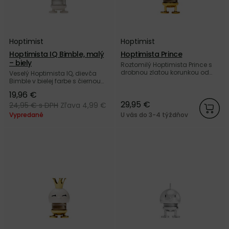
Hoptimist
Hoptimist
Hoptimista IQ Bimble, malý
Hoptimista Prince
– biely
Roztomilý Hoptimista Prince s
drobnou zlatou korunkou od
Veselý Hoptimista IQ, dievča
dánskej značky Hoptimist.
Bimble v bielej farbe s čiernou
promočnou čiapkou od
19,96 €
dánskej značky Hoptimist.
29,95 €
24,95 €
s DPH
Zľava 4,99 €
Vypredané
U vás do 3-4 týždňov