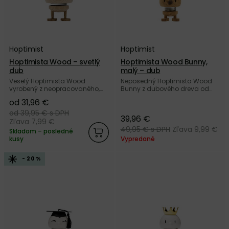
Hoptimist
Hoptimist
Hoptimista Wood – svetlý
Hoptimista Wood Bunny,
dub
malý – dub
Veselý Hoptimista Wood
Neposedný Hoptimista Wood
vyrobený z neopracovaného,
Bunny z dubového dreva od
svetlého dubového dreva od
dánskej značky Hoptimist.
od 31,96 €
dánskej značky Hoptimist.
od 39,95 €
s DPH
39,96 €
Zľava 7,99 €
49,95 €
s DPH
Zľava 9,99 €
Skladom – posledné
kusy
Vypredané
- 20 %