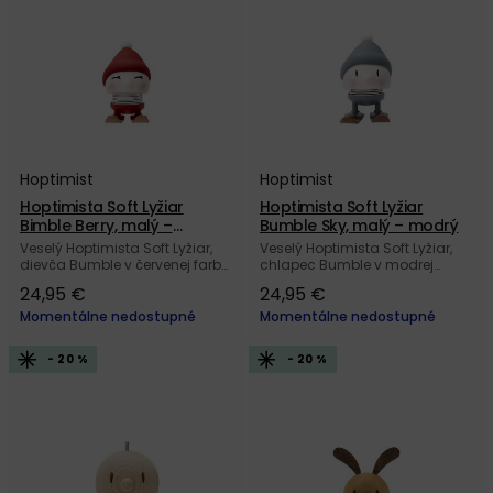
Hoptimist
Hoptimist
Hoptimista Soft Lyžiar
Hoptimista Soft Lyžiar
Bimble Berry, malý –
Bumble Sky, malý – modrý
červený
Veselý Hoptimista Soft Lyžiar,
Veselý Hoptimista Soft Lyžiar,
dievča Bumble v červenej farbe,
chlapec Bumble v modrej
s roztomilou čiapkou a lyžami
farbe, s roztomilou čiapkou a
24,95 €
24,95 €
od dánskej značky Hoptimist.
lyžami od dánskej značky
Hoptimist.
Momentálne nedostupné
Momentálne nedostupné
- 20 %
- 20 %