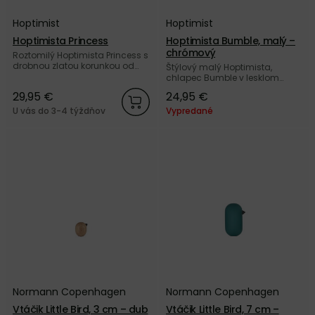
Hoptimist
Hoptimist
Hoptimista Princess
Hoptimista Bumble, malý –
chrómový
Roztomilý Hoptimista Princess s
drobnou zlatou korunkou od
Štýlový malý Hoptimista,
dánskej značky Hoptimist.
chlapec Bumble v lesklom
chrómovom prevedení od
29,95 €
24,95 €
dánskej značky Hoptimist.
U vás do 3-4 týždňov
Vypredané
Normann Copenhagen
Normann Copenhagen
Vtáčik Little Bird, 3 cm – dub
Vtáčik Little Bird, 7 cm –