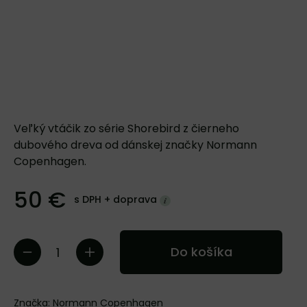
Veľký vtáčik zo série Shorebird z čierneho
dubového dreva od dánskej značky Normann
Copenhagen.
50 €
s DPH +
doprava
Do košíka
Značka:
Normann Copenhagen