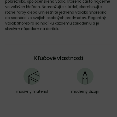
pobrežníka, spoločenského vtáka, ktorého často nájdeme
vo veľkých kŕdľoch. Naaranžujte si kŕdeľ, skombinujte
rôzne farby alebo umiestnite jedného vtáčika Shorebird
do scenérie zo svojich osobných predmetov. Elegantný
vtáčik Shorebird sa hodí ku každému zariadeniu a je
skvelým nápadom na darček.
Kľúčové vlastnosti
masívny materiál
moderný dizajn