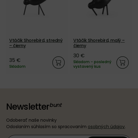
Vtáčik Shorebird, stredný
Vtáčik Shorebird, malý –
– čierny
čierny
30 €
35 €
Skladom – posledný
Skladom
vystavený kus
Newsletter
Odoberať naše novinky
Odoslaním súhlasím so spracovaním
osobných údajov
.