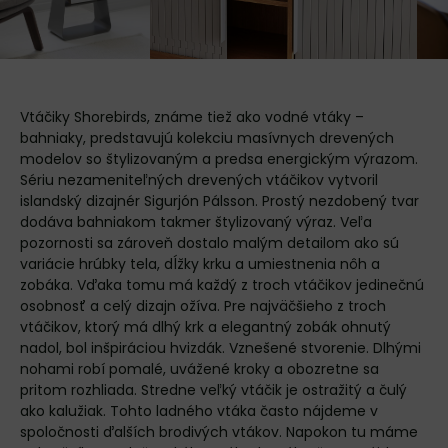
Vtáčiky Shorebirds, známe tiež ako vodné vtáky –
bahniaky, predstavujú kolekciu masívnych drevených
modelov so štylizovaným a predsa energickým výrazom.
Sériu nezameniteľných drevených vtáčikov vytvoril
islandský dizajnér Sigurjón Pálsson. Prostý nezdobený tvar
dodáva bahniakom takmer štylizovaný výraz. Veľa
pozornosti sa zároveň dostalo malým detailom ako sú
variácie hrúbky tela, dĺžky krku a umiestnenia nôh a
zobáka. Vďaka tomu má každý z troch vtáčikov jedinečnú
osobnosť a celý dizajn ožíva. Pre najväčšieho z troch
vtáčikov, ktorý má dlhý krk a elegantný zobák ohnutý
nadol, bol inšpiráciou hvizdák. Vznešené stvorenie. Dlhými
nohami robí pomalé, uvážené kroky a obozretne sa
pritom rozhliada. Stredne veľký vtáčik je ostražitý a čulý
ako kalužiak. Tohto ladného vtáka často nájdeme v
spoločnosti ďalších brodivých vtákov. Napokon tu máme