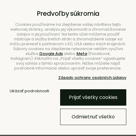
B2B
|
Showroom
|
Kontakty
Predvoľby súkromia
Cookies používame na zlepšenie vašej návštevy tejto
webovej stránky, analýzu jej výkonnosti a zhromažďovanie
údajov o jej používaní. Na tento účel môžeme použiť
nástroje a služby tretích strán a zhromaždené údaje sa
môžu preniesť k partnerom v EÚ, USA alebo iných krajinách.
Súbory cookies na zlepšenie relevancie reklám využíva
služba
Google Ads
alebo
Meta
(Facebook,
Hľadať
Instagram). Kliknutím na „Prijať všetky cookies“ vyjadrujete
svoj súhlas s týmto spracovaním. Nižšie môžete nájsť
podrobné informácie alebo upraviť svoje preferencie.
Zásady ochrany osobných údajov
Úvod
Doplnky
Figúrky
Ukázať podrobnosti
Prijať všetky cookies
BESTSELLER
Vtáčik Shorebird, veľký –
Odmietnuť všetko
čierny