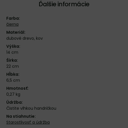
Ďalšie informácie
Farba:
čierna
Materiál:
dubové drevo, kov
Výška:
14 cm
Šírka:
22 cm
Hĺbka:
6,5 cm
Hmotnosť:
0,27 kg
Údržba:
Čistite vlhkou handričkou
Na stiahnutie:
Starostlivosť a údržba