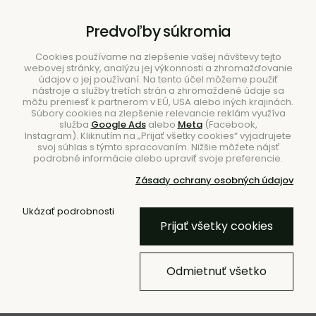
B2B
|
Showroom
|
Kontakty
Predvoľby súkromia
Cookies používame na zlepšenie vašej návštevy tejto
webovej stránky, analýzu jej výkonnosti a zhromažďovanie
údajov o jej používaní. Na tento účel môžeme použiť
nástroje a služby tretích strán a zhromaždené údaje sa
môžu preniesť k partnerom v EÚ, USA alebo iných krajinách.
Súbory cookies na zlepšenie relevancie reklám využíva
služba
Google Ads
alebo
Meta
(Facebook,
Hľadať
Instagram). Kliknutím na „Prijať všetky cookies“ vyjadrujete
svoj súhlas s týmto spracovaním. Nižšie môžete nájsť
podrobné informácie alebo upraviť svoje preferencie.
Zásady ochrany osobných údajov
Úvod
Stolovanie
Šálky
Ukázať podrobnosti
Prijať všetky cookies
BESTSELLER
Šálka na ristretto Surface, bez
Odmietnuť všetko
uška – camo zelená