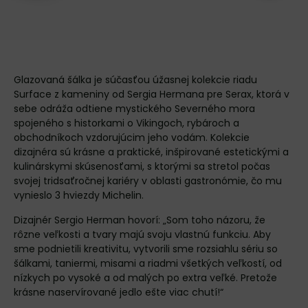
Glazovaná šálka je súčasťou úžasnej kolekcie riadu
Surface
z kameniny od Sergia Hermana pre Serax, ktorá v
sebe odráža odtiene mystického Severného mora
spojeného s historkami o Vikingoch, rybároch a
obchodníkoch vzdorujúcim jeho vodám. Kolekcie
dizajnéra sú krásne a praktické, inšpirované estetickými a
kulinárskymi skúsenosťami, s ktorými sa stretol počas
svojej tridsaťročnej kariéry v oblasti gastronómie, čo mu
vynieslo 3 hviezdy Michelin.
Dizajnér Sergio Herman hovorí: „Som toho názoru, že
rôzne veľkosti a tvary majú svoju vlastnú funkciu. Aby
sme podnietili kreativitu, vytvorili sme rozsiahlu sériu so
šálkami, taniermi, misami a riadmi všetkých veľkostí, od
nízkych po vysoké a od malých po extra veľké. Pretože
krásne naservírované jedlo ešte viac chutí!“