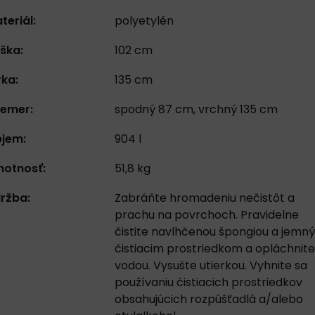
teriál:
polyetylén
ška:
102 cm
rka:
135 cm
iemer:
spodný 87 cm, vrchný 135 cm
jem:
904 l
otnosť:
51,8 kg
ržba:
Zabráňte hromadeniu nečistôt a
prachu na povrchoch. Pravidelne
čistite navlhčenou špongiou a jemn
čistiacim prostriedkom a opláchnite
vodou. Vysušte utierkou. Vyhnite sa
používaniu čistiacich prostriedkov
obsahujúcich rozpúšťadlá a/alebo