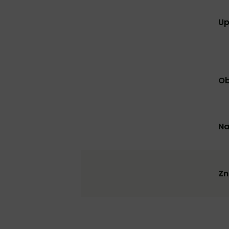
Up
Ob
Na
Zn