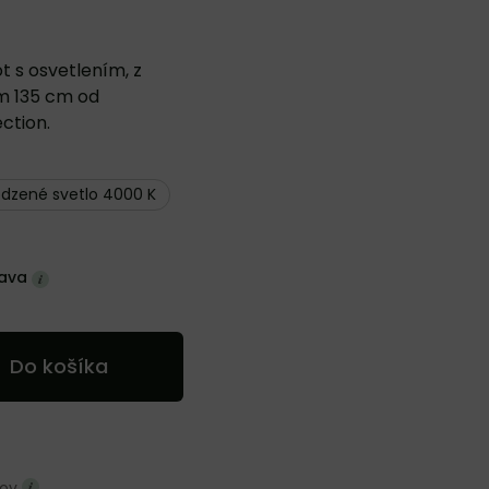
t s osvetlením, z
m 135 cm od
ction.
odzené svetlo 4000 K
ava
Do košíka
ňov