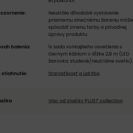
etylalkohol.
ozornenie:
Neustále dlhodobé vystavenie
priamemu slnečnému žiareniu môže
spôsobiť zmenu farby a pôvodnej
úpravy produktu
sah balenia:
1x sada vonkajšieho osvetlenia s
čiernym káblom v dĺžke 2,8 m (LED
žiarovka: studené/neutrálne svetlo).
 stiahnutie:
Starostlivosť a údržba
ačka
Viac od značky PLUST collection