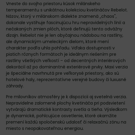
Vneste do svojho priestoru kúsok milánskeho
temperamentu s unikátnou kolekciou kvetináčov Rebelot.
Názov, ktorý v milánskom dialekte znamená „chaos",
dokonale vystihuje fascinujúcu hru nepravidelných línií a
nečakaných zmien plôch, ktoré definujú tento odvážny
dizajn. Rebelot nie je len obyčajnou nádobou na rastliny,
ale dynamickým umeleckým dielom, ktoré mení
charakter podľa uhla pohľadu. Vďaka dostupnosti v
piatich rôznych formátoch je ideálnym riešením pre
rastliny všetkých veľkostí – od decentných interiérových
dekorácií až po dominantné exteriérové prvky. Maxi verzia
je špeciálne navrhnutá pre veľkorysé priestory, ako sú
hotelové haly, reprezentatívne verejné budovy či luxusné
záhrady.
Pre milovníkov atmosféry je k dispozícii aj svetelná verzia.
Nepravidelne zalomené plochy kvetináča pri podsvietení
vytvárajú dramatické kontrasty svetla a tieňa. Výsledkom
je dynamické, pohlcujúce osvetlenie, ktoré okamžite
premení každú spoločenskú udalosť či relaxačnú zónu na
miesto s neopakovateľnou energiou.