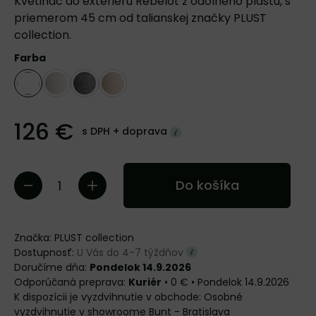
Kvetináč do exteriéru Rebelot z odolného plastu, s
priemerom 45 cm od talianskej značky PLUST
collection.
Farba
126 €
s DPH +
doprava
Do košíka
Značka:
PLUST collection
Dostupnosť:
U Vás do 4-7 týždňov
Doručíme dňa:
Pondelok 14.9.2026
Kuriér
•
0 €
•
Pondelok
14.9.2026
Osobné
vyzdvihnutie v showroome Bunt - Bratislava