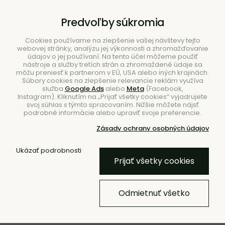
B2B
|
Showroom
|
Kontakty
Predvoľby súkromia
Cookies používame na zlepšenie vašej návštevy tejto
webovej stránky, analýzu jej výkonnosti a zhromažďovanie
údajov o jej používaní. Na tento účel môžeme použiť
nástroje a služby tretích strán a zhromaždené údaje sa
môžu preniesť k partnerom v EÚ, USA alebo iných krajinách.
Súbory cookies na zlepšenie relevancie reklám využíva
služba
Google Ads
alebo
Meta
(Facebook,
Hľadať
Instagram). Kliknutím na „Prijať všetky cookies“ vyjadrujete
svoj súhlas s týmto spracovaním. Nižšie môžete nájsť
podrobné informácie alebo upraviť svoje preferencie.
Zásady ochrany osobných údajov
Úvod
Doplnky
Kvetináče
Kvetináče do exteriéru
Ukázať podrobnosti
Prijať všetky cookies
NOVINKA
Kvetináč Rebelot 45
Odmietnuť všetko