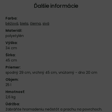
Ďalšie informácie
Farba:
béžová
,
biela
,
čierna
,
sivá
Materiál:
polyetylén
Výška:
34 cm
Šírka:
45 cm
Priemer:
spodný 29 cm, vrchný 45 cm, vnútorný - dno 20 cm
Objem:
25 l
Hmotnosť:
2,6 kg
Údržba:
Zabráňte hromadeniu nečistôt a prachu na povrchoch.