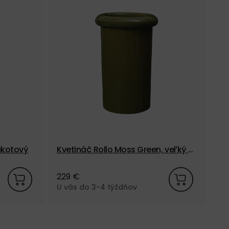
rakotový
Kvetináč Rollo Moss Green, veľký –
Kv
zelený
229 €
22
U vás do 3-4 týždňov
U 