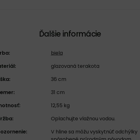
Ďalšie informácie
rba:
biela
teriál:
glazovaná terakota
ška:
36 cm
iemer:
31 cm
otnosť:
12,55 kg
ržba:
Oplachujte vlažnou vodou.
ozornenie:
V hline sa môžu vyskytnúť odchýlky
spôsobené prírodným pôvodom