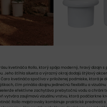
ásu kvetináča Rollo, ktorý spája moderný, hravý dizajn s
u. Jeho štíhla silueta a výrazný okraj dodajú štýlový akc
. Čaro kvetináča spočíva v priloženej podmiske, ktorá je 
škach, čím prináša dizajnu jedinečnú flexibilitu a vizuáln
ielenže efektívne zachytáva prebytočnú vodu a chráni t
eň vytvára zaujímavú vizuálnu vrstvu, ktorá podčiarkne kr
vetináč Rollo majstrovsky kombinuje praktické prednosti 