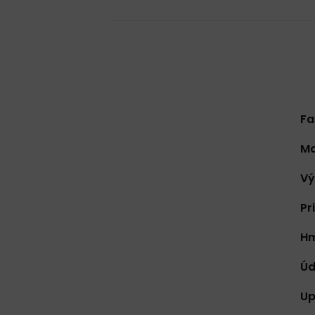
Fa
Ma
Vý
Pr
Hm
Úd
Up