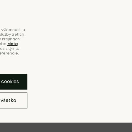
B2B
|
Showroom
|
Kontakty
Hľadať
Košík
0
 výkonnosti a
lužby tretích
 krajinách.
ebo
Meta
las s týmto
eferencie.
NOVINKY
ZĽAVY
ZNAČKY
SHOWROOM
bľúbeným
Pridať do zoznamu
Strážny pes
Zdieľať
y cookies
 všetko
, malý –