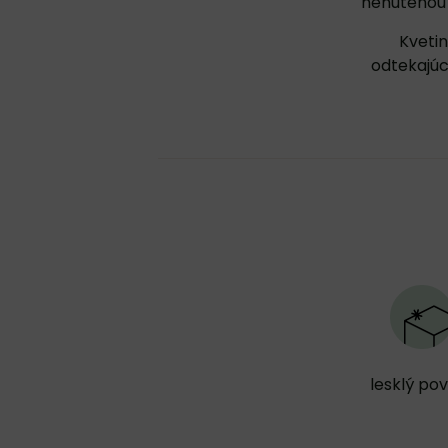
nenútenou 
Kveti
odtekajúc
lesklý po