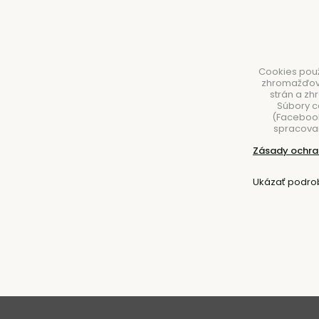
Cookies použ
zhromažďovan
strán a zh
Súbory c
(Facebook,
spracovan
NÁBYTOK
SVIETIDLÁ
DOPLNKY
STOLOVA
Zásady ochra
Úvod
Doplnky
Kvetináče
Ukázať podro