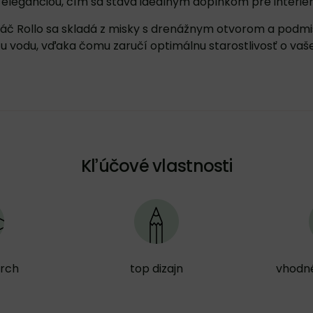
eleganciou, čím sa stáva ideálnym doplnkom pre interiér a
náč Rollo sa skladá z misky s drenážnym otvorom a podmi
u vodu, vďaka čomu zaručí optimálnu starostlivosť o vaše 
Kľúčové vlastnosti
vrch
top dizajn
vhodné