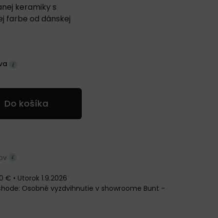
anej keramiky s
ej farbe od dánskej
va
Do košíka
ňov
0 €
•
Utorok
1.9.2026
Osobné vyzdvihnutie v showroome Bunt -