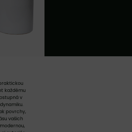
 praktickou
ent každému
dostupná v
u dynamiku.
ak povrchy,
ásu vašich
s modernou,