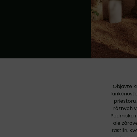
Objavte kr
funkčnosťo
priestoru
rôznych vý
Podmiska n
ale zárov
rastlín. K