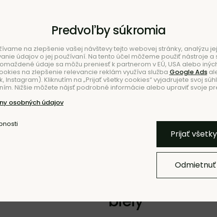
Predvoľby súkromia
ívame na zlepšenie vašej návštevy tejto webovej stránky, analýzu jej
ie údajov o jej používaní. Na tento účel môžeme použiť nástroje a s
romaždené údaje sa môžu preniesť k partnerom v EÚ, USA alebo iných
ookies na zlepšenie relevancie reklám využíva služba
Google Ads
al
 Instagram). Kliknutím na „Prijať všetky cookies“ vyjadrujete svoj súh
ím. Nižšie môžete nájsť podrobné informácie alebo upraviť svoje pr
NIE
ny osobných údajov
bnosti
Pridať k O
Prijať všetk
Odmietnuť
Kvetináč Rollo
biely