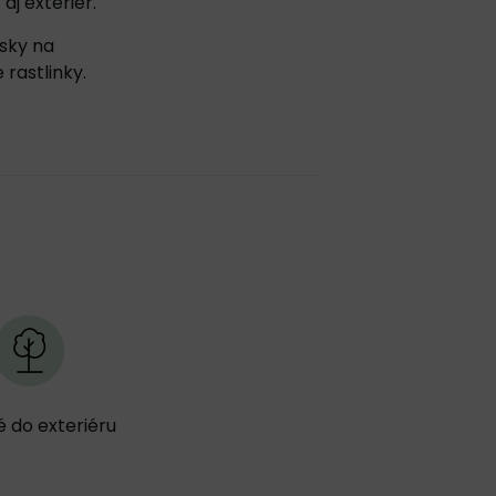
j exteriér.
sky na
rastlinky.
 do exteriéru