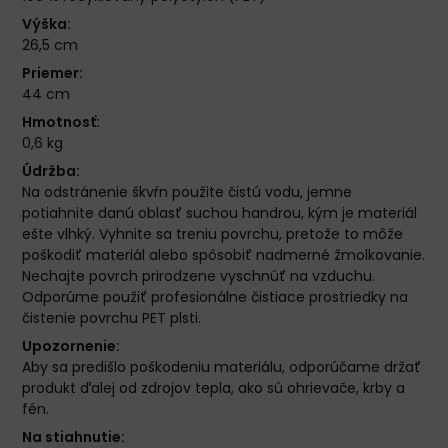
Výška:
26,5 cm
Priemer:
44 cm
Hmotnosť:
0,6 kg
Údržba:
Na odstránenie škvŕn použite čistú vodu, jemne
potiahnite danú oblasť suchou handrou, kým je materiál
ešte vlhký. Vyhnite sa treniu povrchu, pretože to môže
poškodiť materiál alebo spôsobiť nadmerné žmolkovanie.
Nechajte povrch prirodzene vyschnúť na vzduchu.
Odporúme použiť profesionálne čistiace prostriedky na
čistenie povrchu PET plsti.
Upozornenie:
Aby sa predišlo poškodeniu materiálu, odporúčame držať
produkt ďalej od zdrojov tepla, ako sú ohrievače, krby a
fén.
Na stiahnutie: