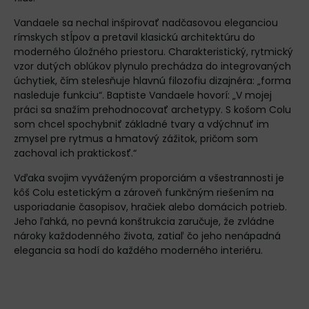
Vandaele sa nechal inšpirovať nadčasovou eleganciou
rímskych stĺpov a pretavil klasickú architektúru do
moderného úložného priestoru. Charakteristický, rytmický
vzor dutých oblúkov plynulo prechádza do integrovaných
úchytiek, čím stelesňuje hlavnú filozofiu dizajnéra: „forma
nasleduje funkciu“. Baptiste Vandaele hovorí: „V mojej
práci sa snažím prehodnocovať archetypy. S košom Colu
som chcel spochybniť základné tvary a vdýchnuť im
zmysel pre rytmus a hmatový zážitok, pričom som
zachoval ich praktickosť.“
Vďaka svojim vyváženým proporciám a všestrannosti je
kôš Colu estetickým a zároveň funkčným riešením na
usporiadanie časopisov, hračiek alebo domácich potrieb.
Jeho ľahká, no pevná konštrukcia zaručuje, že zvládne
nároky každodenného života, zatiaľ čo jeho nenápadná
elegancia sa hodí do každého moderného interiéru.