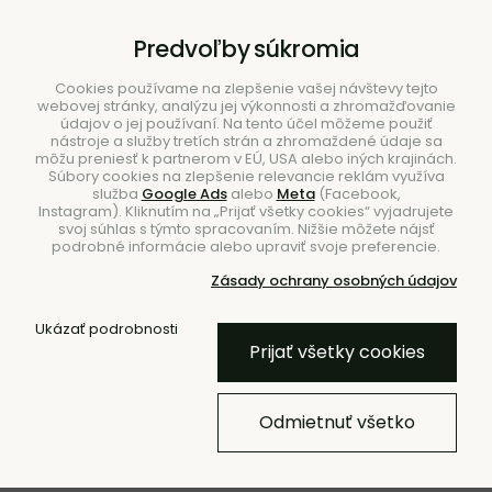
B2B
|
Showroom
|
Kontakty
Predvoľby súkromia
Cookies používame na zlepšenie vašej návštevy tejto
webovej stránky, analýzu jej výkonnosti a zhromažďovanie
údajov o jej používaní. Na tento účel môžeme použiť
nástroje a služby tretích strán a zhromaždené údaje sa
môžu preniesť k partnerom v EÚ, USA alebo iných krajinách.
Súbory cookies na zlepšenie relevancie reklám využíva
služba
Google Ads
alebo
Meta
(Facebook,
Hľadať
Instagram). Kliknutím na „Prijať všetky cookies“ vyjadrujete
svoj súhlas s týmto spracovaním. Nižšie môžete nájsť
podrobné informácie alebo upraviť svoje preferencie.
Zásady ochrany osobných údajov
Úvod
Nábytok
Úložné riešenia
Ukázať podrobnosti
Prijať všetky cookies
BESTSELLER
Košík Colu Basket Burgundy –
Odmietnuť všetko
tmavočervený