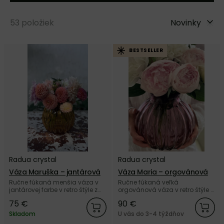
53
položiek
Novinky
BESTSELLER
Radua crystal
Radua crystal
Váza Maruška – jantárová
Váza Maria – orgovánová
Ručne fúkaná menšia váza v
Ručne fúkaná veľká
jantárovej farbe v retro štýle z
orgovánová váza v retro štýle z
českého autorského skla
českého autorského skla
75 €
90 €
Radua crystal.
Radua crystal.
Skladom
U vás do 3-4 týždňov