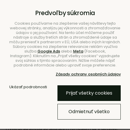
B2B
|
Showroom
|
Kontakty
Predvoľby súkromia
Cookies používame na zlepšenie vašej návštevy tejto
webovej stránky, analýzu jej výkonnosti a zhromažďovanie
údajov o jej používaní. Na tento účel môžeme použiť
nástroje a služby tretích strán a zhromaždené údaje sa
môžu preniesť k partnerom v EÚ, USA alebo iných krajinách.
Súbory cookies na zlepšenie relevancie reklám využíva
služba
Google Ads
alebo
Meta
(Facebook,
Hľadať
Instagram). Kliknutím na „Prijať všetky cookies“ vyjadrujete
svoj súhlas s týmto spracovaním. Nižšie môžete nájsť
podrobné informácie alebo upraviť svoje preferencie.
Zásady ochrany osobných údajov
Ukázať podrobnosti
Úvod
Značky
Radua crystal
Prijať všetky cookies
Radua crystal
Odmietnuť všetko
Radua crystal je česká značka autorského skla, ktoré
navrhuje a vyrába dizajnérka Radua Kaňáková Zneikahová.
Prvýkrát sa stretla so sklárskym remeslom už v detstve.