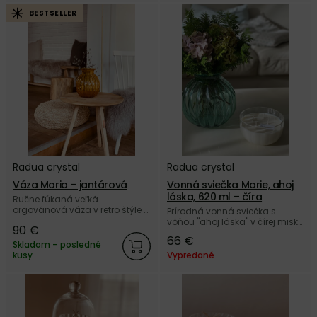
BESTSELLER
Radua crystal
Radua crystal
Váza Maria – jantárová
Vonná sviečka Marie, ahoj
láska, 620 ml – číra
Ručne fúkaná veľká
orgovánová váza v retro štýle z
Prírodná vonná sviečka s
českého autorského skla
vôňou "ahoj láska" v čírej miske
90 €
Radua crystal.
Marie z českého autorského
66 €
skla Radua crystal.
Skladom – posledné
kusy
Vypredané