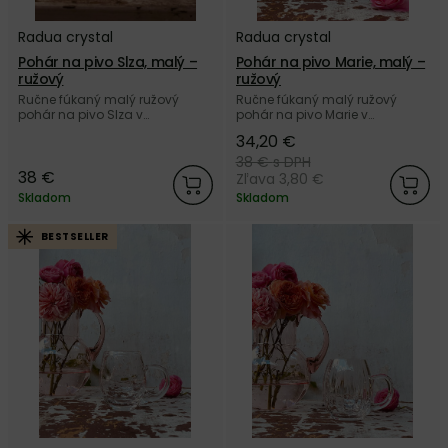
Radua crystal
Radua crystal
Pohár na pivo Slza, malý –
Pohár na pivo Marie, malý –
ružový
ružový
Ručne fúkaný malý ružový
Ručne fúkaný malý ružový
pohár na pivo Slza v
pohár na pivo Marie v
netradičnom dizajne z českého
netradičnom dizajne z českého
34,20 €
autorského skla Radua crystal.
autorského skla Radua crystal.
38 €
s DPH
38 €
Zľava 3,80 €
Skladom
Skladom
BESTSELLER