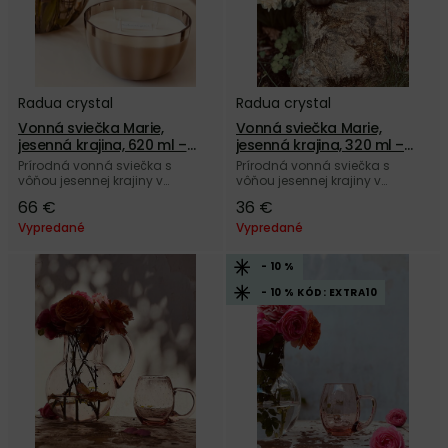
Radua crystal
Radua crystal
Vonná sviečka Marie,
Vonná sviečka Marie,
jesenná krajina, 620 ml –
jesenná krajina, 320 ml –
dymová
dymová
Prírodná vonná sviečka s
Prírodná vonná sviečka s
vôňou jesennej krajiny v
vôňou jesennej krajiny v
dymovej miske Marie z českého
dymovom poháriku Marie z
66 €
36 €
autorského skla Radua crystal.
českého autorského skla
Radua crystal.
Vypredané
Vypredané
- 10 %
- 10 % KÓD: EXTRA10