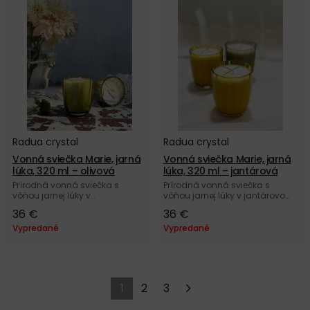
Radua crystal
Radua crystal
Vonná sviečka Marie, jarná
Vonná sviečka Marie, jarná
lúka, 320 ml – olivová
lúka, 320 ml – jantárová
Prírodná vonná sviečka s
Prírodná vonná sviečka s
vôňou jarnej lúky v
vôňou jarnej lúky v jantárovom
olivovozelenom poháriku Marie
poháriku Marie z českého
36 €
36 €
z českého autorského skla
autorského skla Radua crystal.
Radua crystal.
Vypredané
Vypredané
1
2
3