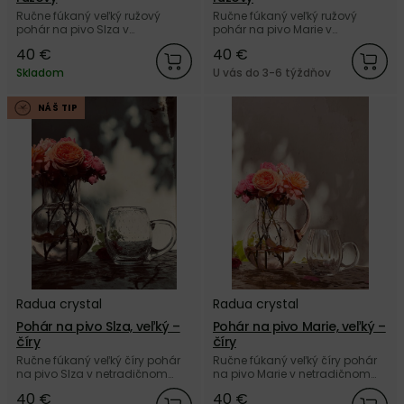
Ručne fúkaný veľký ružový
Ručne fúkaný veľký ružový
pohár na pivo Slza v
pohár na pivo Marie v
netradičnom dizajne z českého
netradičnom dizajne z českého
40 €
40 €
autorského skla Radua crystal.
autorského skla Radua crystal.
Skladom
U vás do 3-6 týždňov
NÁŠ TIP
Radua crystal
Radua crystal
Pohár na pivo Slza, veľký –
Pohár na pivo Marie, veľký –
číry
číry
Ručne fúkaný veľký číry pohár
Ručne fúkaný veľký číry pohár
na pivo Slza v netradičnom
na pivo Marie v netradičnom
dizajne z českého autorského
dizajne z českého autorského
40 €
40 €
skla Radua crystal.
skla Radua crystal.