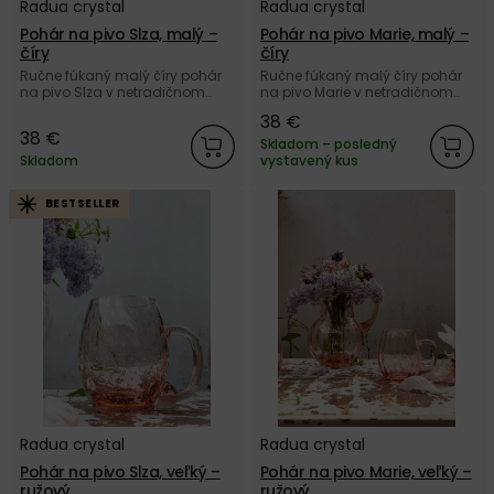
Radua crystal
Radua crystal
Pohár na pivo Slza, malý –
Pohár na pivo Marie, malý –
číry
číry
Ručne fúkaný malý číry pohár
Ručne fúkaný malý číry pohár
na pivo Slza v netradičnom
na pivo Marie v netradičnom
dizajne z českého autorského
dizajne z českého autorského
38 €
skla Radua crystal.
skla Radua crystal.
38 €
Skladom – posledný
Skladom
vystavený kus
BESTSELLER
Radua crystal
Radua crystal
Pohár na pivo Slza, veľký –
Pohár na pivo Marie, veľký –
ružový
ružový