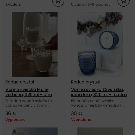
Skladom
U vás do 3-6 týždňov
Radua crystal
Radua crystal
Vonná sviečka Marie,
Vonná sviečka Crystalka,
verbena, 320 ml – číra
jarná lúka, 320 ml – modrá
Prírodná vonná sviečka s
Prírodná vonná sviečka s
vôňou verbeny v čírom
vôňou jarnej lúky v modrom
poháriku Marie z českého
poháriku Crystalka z českého
36 €
36 €
autorského skla Radua crystal.
autorského skla Radua crystal.
Vypredané
Vypredané