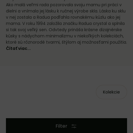
Ako malá veľmi rada pozorovala svoju mamu pri práci v
dielni a vnímala jej lásku k ručnej výrobe skla. Láska ku sklu
v nej zostala a Radua podľahla rovnakému kúzlu ako jej
mama. V roku 1994 založila značku Radua crystal a splnila
si tak svoj veľký sen. Odvtedy prináša krásne dizajnérske
kúsky s nádychom minimalizmu v niekoľkých kolekciách,
ktoré sú rôznorodé tvarmi, štýlom aj možnosťami použitia.
Čítať viac...
Kolekcie
Filter