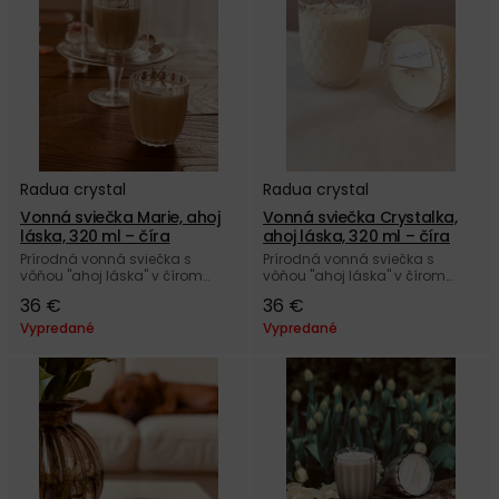
Radua crystal
Radua crystal
Vonná sviečka Marie, ahoj
Vonná sviečka Crystalka,
láska, 320 ml – číra
ahoj láska, 320 ml – číra
Prírodná vonná sviečka s
Prírodná vonná sviečka s
vôňou "ahoj láska" v čírom
vôňou "ahoj láska" v čírom
poháriku Marie z českého
poháriku Crystalka z českého
36 €
36 €
autorského skla Radua crystal.
autorského skla Radua crystal.
Vypredané
Vypredané