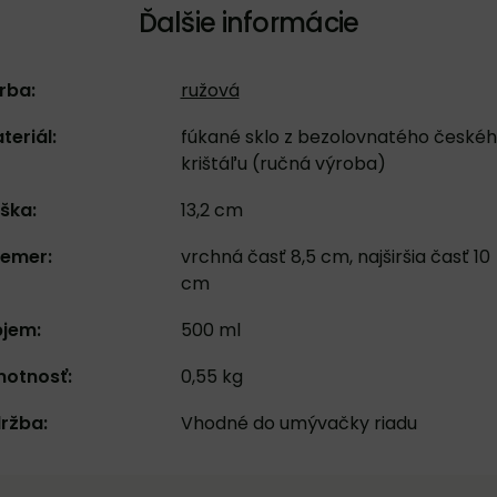
Ďalšie informácie
rba:
ružová
teriál:
fúkané sklo z bezolovnatého české
krištáľu (ručná výroba)
ška:
13,2 cm
iemer:
vrchná časť 8,5 cm, najširšia časť 10
cm
jem:
500 ml
otnosť:
0,55 kg
ržba:
Vhodné do umývačky riadu