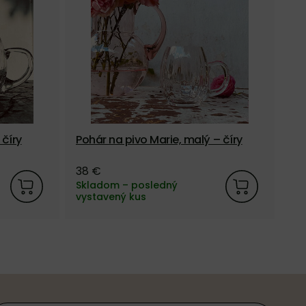
 číry
Pohár na pivo Marie, malý – číry
Po
38 €
38
Skladom – posledný
vystavený kus
Sk