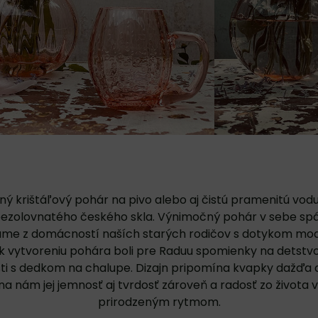
ný krištáľový pohár na pivo alebo aj čistú pramenitú vodu
bezolovnatého českého skla. Výnimočný pohár v sebe spája
e z domácností naších starých rodičov s dotykom mod
 k vytvoreniu pohára boli pre Raduu spomienky na detstv
ti s dedkom na chalupe. Dizajn pripomína kvapky dažďa a
a nám jej jemnosť aj tvrdosť zároveň a radosť zo života v
prirodzeným rytmom.