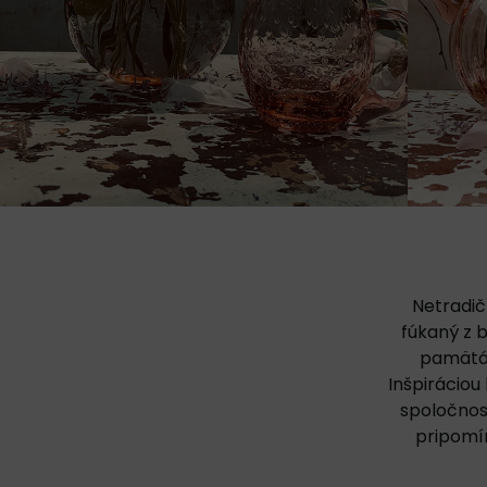
Netradič
fúkaný z 
pamätám
Inšpiráciou
spoločnos
pripomín