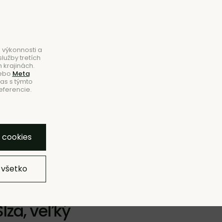
B2B
|
Showroom
|
Kontakty
Hľadať
Košík
0
 výkonnosti a
lužby tretích
 krajinách.
ebo
Meta
las s týmto
eferencie.
NOVINKY
ZĽAVY
ZNAČKY
SHOWROOM
bľúbeným
Pridať do zoznamu
Strážny pes
Zdieľať
y cookies
 všetko
lza, veľký