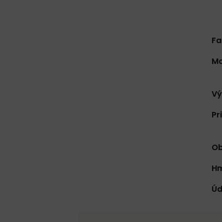
Fa
Ma
Vý
Pr
Ob
Hm
Úd