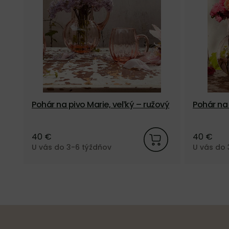
Pohár na pivo Marie, veľký – ružový
Pohár na 
40 €
40 €
U vás do 3-6 týždňov
U vás do 