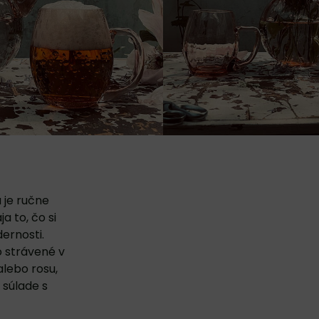
 je ručne
 to, čo si
ernosti.
o strávené v
lebo rosu,
 súlade s