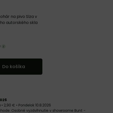
ohár na pivo Slza v
ho autorského skla
a
Do košíka
2026
a
•
2,90 €
•
Pondelok
10.8.2026
Osobné vyzdvihnutie v showroome Bunt -