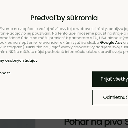
Predvoľby súkromia
ívame na zlepšenie vašej návštevy tejto webovej stránky, analýzu jej
ie údajov o jej používaní. Na tento účel môžeme použiť nástroje a s
romaždené údaje sa môžu preniesť k partnerom v EÚ, USA alebo iných
ookies na zlepšenie relevancie reklám využíva služba
Google Ads
al
 Instagram). Kliknutím na „Prijať všetky cookies“ vyjadrujete svoj súh
ím. Nižšie môžete nájsť podrobné informácie alebo upraviť svoje pr
NIE
ny osobných údajov
bnosti
Pridať k O
Prijať všetk
Odmietnuť
BESTSELLER
Pohár na pivo S