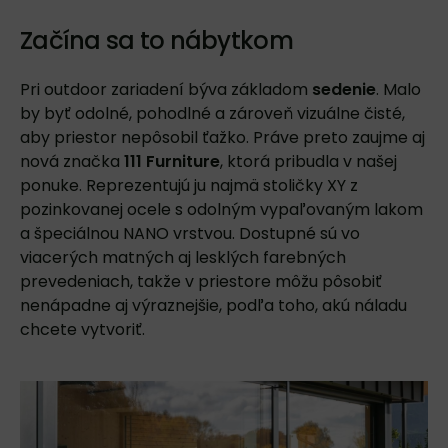
Začína sa to nábytkom
Pri outdoor zariadení býva základom
sedenie
. Malo
by byť odolné, pohodlné a zároveň vizuálne čisté,
aby priestor nepôsobil ťažko. Práve preto zaujme aj
nová značka
111 Furniture
, ktorá pribudla v našej
ponuke. Reprezentujú ju najmä stoličky XY z
pozinkovanej ocele s odolným vypaľovaným lakom
a špeciálnou NANO vrstvou. Dostupné sú vo
viacerých matných aj lesklých farebných
prevedeniach, takže v priestore môžu pôsobiť
nenápadne aj výraznejšie, podľa toho, akú náladu
chcete vytvoriť.