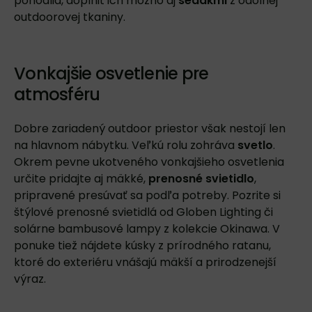
pohodlia, doplniť ich možno aj
sedákmi
z odolnej
outdoorovej tkaniny.
Vonkajšie osvetlenie pre
atmosféru
Dobre zariadený outdoor priestor však nestojí len
na hlavnom nábytku. Veľkú rolu zohráva
svetlo
.
Okrem pevne ukotveného vonkajšieho osvetlenia
určite pridajte aj mäkké,
prenosné svietidlo
,
pripravené presúvať sa podľa potreby. Pozrite si
štýlové prenosné svietidlá od
Globen Lighting
či
solárne bambusové lampy z kolekcie
Okinawa
. V
ponuke tiež nájdete kúsky z prírodného ratanu,
ktoré do exteriéru vnášajú mäkší a prirodzenejší
výraz.