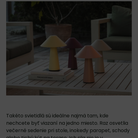
Takéto svietidlá sú ideálne najmä tam, kde
nechcete byť viazaní na jedno miesto. Raz osvetlia
večerné sedenie pri stole, inokedy parapet, schody
alebo tichý kút na terase. Ich sila nie je v