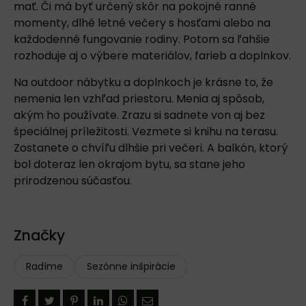
mať. Či má byť určený skôr na pokojné ranné
momenty, dlhé letné večery s hosťami alebo na
každodenné fungovanie rodiny. Potom sa ľahšie
rozhoduje aj o výbere materiálov, farieb a doplnkov.
Na outdoor nábytku a doplnkoch je krásne to, že
nemenia len vzhľad priestoru. Menia aj spôsob,
akým ho používate. Zrazu si sadnete von aj bez
špeciálnej príležitosti. Vezmete si knihu na terasu.
Zostanete o chvíľu dlhšie pri večeri. A balkón, ktorý
bol doteraz len okrajom bytu, sa stane jeho
prirodzenou súčasťou.
Značky
Radíme
Sezónne inšpirácie
Facebook
Twitter
Pinterest
LinkedIn
WhatsApp
E-