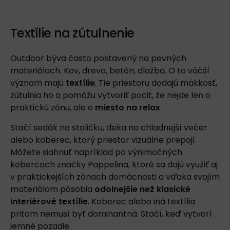
Textílie na zútulnenie
Outdoor býva často postavený na pevných
materiáloch. Kov, drevo, betón, dlažba. O to väčší
význam majú
textílie
. Tie priestoru dodajú mäkkosť,
zútulnia ho a pomôžu vytvoriť pocit, že nejde len o
praktickú zónu, ale o
miesto na relax
.
Stačí sedák na stoličku, deka na chladnejší večer
alebo koberec, ktorý priestor vizuálne prepojí.
Môžete siahnuť napríklad po výnimočných
kobercoch značky
Pappelina
, ktoré sa dajú využiť aj
v praktickejších zónach domácnosti a vďaka svojím
materiálom pôsobia
odolnejšie než klasické
interiérové textílie
. Koberec alebo iná textília
pritom nemusí byť dominantná. Stačí, keď vytvorí
jemné pozadie.