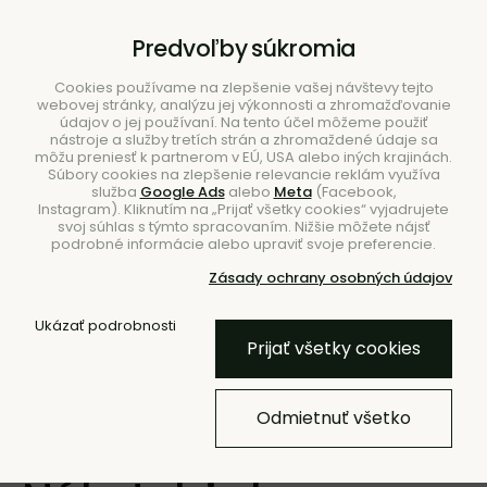
B2B
|
Showroom
|
Kontakty
Predvoľby súkromia
Cookies používame na zlepšenie vašej návštevy tejto
webovej stránky, analýzu jej výkonnosti a zhromažďovanie
údajov o jej používaní. Na tento účel môžeme použiť
nástroje a služby tretích strán a zhromaždené údaje sa
môžu preniesť k partnerom v EÚ, USA alebo iných krajinách.
Súbory cookies na zlepšenie relevancie reklám využíva
služba
Google Ads
alebo
Meta
(Facebook,
Hľadať
Instagram). Kliknutím na „Prijať všetky cookies“ vyjadrujete
svoj súhlas s týmto spracovaním. Nižšie môžete nájsť
podrobné informácie alebo upraviť svoje preferencie.
Zásady ochrany osobných údajov
Ukázať podrobnosti
Úvod
Blog
Prijať všetky cookies
Zariaďujete terasu
Odmietnuť všetko
alebo balkón?