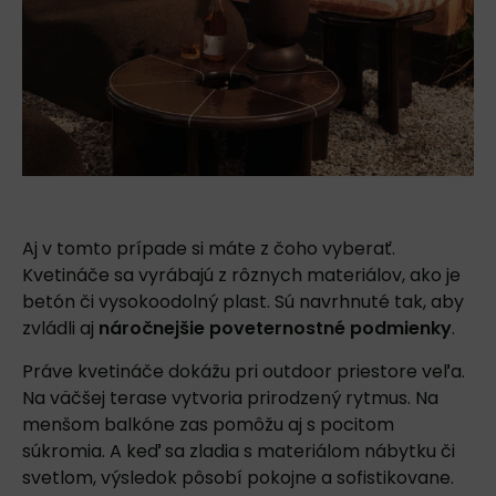
Aj v tomto prípade si máte z čoho vyberať.
Kvetináče sa vyrábajú z rôznych materiálov, ako je
betón či vysokoodolný plast. Sú navrhnuté tak, aby
zvládli aj
náročnejšie poveternostné podmienky
.
Práve kvetináče dokážu pri outdoor priestore veľa.
Na väčšej terase vytvoria prirodzený rytmus. Na
menšom balkóne zas pomôžu aj s pocitom
súkromia. A keď sa zladia s materiálom nábytku či
svetlom, výsledok pôsobí pokojne a sofistikovane.