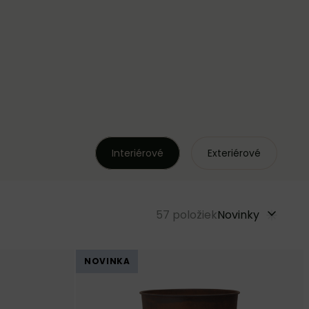
Interiérové
Exteriérové
57
položiek
Novinky
NOVINKA