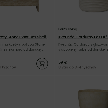
Ferm Living
ety Stone Plant Box Shelf –
Kvetináč Corduroy Pot Off
an na kvety s policou Stone
Kvetináč Corduroy z glazovan
elf z mramoru od dánskej
v sivobielej farbe od dánskej
iving.
Living.
59 €
4 týždňov
U vás do 3-4 týždňov