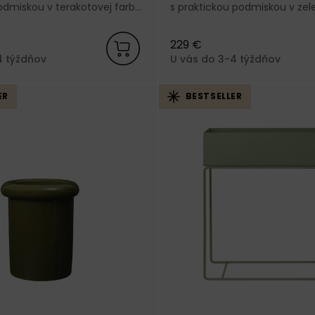
odmiskou v terakotovej farbe
s praktickou podmiskou v zel
načky Ferm Living.
dánskej značky Ferm Living.
229 €
4 týždňov
U vás do 3-4 týždňov
ER
BESTSELLER