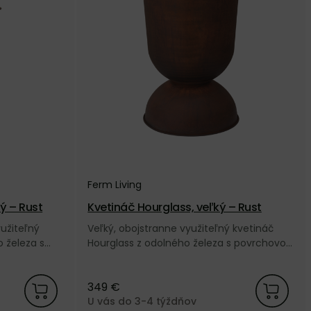
Ferm Living
ý – Rust
Kvetináč Hourglass, veľký – Rust
užiteľný
Veľký, obojstranne využiteľný kvetináč
 železa s
Hourglass z odolného železa s povrchovou
najúcou
úpravou pripomínajúcou hrdzavú patinu
načky Ferm
od dánskej značky Ferm Living.
349 €
U vás do 3-4 týždňov