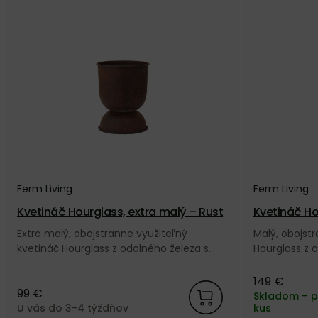
Ferm Living
Ferm Living
Kvetináč Hourglass, extra malý – Rust
Kvetináč Ho
Extra malý, obojstranne využiteľný
Malý, obojst
kvetináč Hourglass z odolného železa s
Hourglass z 
povrchovou úpravou pripomínajúcou
úpravou pri
hrdzavú patinu od dánskej značky Ferm
od dánskej z
149 €
99 €
Living.
Skladom – p
U vás do 3-4 týždňov
kus