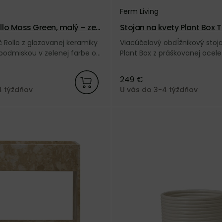
Ferm Living
llo Moss Green, malý – zele
Stojan na kvety Plant Box 
bdĺžnikový – zelený
č Rollo z glazovanej keramiky
Viacúčelový obdĺžnikový stoj
 podmiskou v zelenej farbe od
Plant Box z práškovanej ocele
ky Ferm Living.
farby od dánskej značky Ferm 
249 €
4 týždňov
U vás do 3-4 týždňov