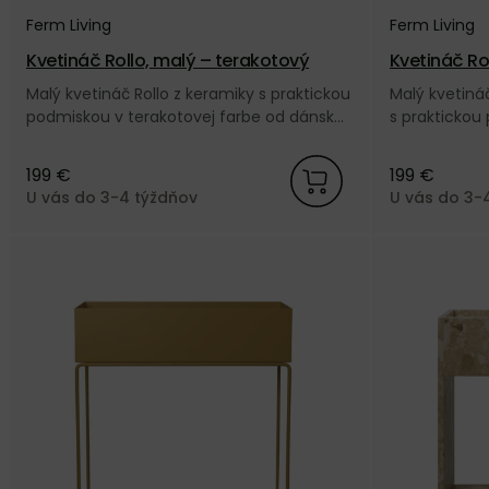
Ferm Living
Ferm Living
Kvetináč Rollo, malý – terakotový
Kvetináč Ro
ný
Malý kvetináč Rollo z keramiky s praktickou
Malý kvetiná
podmiskou v terakotovej farbe od dánskej
s praktickou
značky Ferm Living.
dánskej znač
199 €
199 €
U vás do 3-4 týždňov
U vás do 3-