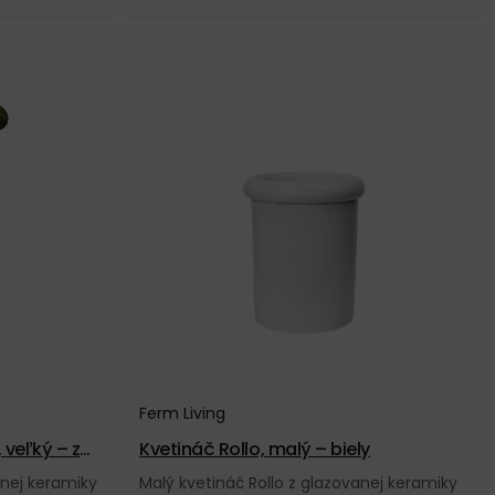
Ferm Living
 veľký – zel
Kvetináč Rollo, malý – biely
anej keramiky
Malý kvetináč Rollo z glazovanej keramiky