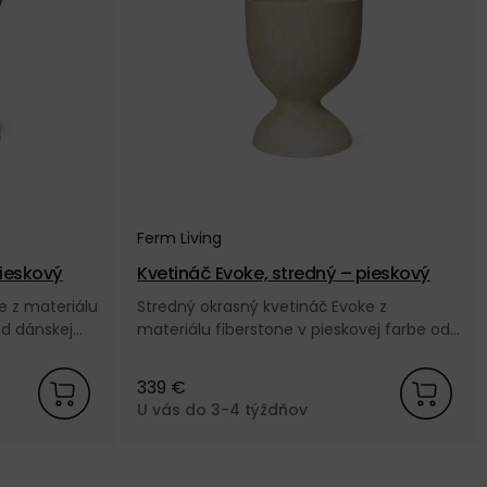
Ferm Living
pieskový
Kvetináč Evoke, stredný – pieskový
e z materiálu
Stredný okrasný kvetináč Evoke z
od dánskej
materiálu fiberstone v pieskovej farbe od
dánskej značky Ferm Living.
339 €
U vás do 3-4 týždňov