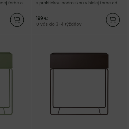
enej farbe od
s praktickou podmiskou v bielej farbe od
dánskej značky Ferm Living.
199 €
U vás do 3-4 týždňov