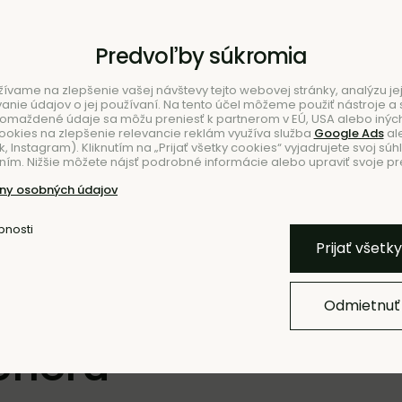
Predvoľby súkromia
ívame na zlepšenie vašej návštevy tejto webovej stránky, analýzu jej
ie údajov o jej používaní. Na tento účel môžeme použiť nástroje a s
romaždené údaje sa môžu preniesť k partnerom v EÚ, USA alebo iných
ookies na zlepšenie relevancie reklám využíva služba
Google Ads
al
 Instagram). Kliknutím na „Prijať všetky cookies“ vyjadrujete svoj súh
ím. Nižšie môžete nájsť podrobné informácie alebo upraviť svoje pr
NIE
ny osobných údajov
bnosti
Prijať všetk
iéru
Odmietnuť
eriéru