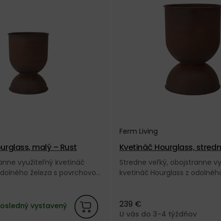
Ferm Living
urglass, malý – Rust
Kvetináč Hourglass, stredn
ranne využiteľný kvetináč
Stredne veľký, obojstranne vy
odolného železa s povrchovou
kvetináč Hourglass z odolného
pomínajúcou hrdzavú patinu
povrchovou úpravou pripomí
načky Ferm Living.
hrdzavú patinu od dánskej z
239 €
Living.
osledný vystavený
U vás do 3-4 týždňov