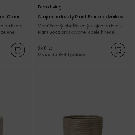
Ferm Living
Tea Green, o
Stojan na kvety Plant Box, obdĺžnikový
– hnedý
an na kvety
Viacúčelový obdĺžnikový stojan na kvety
 zelenej
Plant Box z práškovanej ocele hnedej
Living.
farby od dánskej značky Ferm Living.
249 €
U vás do 3-4 týždňov