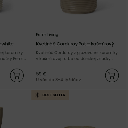
Ferm Living
–white
Kvetináč Corduroy Pot – kašmírový
ej keramiky
Kvetináč Corduroy z glazovanej keramiky
 značky Ferm
v kašmírovej farbe od dánskej značky
Ferm Living.
59 €
U vás do 3-4 týždňov
BESTSELLER