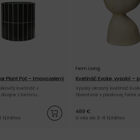
Ferm Living
lar Plant Pot – tmavozelený
Kvetináč Evoke, vysoký – 
pikovitý kvetináč v
Vysoký okrasný kvetináč Evok
dizajne z betónu
fiberstone v pieskovej farbe 
sklenými vláknami v
značky Ferm Living.
 farbe od dánskej značky
489 €
4 týždňov
U vás do 3-4 týždňov