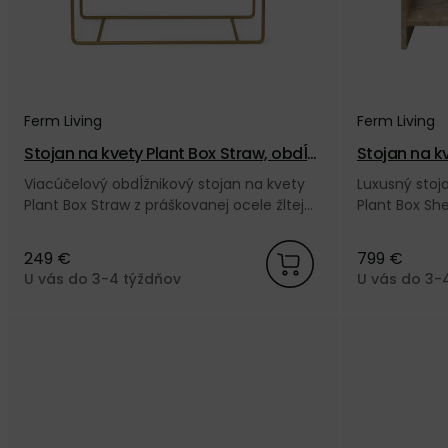
Ferm Living
Ferm Living
Stojan na kvety Plant Box Straw, obdĺž
Stojan na kv
nikový – žltý
pieskový
Viacúčelový obdĺžnikový stojan na kvety
Luxusný stoj
Plant Box Straw z práškovanej ocele žltej
Plant Box Sh
farby od dánskej značky Ferm Living.
značky Ferm L
249 €
799 €
U vás do 3-4 týždňov
U vás do 3-