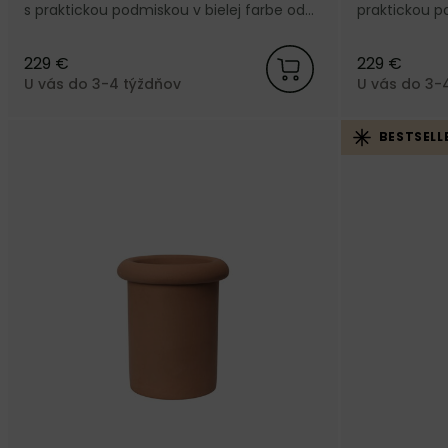
s praktickou podmiskou v bielej farbe od
praktickou p
dánskej značky Ferm Living.
od dánskej z
229 €
229 €
U vás do 3-4 týždňov
U vás do 3-
BESTSELL