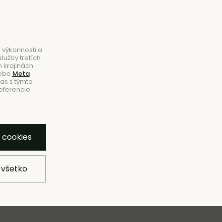
B2B
|
Showroom
|
Kontakty
Hľadať
Košík
0
 výkonnosti a
lužby tretích
 krajinách.
ebo
Meta
las s týmto
eferencie.
NOVINKY
ZĽAVY
ZNAČKY
SHOWROOM
y cookies
 všetko