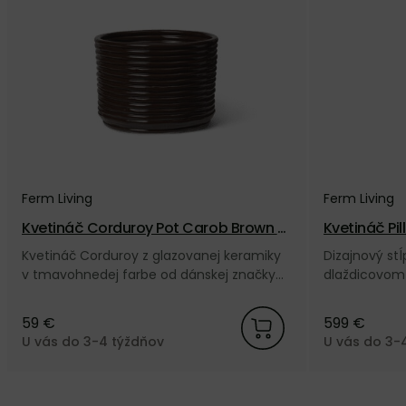
Ferm Living
Ferm Living
Kvetináč Corduroy Pot Carob Brown –
Kvetináč Pil
tmavohnedý
Kvetináč Corduroy z glazovanej keramiky
Dizajnový stĺ
v tmavohnedej farbe od dánskej značky
dlaždicovom 
Ferm Living.
vystuženého 
tmavozelenej
59 €
599 €
Ferm Living.
U vás do 3-4 týždňov
U vás do 3-