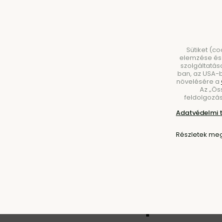
Sütiket (c
elemzése és 
szolgáltatás
ban, az USA-b
növelésére a
Az „Ös
BÚTOROK
VILÁGÍTÁS
KIEGÉSZÍTŐK
ÉT
feldolgozás
Adatvédelmi 
Részletek meg
Kezdőlap
Kiegészítők
Kaspók
Beltéri kaspók
Beltéri kaspók