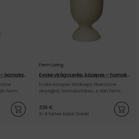
Ferm Living
 – homokszí
Evoke virágcserép, közepes – homoks
zínű
stone
Evoke közepes díszkaspó fiberstone
dán Ferm
anyagból, homokszínben, a dán Ferm
Living márkától.
339 €
3-4 héten belül Önnél