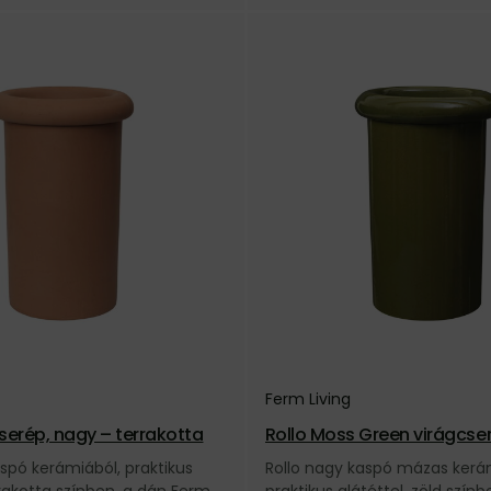
Ferm Living
cserép, nagy – terrakotta
Rollo Moss Green virágcse
zöld
aspó kerámiából, praktikus
Rollo nagy kaspó mázas kerá
rrakotta színben, a dán Ferm
praktikus alátéttel, zöld színb