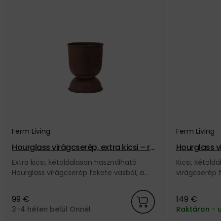
Ferm Living
Ferm Living
Hourglass virágcserép, extra kicsi – ro
zsda
Extra kicsi, kétoldalasan használható
Kicsi, kétold
Hourglass virágcserép fekete vasból, a
virágcserép 
dán Ferm Living márkától.
Living márkát
99 €
149 €
3-4 héten belül Önnél
Raktáron - 