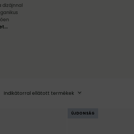
 dizájnnal
rganikus
tően
t...
Indikátorral ellátott termékek
ÚJDONSÁG