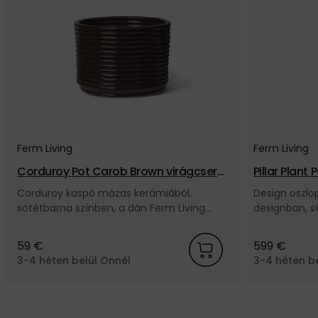
Ferm Living
Ferm Living
Corduroy Pot Carob Brown virágcseré
Pillar Plant
p – sötétbarna
Corduroy kaspó mázas kerámiából,
Design oszlo
sötétbarna színben, a dán Ferm Living
designban, s
márkától.
erősítésű be
márkától.
59 €
599 €
3-4 héten belül Önnél
3-4 héten b