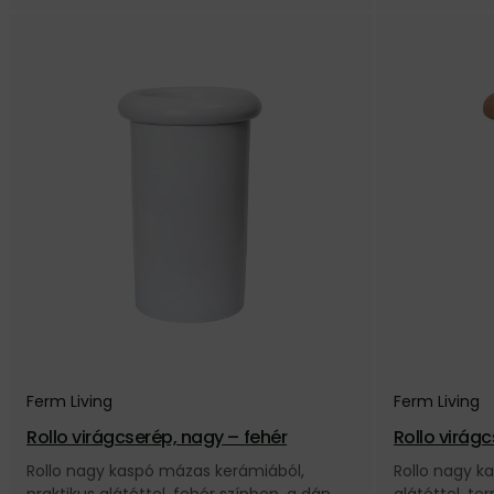
Ferm Living
Ferm Living
Rollo virágcserép, nagy – fehér
Rollo virág
Rollo nagy kaspó mázas kerámiából,
Rollo nagy k
praktikus alátéttel, fehér színben, a dán
alátéttel, te