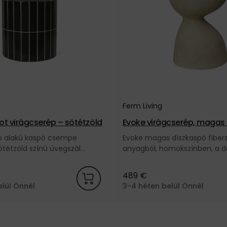
Ferm Living
 Pot virágcserép – sötétzöld
Evoke virágcserép, magas
nű
p alakú kaspó csempe
Evoke magas díszkaspó fiber
ötétzöld színű üvegszál
anyagból, homokszínben, a 
tonból, a dán Ferm Living
Living márkától.
489 €
elül Önnél
3-4 héten belül Önnél