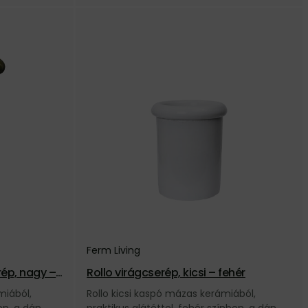
Ferm Living
rép, nagy –
Rollo virágcserép, kicsi – fehér
miából,
Rollo kicsi kaspó mázas kerámiából,
en, a dán
praktikus alátéttel, fehér színben, a dán