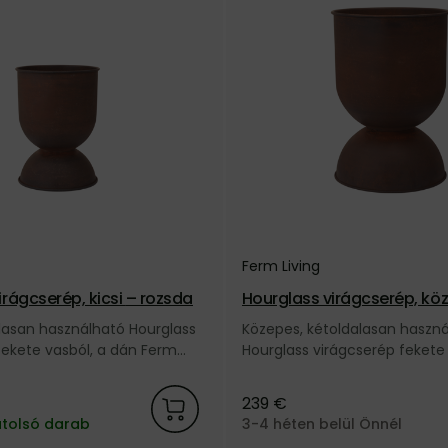
Ferm Living
Hourglass virágcserép, kicsi – rozsda
Hourglass virágcserép, kö
da
alasan használható Hourglass
Közepes, kétoldalasan haszn
fekete vasból, a dán Ferm
Hourglass virágcserép fekete 
ól.
dán Ferm Living márkától.
239 €
utolsó darab
3-4 héten belül Önnél