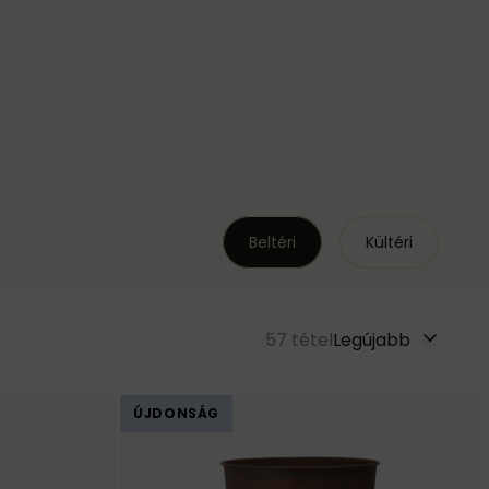
Beltéri
Kültéri
57
tétel
Legújabb
ÚJDONSÁG