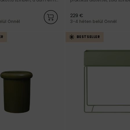
ól.
Ferm Living márkától.
229 €
elül Önnél
3-4 héten belül Önnél
ER
BESTSELLER