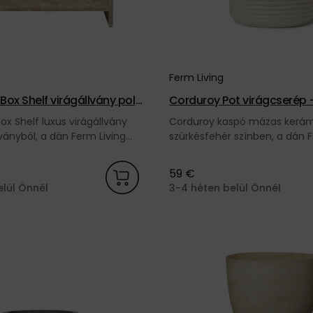
Ferm Living
Box Shelf virágállvány polc
Corduroy Pot virágcserép –
nű
ox Shelf luxus virágállvány
Corduroy kaspó mázas kerám
ványból, a dán Ferm Living
szürkésfehér színben, a dán F
márkától.
59 €
elül Önnél
3-4 héten belül Önnél