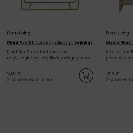
Ferm Living
Ferm Living
Plant Box Straw virágállvány, téglalap
Stone Plant 
alakú – sárga
– homokszí
Plant Box Straw többfunkciós
Stone Plant B
négyszögletes virágállvány sárga porszórt
polccal, már
acélból, a dán Ferm Living márkától.
márkától.
249 €
799 €
3-4 héten belül Önnél
3-4 héten b