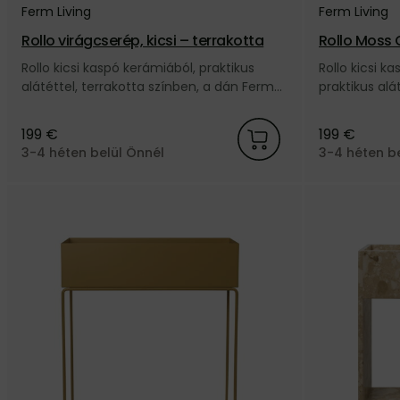
Ferm Living
Ferm Living
Rollo virágcserép, kicsi – terrakotta
Rollo Moss G
öld
Rollo kicsi kaspó kerámiából, praktikus
Rollo kicsi 
alátéttel, terrakotta színben, a dán Ferm
praktikus alá
Living márkától.
Ferm Living 
199 €
199 €
3-4 héten belül Önnél
3-4 héten b