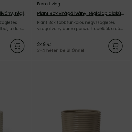
Ferm Living
lvány, tégla
Plant Box virágállvány, téglalap alakú
– barna
zögletes
Plant Box többfunkciós négyszögletes
lból, a dán
virágállvány barna porszórt acélból, a dán
Ferm Living márkától.
249 €
3-4 héten belül Önnél