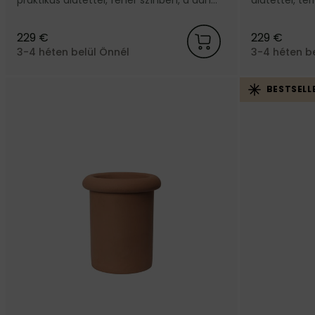
Ferm Living márkától.
Living márkát
229 €
229 €
3-4 héten belül Önnél
3-4 héten b
BESTSELL