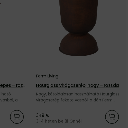
Ferm Living
zepes – rozs
Hourglass virágcserép, nagy – rozsda
álható
Nagy, kétoldalasan használható Hourglass
vasból, a
virágcserép fekete vasból, a dán Ferm
Living márkától.
349 €
3-4 héten belül Önnél