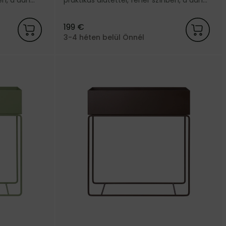
Ferm Living márkától.
199 €
3-4 héten belül Önnél