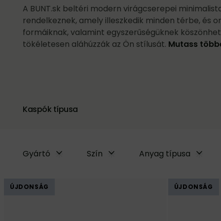
A BUNT.sk beltéri modern virágcserepei minimalista
rendelkeznek, amely illeszkedik minden térbe, és o
formáiknak, valamint egyszerűségüknek köszönhe
tökéletesen aláhúzzák az Ön stílusát.
Mutass többe
Kaspók típusa
Gyártó
Szín
Anyag típusa
ÚJDONSÁG
ÚJDONSÁG