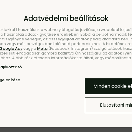
Adatvédelmi beállítások
ookie-kat) használunk a webhelylátogatás javítása, a weboldal telje
a használati adatok gyűjtése érdekében. Ebből a célból harmadik fél
ait is igénybe vehetjük, az összegyűjtött adatok pedig átadásra kerül
an vagy más országokban található partnereinknek. A hirdetések r
Google Ads
vagy a
Meta
(Facebook, Instagram) szolgáltatások haszn
szes süti elfogadása” gombra kattintva Ön hozzájárul az adatok ilyen 
KEZÉS
ÚJDONSÁ
ához. Alább részletesebb információkat találhat, vagy módosíthatja b
tájékoztató
jelenítése
Minden cookie e
Elutasítani m