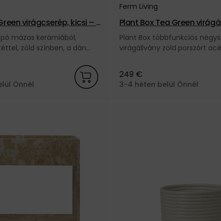
Ferm Living
reen virágcserép, kicsi – z
Plant Box Tea Green virágál
lap alakú – zöld
kaspó mázas kerámiából,
Plant Box többfunkciós négys
téttel, zöld színben, a dán
virágállvány zöld porszórt acé
márkától.
Ferm Living márkától.
249 €
elül Önnél
3-4 héten belül Önnél