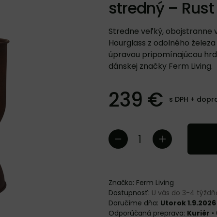
stredný – Rust
Stredne veľký, obojstranne 
Hourglass z odolného želez
úpravou pripomínajúcou hrd
dánskej značky Ferm Living.
239 €
s DPH +
dopr
Značka:
Ferm Living
Dostupnosť:
U vás do 3-4 týžd
Doručíme dňa:
Utorok 1.9.2026
Kuriér
•