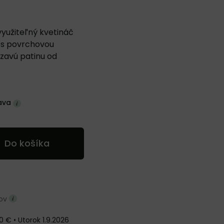
využiteľný kvetináč
a s povrchovou
zavú patinu od
ava
Do košíka
ňov
0 €
•
Utorok
1.9.2026