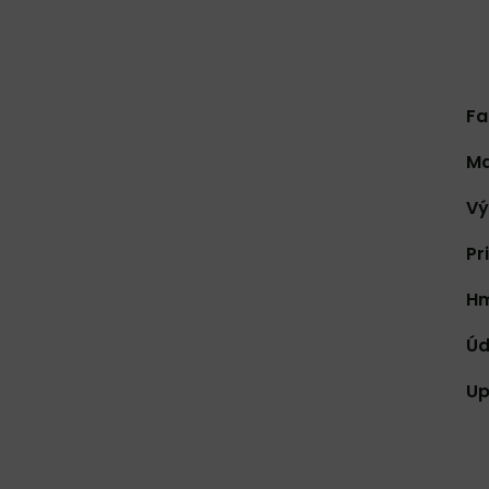
Fa
Ma
Vý
Pr
Hm
Úd
Up