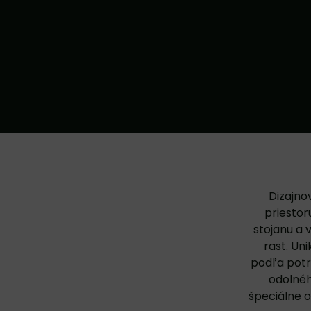
Dizajno
priestor
stojanu a 
rast. Un
podľa potri
odolnéh
špeciálne o