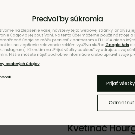
Predvoľby súkromia
ívame na zlepšenie vašej návštevy tejto webovej stránky, analýzu jej
ie údajov o jej používaní. Na tento účel môžeme použiť nástroje a s
romaždené údaje sa môžu preniesť k partnerom v EÚ, USA alebo iných
ookies na zlepšenie relevancie reklám využíva služba
Google Ads
al
 Instagram). Kliknutím na „Prijať všetky cookies“ vyjadrujete svoj súh
ím. Nižšie môžete nájsť podrobné informácie alebo upraviť svoje pr
NIE
ny osobných údajov
iéru
bnosti
Pridať k O
Prijať všetk
Odmietnuť
NOVINKA
Kvetináč Hourg