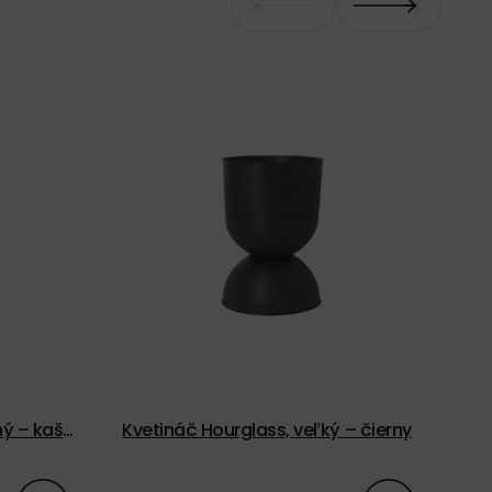
ný – kaš
Kvetináč Hourglass, veľký – čierny
Kv
ov