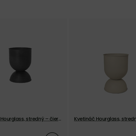
Hourglass, stredný – čiern
Kvetináč Hourglass, stred
mírový