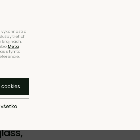
B2B
|
Showroom
|
Kontakty
Hľadať
Košík
0
 výkonnosti a
lužby tretích
 krajinách.
ebo
Meta
las s týmto
eferencie.
NOVINKY
ZĽAVY
ZNAČKY
SHOWROOM
bľúbeným
Pridať do zoznamu
Strážny pes
Zdieľať
y cookies
 všetko
lass,