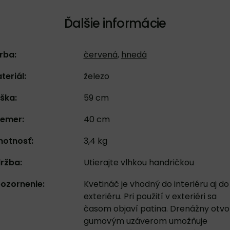
Ďalšie informácie
rba:
červená
,
hnedá
teriál:
železo
ška:
59 cm
iemer:
40 cm
otnosť:
3,4 kg
ržba:
Utierajte vlhkou handričkou
ozornenie:
Kvetináč je vhodný do interiéru aj do
exteriéru. Pri použití v exteriéri sa
časom objaví patina. Drenážny otvo
gumovým uzáverom umožňuje