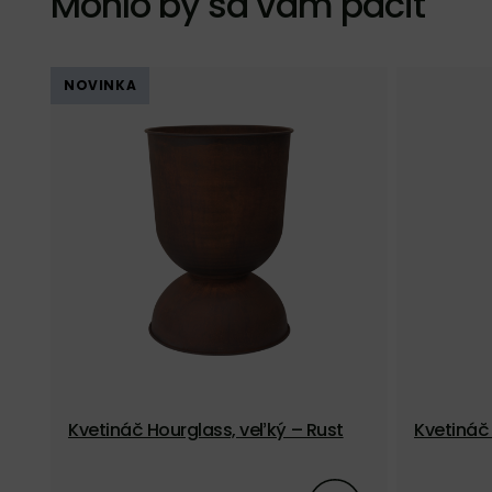
Mohlo by sa vám páčiť
NOVINKA
Kvetináč Hourglass, veľký – Rust
Kvetináč 
y