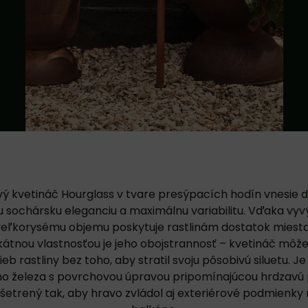
vý kvetináč Hourglass v tvare presýpacích hodín vnesie 
u sochársku eleganciu a maximálnu variabilitu. Vďaka v
veľkorysému objemu poskytuje rastlinám dostatok miest
ikátnou vlastnosťou je jeho obojstrannosť – kvetináč môže
eb rastliny bez toho, aby stratil svoju pôsobivú siluetu. J
o železa s povrchovou úpravou pripomínajúcou hrdzavú 
šetrený tak, aby hravo zvládol aj exteriérové podmienky 