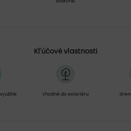
balkóne.
Kľúčové vlastnosti
využitie
vhodné do exteriéru
dren