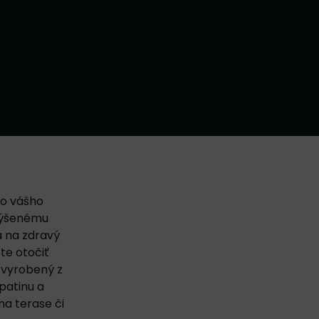
do vášho
yvýšenému
a na zdravý
te otočiť
e vyrobený z
patinu a
na terase či