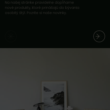
Na našej stránke pravidelne dopĺňame
nové produkty, ktoré prinášajú do bývania
osobitý štýl. Pozrite si naše novinky.