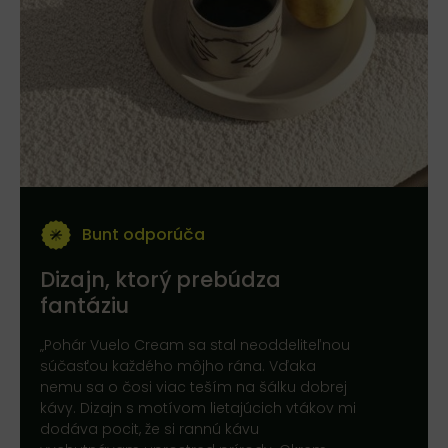
Bunt odporúča
Dizajn, ktorý prebúdza
fantáziu
„Pohár Vuelo Cream sa stal neoddeliteľnou
súčasťou každého môjho rána. Vďaka
nemu sa o čosi viac teším na šálku dobrej
kávy. Dizajn s motívom lietajúcich vtákov mi
dodáva pocit, že si rannú kávu