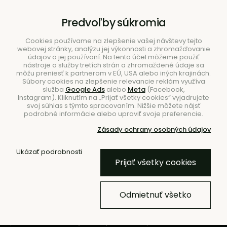
B2B
|
Showroom
|
Kontakty
Predvoľby súkromia
Cookies používame na zlepšenie vašej návštevy tejto
webovej stránky, analýzu jej výkonnosti a zhromažďovanie
údajov o jej používaní. Na tento účel môžeme použiť
nástroje a služby tretích strán a zhromaždené údaje sa
môžu preniesť k partnerom v EÚ, USA alebo iných krajinách.
Súbory cookies na zlepšenie relevancie reklám využíva
služba
Google Ads
alebo
Meta
(Facebook,
Hľadať
Instagram). Kliknutím na „Prijať všetky cookies“ vyjadrujete
svoj súhlas s týmto spracovaním. Nižšie môžete nájsť
podrobné informácie alebo upraviť svoje preferencie.
Zásady ochrany osobných údajov
Ukázať podrobnosti
Novinky
Prijať všetky cookies
Pretože pekný priestor robí
pekné dni
Odmietnuť všetko
Zariaďovanie nie je vždy o veľkých
prerábkach, ale najmä o správnom výbere.