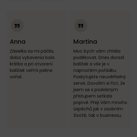
Anna
Martina
Zásielka sa mi páčila,
Moc bych vám chtěla
doba vybavenia bola
poděkovat. Dnes dorazil
krátka a pri otvorení
balíček a vše je v
balíček veľmi pekne
naprostém pořádku.
voňal.
Poskytujete neuvěřitelný
servis. Dovolím si říct, že
jsem se s podobným
přístupem setkala
poprvé. Přeji Vám mnoho
úspěchů jak v osobním
životě, tak v businessu.