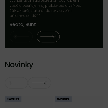
vychutnávam uprostred prírody. Okrem
vizuálu oceňujem aj praktickosť a veľkosť
šálky, ktorá je akurát do ruky a veľmi
príjemne sa drží."
Beáta, Bunt
Novinky
NOVINKA
NOVINKA