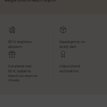
eleganciou rímskych stĺpov.
90 % doplnkov
Expedujeme na
skladom
druhý deň
Doručenie nad
Odporúčané
60 € zadarmo
architektmi
Neplatí pre objemné
zásielky.