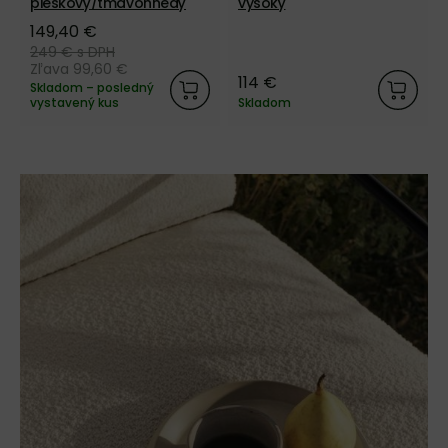
pieskový/tmavohnedý
vysoký
149,40 €
249 €
s DPH
Zľava 99,60 €
114 €
Skladom – posledný
vystavený kus
Skladom