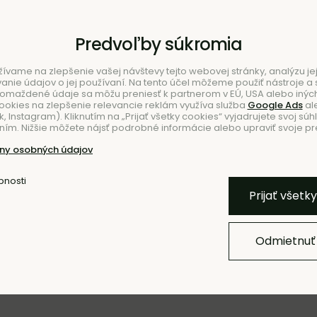
Predvoľby súkromia
ívame na zlepšenie vašej návštevy tejto webovej stránky, analýzu jej
ie údajov o jej používaní. Na tento účel môžeme použiť nástroje a s
romaždené údaje sa môžu preniesť k partnerom v EÚ, USA alebo iných
ookies na zlepšenie relevancie reklám využíva služba
Google Ads
al
 Instagram). Kliknutím na „Prijať všetky cookies“ vyjadrujete svoj súh
ím. Nižšie môžete nájsť podrobné informácie alebo upraviť svoje pr
NIE
ny osobných údajov
bnosti
Prijať všetk
Odmietnuť