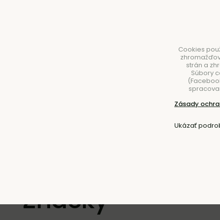
Cookies použ
zhromažďovan
strán a zh
Súbory c
(Facebook,
spracovan
NÁBYTOK
SVIETIDLÁ
DOPLNKY
STOLOVA
Zásady ochra
Ukázať podro
Úvod
Značky
Značky