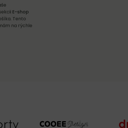
aše
sekcii
E-shop
ošíka. Tento
irmám na rýchle