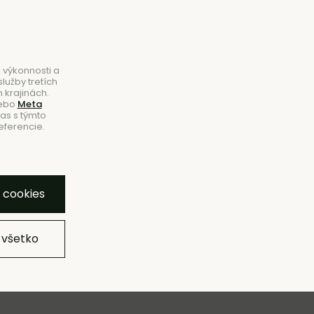
B2B
|
Showroom
|
Kontakty
Hľadať
Košík
0
 výkonnosti a
lužby tretích
 krajinách.
ebo
Meta
las s týmto
eferencie.
NOVINKY
ZĽAVY
ZNAČKY
SHOWROOM
y cookies
 všetko