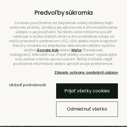
B2B
|
Showroom
|
Kontakty
Predvoľby súkromia
Cookies používame na zlepšenie vašej návštevy tejto
webovej stránky, analýzu jej výkonnosti a zhromažďovanie
údajov o jej používaní. Na tento účel môžeme použiť
nástroje a služby tretích strán a zhromaždené údaje sa
môžu preniesť k partnerom v EÚ, USA alebo iných krajinách.
Súbory cookies na zlepšenie relevancie reklám využíva
služba
Google Ads
alebo
Meta
(Facebook,
Hľadať
Instagram). Kliknutím na „Prijať všetky cookies“ vyjadrujete
svoj súhlas s týmto spracovaním. Nižšie môžete nájsť
podrobné informácie alebo upraviť svoje preferencie.
Zásady ochrany osobných údajov
Ukázať podrobnosti
Úvod
Značky
Prijať všetky cookies
Značky
Odmietnuť všetko
Ponuku našich značiek sme rozdelili tak, aby bolo vaše
nakupovanie a rozhodovanie čo najpohodlnejšie. V sekcii
E-shop
nájdete produkty, ktoré si môžete ihneď vložiť do