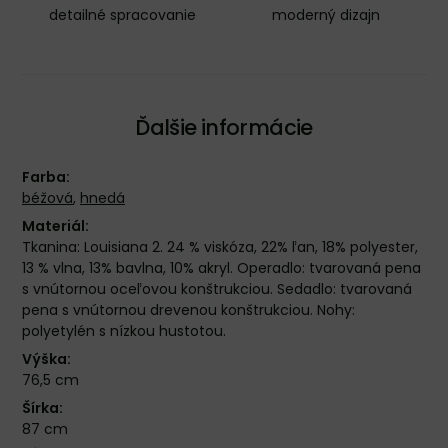
detailné spracovanie
moderný dizajn
Ďalšie informácie
Farba:
béžová
,
hnedá
Materiál:
Tkanina: Louisiana 2. 24 % viskóza, 22% ľan, 18% polyester,
13 % vlna, 13% bavlna, 10% akryl. Operadlo: tvarovaná pena
s vnútornou oceľovou konštrukciou. Sedadlo: tvarovaná
pena s vnútornou drevenou konštrukciou. Nohy:
polyetylén s nízkou hustotou.
Výška:
76,5 cm
Šírka:
87 cm