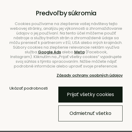
B2B
|
Showroom
|
Kontakty
Predvoľby súkromia
Cookies používame na zlepšenie vašej návštevy tejto
webovej stránky, analýzu jej výkonnosti a zhromažďovanie
údajov o jej používaní. Na tento účel môžeme použiť
nástroje a služby tretích strán a zhromaždené údaje sa
môžu preniesť k partnerom v EÚ, USA alebo iných krajinách.
Súbory cookies na zlepšenie relevancie reklám využíva
služba
Google Ads
alebo
Meta
(Facebook,
Hľadať
Instagram). Kliknutím na „Prijať všetky cookies“ vyjadrujete
svoj súhlas s týmto spracovaním. Nižšie môžete nájsť
podrobné informácie alebo upraviť svoje preferencie.
Zásady ochrany osobných údajov
Úvod
Nábytok
Kreslá
S podrúčkami
Ukázať podrobnosti
Prijať všetky cookies
NOVINKA
Kreslo Rico Louisiana, otočné –
Odmietnuť všetko
pieskové/hnedé