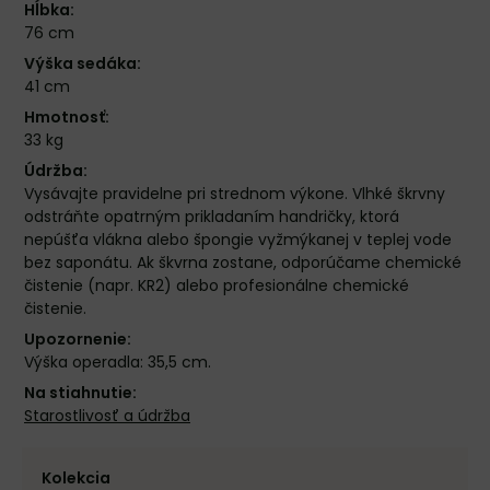
Hĺbka:
76 cm
Výška sedáka:
41 cm
Hmotnosť:
33 kg
Údržba:
Vysávajte pravidelne pri strednom výkone. Vlhké škrvny
odstráňte opatrným prikladaním handričky, ktorá
nepúšťa vlákna alebo špongie vyžmýkanej v teplej vode
bez saponátu. Ak škvrna zostane, odporúčame chemické
čistenie (napr. KR2) alebo profesionálne chemické
čistenie.
Upozornenie:
Výška operadla: 35,5 cm.
Na stiahnutie:
Starostlivosť a údržba
Kolekcia