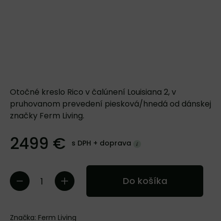
Otočné kreslo Rico v čalúnení Louisiana 2, v
pruhovanom prevedení piesková/hnedá od dánskej
značky Ferm Living.
2499 €
s DPH +
doprava
Do košíka
Značka:
Ferm Living