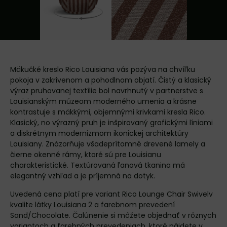
Mäkučké kreslo Rico Louisiana vás pozýva na chvíľku
pokoja v zakrivenom a pohodlnom objatí. Čistý a klasický
výraz pruhovanej textílie bol navrhnutý v partnerstve s
Louisianským múzeom moderného umenia a krásne
kontrastuje s mäkkými, objemnými krivkami kresla Rico.
Klasický, no výrazný pruh je inšpirovaný grafickými líniami
a diskrétnym modernizmom ikonickej architektúry
Louisiany. Znázorňuje všadeprítomné drevené lamely a
čierne okenné rámy, ktoré sú pre Louisianu
charakteristické. Textúrovaná ľanová tkanina má
elegantný vzhľad a je príjemná na dotyk.
Uvedená cena platí pre variant Rico Lounge Chair Swivelv
kvalite látky Louisiana 2 a farebnom prevedení
Sand/Chocolate. Čalúnenie si môžete objednať v rôznych
variantoch a farebných prevedeniach, ktoré nájdete v