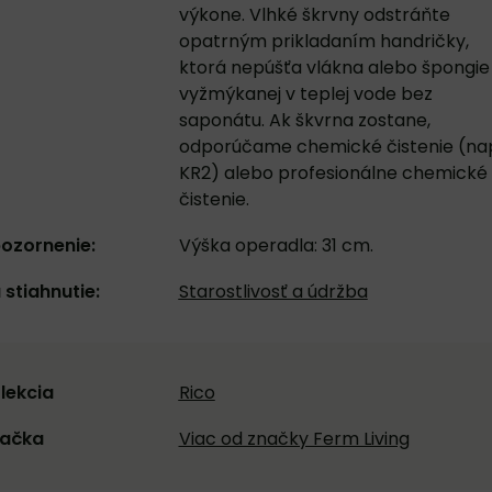
výkone. Vlhké škrvny odstráňte
opatrným prikladaním handričky,
ktorá nepúšťa vlákna alebo špongie
vyžmýkanej v teplej vode bez
saponátu. Ak škvrna zostane,
odporúčame chemické čistenie (nap
KR2) alebo profesionálne chemické
čistenie.
ozornenie:
Výška operadla: 31 cm.
 stiahnutie:
Starostlivosť a údržba
lekcia
Rico
ačka
Viac od značky Ferm Living