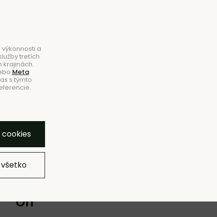
B2B
|
Showroom
|
Kontakty
Hľadať
Košík
0
 výkonnosti a
lužby tretích
 krajinách.
ebo
Meta
las s týmto
eferencie.
NOVINKY
ZĽAVY
ZNAČKY
SHOWROOM
bľúbeným
Pridať do zoznamu
Strážny pes
Zdieľať
y cookies
 všetko
colo
– off-