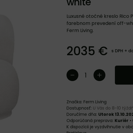
white
Luxusné otočné kreslo Rico P
farebnom prevedení off-whi
Ferm Living.
2035 €
s DPH +
d
Značka:
Ferm Living
Dostupnosť:
U Vás do 8-10 týž
Doručíme dňa:
Utorok 13.10.20
Kuriér
•