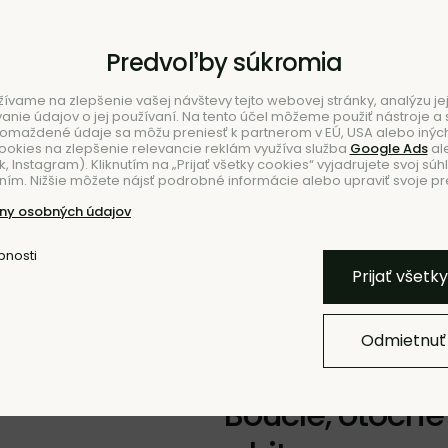
Predvoľby súkromia
ívame na zlepšenie vašej návštevy tejto webovej stránky, analýzu jej
ie údajov o jej používaní. Na tento účel môžeme použiť nástroje a s
romaždené údaje sa môžu preniesť k partnerom v EÚ, USA alebo iných
ookies na zlepšenie relevancie reklám využíva služba
Google Ads
al
 Instagram). Kliknutím na „Prijať všetky cookies“ vyjadrujete svoj súh
ím. Nižšie môžete nájsť podrobné informácie alebo upraviť svoje pr
NIE
ny osobných údajov
bnosti
Pridať k O
Prijať všetk
Odmietnuť
Kreslo Rico Pic
Bouclé, otočné 