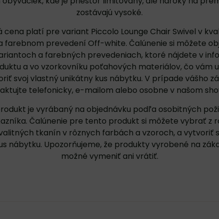
obývačiek, kde je priestor limitovaný, ale nároky na prém
zostávajú vysoké.
cena platí pre variant Piccolo Lounge Chair Swivel v kval
a farebnom prevedení Off-white. Čalúnenie si môžete ob
ariantoch a farebných prevedeniach, ktoré nájdete v
in
oduktu
a vo
vzorkovníku poťahových materiálov
, čo vám 
oriť svoj vlastný unikátny kus nábytku. V prípade vášho z
aktujte
telefonicky, e-mailom alebo osobne v našom sh
rodukt je vyrábaný na objednávku podľa osobitných pož
azníka. Čalúnenie pre tento produkt si môžete vybrať z 
alitných tkanín v rôznych farbách a vzoroch, a vytvoriť si
kus nábytku. Upozorňujeme, že produkty vyrobené na zákaz
možné vymeniť ani vrátiť.