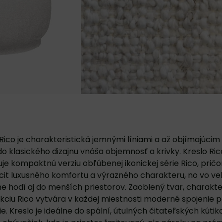
Rico
je charakteristická jemnými líniami a až objímajúcim
o klasického dizajnu vnáša objemnosť a krivky. Kreslo Ric
je kompaktnú verziu obľúbenej ikonickej série Rico, prič
it luxusného komfortu a výrazného charakteru, no vo veľ
e hodí aj do menších priestorov. Zaoblený tvar, charakte
ekciu Rico vytvára v každej miestnosti moderné spojenie p
e. Kreslo je ideálne do spální, útulných čitateľských kútik