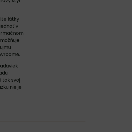
iový štýl
ite látky
jednať v
formačnom
umožňuje
áujmu
owroome.
iadaviek
radu
 tak svoj
ku nie je