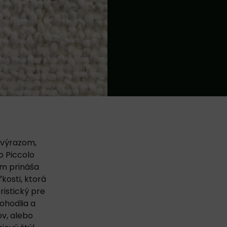
 výrazom,
o Piccolo
om prináša
kosti, ktorá
ristický pre
ohodlia a
ov, alebo