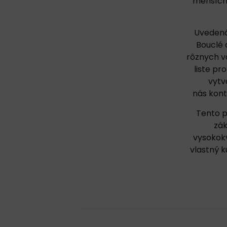
menších 
Uvedená 
Bouclé 
rôznych v
liste pr
vytv
nás
kont
Tento p
zák
vysokokv
vlastný 