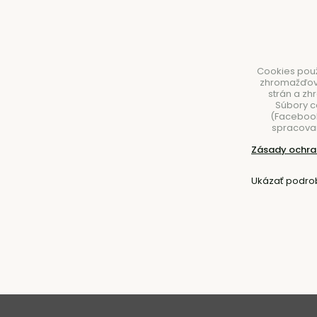
Cookies použ
zhromažďovan
strán a zh
Súbory c
(Facebook,
spracovan
NÁBYTOK
SVIETIDLÁ
DOPLNKY
STOLOVA
Zásady ochra
Úvod
Nábytok
Kreslá
Ukázať podro