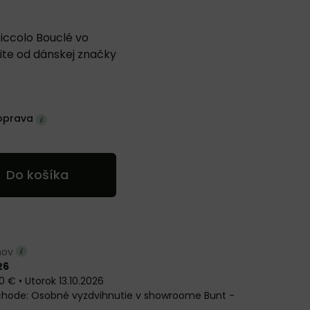
iccolo Bouclé vo
te od dánskej značky
oprava
Do košíka
dňov
26
0 €
•
Utorok
13.10.2026
Osobné vyzdvihnutie v showroome Bunt -