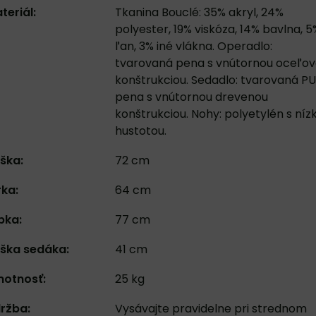
teriál:
Tkanina Bouclé: 35% akryl, 24%
polyester, 19% viskóza, 14% bavlna, 5
ľan, 3% iné vlákna. Operadlo:
tvarovaná pena s vnútornou oceľo
konštrukciou. Sedadlo: tvarovaná PU
pena s vnútornou drevenou
konštrukciou. Nohy: polyetylén s níz
hustotou.
ška:
72 cm
rka:
64 cm
bka:
77 cm
ška sedáka:
41 cm
otnosť:
25 kg
ržba:
Vysávajte pravidelne pri strednom