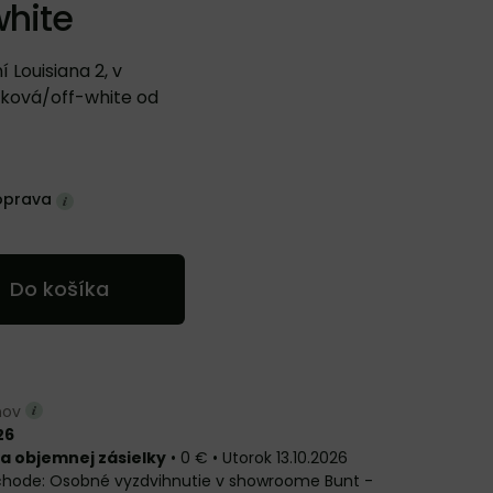
white
 Louisiana 2, v
ková/off-white od
oprava
Do košíka
dňov
26
a objemnej zásielky
•
0 €
•
Utorok
13.10.2026
Osobné vyzdvihnutie v showroome Bunt -