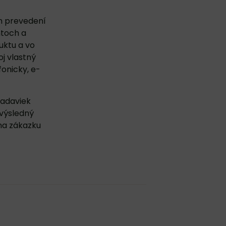
om prevedení
ntoch a
uktu
a vo
oj vlastný
fonicky, e-
iadaviek
 výsledný
na zákazku