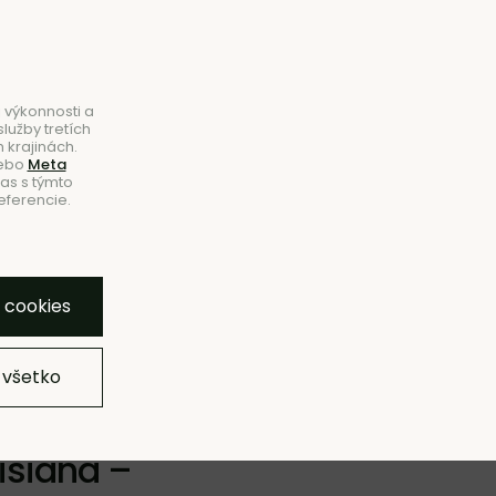
B2B
|
Showroom
|
Kontakty
Hľadať
Košík
0
 výkonnosti a
lužby tretích
 krajinách.
ebo
Meta
las s týmto
eferencie.
VINKY
VÝPREDAJ
ZNAČKY
SHOWROOM
bľúbeným
Pridať do zoznamu
Strážny pes
Zdieľať
y cookies
 všetko
isiana –