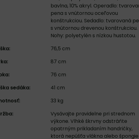
bavlna, 10% akryl. Operadlo: tvarov
pena s vnútornou oceľovou
konštrukciou. Sedadlo: tvarovaná p
s vnútornou drevenou konštrukciou.
Nohy: polyetylén s nízkou hustotou.
ška:
76,5 cm
rka:
87 cm
bka:
76 cm
ška sedáka:
41 cm
otnosť:
33 kg
ržba:
Vysávajte pravidelne pri strednom
výkone. Vlhké škrvny odstráňte
opatrným prikladaním handričky,
ktorá nepúšťa vlákna alebo špongie