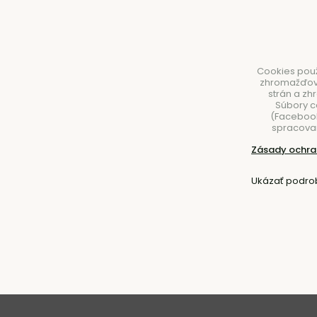
Cookies použ
zhromažďovan
strán a zh
Súbory c
(Facebook,
spracovan
NÁBYTOK
SVIETIDLÁ
DOPLNKY
STOLOVA
Zásady ochra
Úvod
Nábytok
Kreslá
S podrúčkami
Ukázať podro