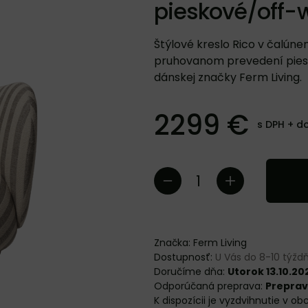
pieskové/off-
Štýlové kreslo Rico v čalúnení
pruhovanom prevedení pies
dánskej značky Ferm Living.
2299 €
s DPH +
d
Značka:
Ferm Living
Dostupnosť:
U Vás do 8-10 týž
Doručíme dňa:
Utorok 13.10.20
Preprav