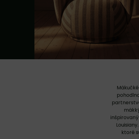
Mäkučké 
pohodlnom
partnerstv
mäkkým
inšpirovaný
Louisian
ktoré s