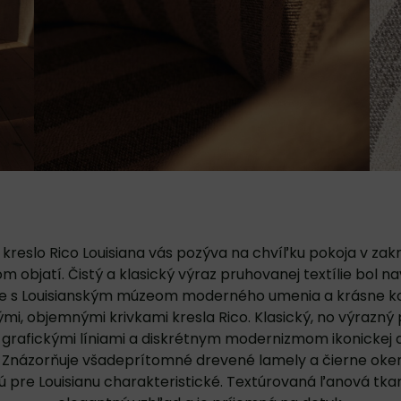
kreslo Rico Louisiana vás pozýva na chvíľku pokoja v zak
 objatí. Čistý a klasický výraz pruhovanej textílie bol n
e s Louisianským múzeom moderného umenia a krásne ko
i, objemnými krivkami kresla Rico. Klasický, no výrazný 
 grafickými líniami a diskrétnym modernizmom ikonickej 
y. Znázorňuje všadeprítomné drevené lamely a čierne oke
ú pre Louisianu charakteristické. Textúrovaná ľanová tk