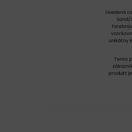
Uvedená cen
Sand/O
farebnýc
vzorkovn
unikátny 
Tento p
zákazník
produkt j