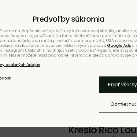
Predvoľby súkromia
ívame na zlepšenie vašej návštevy tejto webovej stránky, analýzu jej
ie údajov o jej používaní. Na tento účel môžeme použiť nástroje a s
romaždené údaje sa môžu preniesť k partnerom v EÚ, USA alebo iných
ookies na zlepšenie relevancie reklám využíva služba
Google Ads
al
 Instagram). Kliknutím na „Prijať všetky cookies“ vyjadrujete svoj súh
ím. Nižšie môžete nájsť podrobné informácie alebo upraviť svoje pr
NIE
NO
ny osobných údajov
bnosti
Pridať k O
Prijať všetk
Odmietnuť
NOVINKA
Kreslo Rico Lou