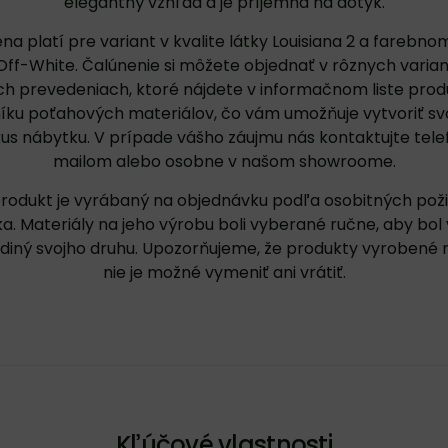
elegantný vzhľad a je príjemná na dotyk.
a platí pre variant v kvalite látky Louisiana 2 a farebn
ff-White. Čalúnenie si môžete objednať v rôznych varia
h prevedeniach, ktoré nájdete v
informačnom liste prod
íku poťahových materiálov
, čo vám umožňuje vytvoriť sv
kus nábytku. V prípade vášho záujmu nás
kontaktujte
tele
mailom alebo osobne v našom showroome.
rodukt je vyrábaný na objednávku podľa osobitných pož
a. Materiály na jeho výrobu boli vyberané ručne, aby bol
ediný svojho druhu. Upozorňujeme, že produkty vyrobené 
nie je možné vymeniť ani vrátiť.
Kľúčové vlastnosti