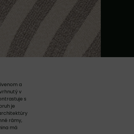
rivenom a
avrhnutý v
ntrastuje s
pruh je
architektúry
nné rámy,
anina má