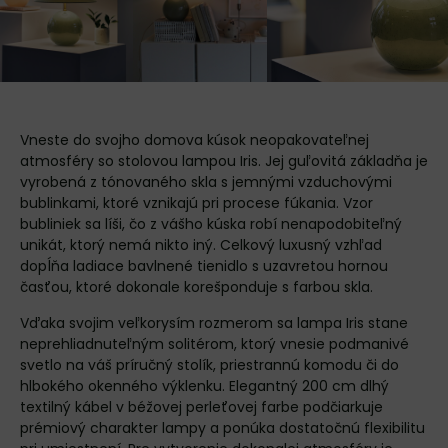
Vneste do svojho domova kúsok neopakovateľnej
atmosféry so stolovou lampou Iris. Jej guľovitá základňa je
vyrobená z tónovaného skla s jemnými vzduchovými
bublinkami, ktoré vznikajú pri procese fúkania. Vzor
bubliniek sa líši, čo z vášho kúska robí nenapodobiteľný
unikát, ktorý nemá nikto iný. Celkový luxusný vzhľad
dopĺňa ladiace bavlnené tienidlo s uzavretou hornou
časťou, ktoré dokonale korešponduje s farbou skla.
Vďaka svojim veľkorysím rozmerom sa lampa Iris stane
neprehliadnuteľným solitérom, ktorý vnesie podmanivé
svetlo na váš príručný stolík, priestrannú komodu či do
hlbokého okenného výklenku. Elegantný 200 cm dlhý
textilný kábel v béžovej perleťovej farbe podčiarkuje
prémiový charakter lampy a ponúka dostatočnú flexibilitu