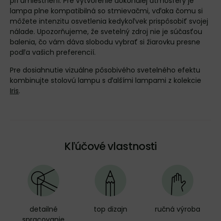
pri umiestnení. Pre vytvorenie dokonalej atmosféry je
lampa plne kompatibilná so stmievačmi, vďaka čomu si
môžete intenzitu osvetlenia kedykoľvek prispôsobiť svojej
nálade. Upozorňujeme, že svetelný zdroj nie je súčasťou
balenia, čo vám dáva slobodu vybrať si žiarovku presne
podľa vašich preferencií.
Pre dosiahnutie vizuálne pôsobivého svetelného efektu
kombinujte stolovú lampu s ďalšími lampami z kolekcie
Iris
.
Kľúčové vlastnosti
detailné
top dizajn
ručná výroba
spracovanie