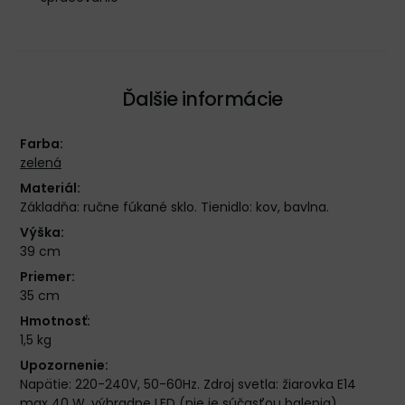
Ďalšie informácie
Farba:
zelená
Materiál:
Základňa: ručne fúkané sklo. Tienidlo: kov, bavlna.
Výška:
39 cm
Priemer:
35 cm
Hmotnosť:
1,5 kg
Upozornenie:
Napätie: 220-240V, 50-60Hz. Zdroj svetla: žiarovka E14
max 40 W, výhradne LED (nie je súčasťou balenia).