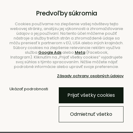
B2B
|
Showroom
|
Kontakty
Predvoľby súkromia
Cookies používame na zlepšenie vašej návštevy tejto
webovej stránky, analýzu jej výkonnosti a zhromažďovanie
údajov o jej používaní. Na tento účel môžeme použiť
nástroje a služby tretích strán a zhromaždené údaje sa
môžu preniesť k partnerom v EÚ, USA alebo iných krajinách.
Súbory cookies na zlepšenie relevancie reklám využíva
služba
Google Ads
alebo
Meta
(Facebook,
Hľadať
Instagram). Kliknutím na „Prijať všetky cookies“ vyjadrujete
svoj súhlas s týmto spracovaním. Nižšie môžete nájsť
podrobné informácie alebo upraviť svoje preferencie.
Zásady ochrany osobných údajov
Úvod
Svietidlá
Stolové
Ukázať podrobnosti
Prijať všetky cookies
NOVINKA
Stolová lampa Iris 35, Green –
Odmietnuť všetko
zelená