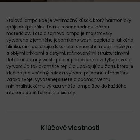
Stolová lampa Boe je výnimočný kúsok, ktorý harmonicky
spája skulpturálnu formu s nenápadnou krásou
materiálov. Táto dizajnová lampa je majstrovsky
vytvorená z jemného japonského washi papiera a ľahkého
hliníka, čím dosahuje dokonalú rovnováhu medzi mäkkými
a oblými krivkami a čistými, rafinovanými štrukturálnymi
detailmi. Jemný washi papier prirodzene rozptyľuje svetlo,
vytvárajúc tak okamžite teplú a upokojujúcu žiaru, ktorá je
ideálna pre večerný relax a vytvára príjemnú atmosféru.
Vďaka svojej vyváženej siluete a podmanivému
minimalistickému výrazu vnáša lampa Boe do každého
interiéru pocit ľahkosti a čistoty.
Kľúčové vlastnosti