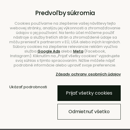
B2B
|
Showroom
|
Kontakty
Predvoľby súkromia
Cookies používame na zlepšenie vašej návštevy tejto
webovej stránky, analýzu jej výkonnosti a zhromažďovanie
údajov o jej používaní. Na tento účel môžeme použiť
nástroje a služby tretích strán a zhromaždené údaje sa
môžu preniesť k partnerom v EÚ, USA alebo iných krajinách.
Súbory cookies na zlepšenie relevancie reklám využíva
služba
Google Ads
alebo
Meta
(Facebook,
Hľadať
Instagram). Kliknutím na „Prijať všetky cookies“ vyjadrujete
svoj súhlas s týmto spracovaním. Nižšie môžete nájsť
podrobné informácie alebo upraviť svoje preferencie.
Zásady ochrany osobných údajov
Úvod
Svietidlá
Stojanové
Ukázať podrobnosti
Prijať všetky cookies
Stolová lampa Boe –
strieborná/prírodná
Odmietnuť všetko