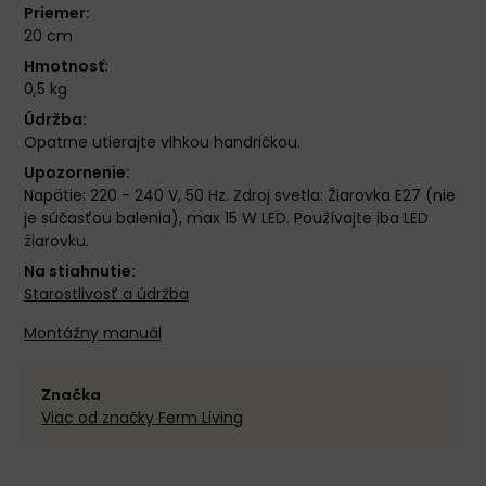
Priemer:
20 cm
Hmotnosť:
0,5 kg
Údržba:
Opatrne utierajte vlhkou handričkou.
Upozornenie:
Napätie: 220 - 240 V, 50 Hz. Zdroj svetla: Žiarovka E27 (nie
je súčasťou balenia), max 15 W LED. Používajte iba LED
žiarovku.
Na stiahnutie:
Starostlivosť a údržba
Montážny manuál
Značka
Viac od značky Ferm Living