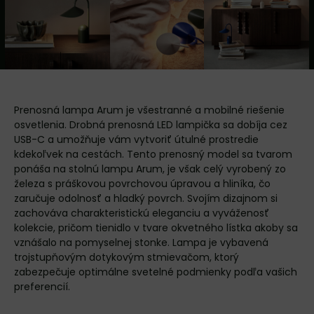
Prenosná lampa Arum je všestranné a mobilné riešenie
osvetlenia. Drobná prenosná LED lampička sa dobíja cez
USB-C a umožňuje vám vytvoriť útulné prostredie
kdekoľvek na cestách. Tento prenosný model sa tvarom
ponáša na stolnú lampu Arum, je však celý vyrobený zo
železa s práškovou povrchovou úpravou a hliníka, čo
zaručuje odolnosť a hladký povrch. Svojím dizajnom si
zachováva charakteristickú eleganciu a vyváženosť
kolekcie, pričom tienidlo v tvare okvetného lístka akoby sa
vznášalo na pomyselnej stonke. Lampa je vybavená
trojstupňovým dotykovým stmievačom, ktorý
zabezpečuje optimálne svetelné podmienky podľa vašich
preferencií.