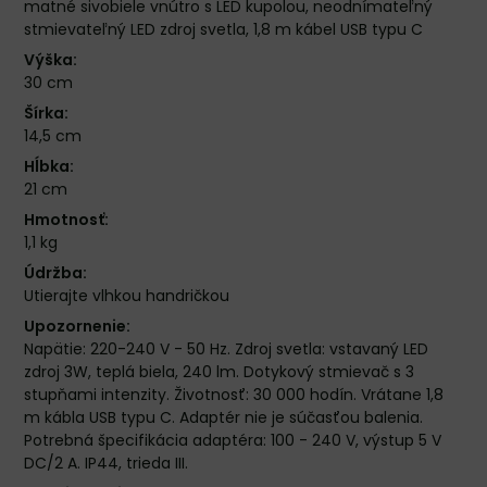
matné sivobiele vnútro s LED kupolou, neodnímateľný
stmievateľný LED zdroj svetla, 1,8 m kábel USB typu C
Výška:
30 cm
Šírka:
14,5 cm
Hĺbka:
21 cm
Hmotnosť:
1,1 kg
Údržba:
Utierajte vlhkou handričkou
Upozornenie:
Napätie: 220-240 V - 50 Hz. Zdroj svetla: vstavaný LED
zdroj 3W, teplá biela, 240 lm. Dotykový stmievač s 3
stupňami intenzity. Životnosť: 30 000 hodín. Vrátane 1,8
m kábla USB typu C. Adaptér nie je súčasťou balenia.
Potrebná špecifikácia adaptéra: 100 - 240 V, výstup 5 V
DC/2 A. IP44, trieda III.