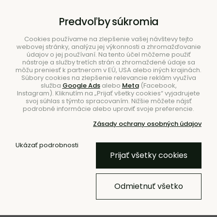
B2B
|
Showroom
|
Kontakty
Predvoľby súkromia
Cookies používame na zlepšenie vašej návštevy tejto
webovej stránky, analýzu jej výkonnosti a zhromažďovanie
údajov o jej používaní. Na tento účel môžeme použiť
nástroje a služby tretích strán a zhromaždené údaje sa
môžu preniesť k partnerom v EÚ, USA alebo iných krajinách.
Súbory cookies na zlepšenie relevancie reklám využíva
služba
Google Ads
alebo
Meta
(Facebook,
Hľadať
Instagram). Kliknutím na „Prijať všetky cookies“ vyjadrujete
svoj súhlas s týmto spracovaním. Nižšie môžete nájsť
podrobné informácie alebo upraviť svoje preferencie.
Zásady ochrany osobných údajov
Úvod
Svietidlá
Stolové
Ukázať podrobnosti
Prijať všetky cookies
- 20 %
Prenosná lampa Arum –
Odmietnuť všetko
Grass Green