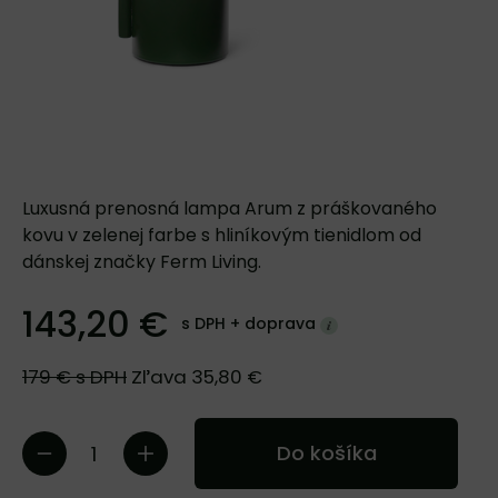
Luxusná prenosná lampa Arum z práškovaného
kovu v zelenej farbe s hliníkovým tienidlom od
dánskej značky Ferm Living.
143,20 €
s DPH +
doprava
179 €
s DPH
Zľava
35,80 €
Do košíka