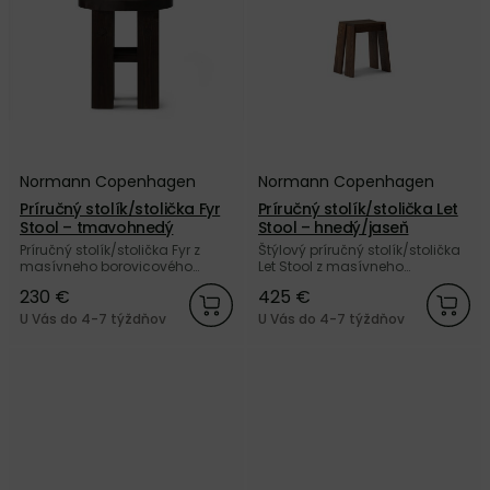
Normann Copenhagen
Normann Copenhagen
Príručný stolík/stolička Fyr
Príručný stolík/stolička Let
Stool – tmavohnedý
Stool – hnedý/jaseň
Príručný stolík/stolička Fyr z
Štýlový príručný stolík/stolička
masívneho borovicového
Let Stool z masívneho
dreva s tmavohnedým
jaseňového dreva s
230 €
425 €
moreným povrchom od
tmavohnedým moreným
dánskej značky Normann
povrchom od dánskej značky
U Vás do 4-7 týždňov
U Vás do 4-7 týždňov
Copenhagen.
Normann Copenhagen.