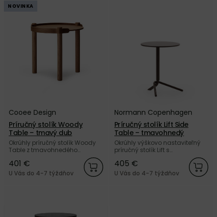
NOVINKA
Cooee Design
Normann Copenhagen
Príručný stolík Woody
Príručný stolík Lift Side
Table – tmavý dub
Table – tmavohnedý
Okrúhly príručný stolík Woody
Okrúhly výškovo nastaviteľný
Table z tmavohnedého
príručný stolík Lift s
dubového dreva od švédskej
tmavohnedou stolovou doskou
401 €
405 €
značky Cooee Design.
a elegantne zakrivenou
základňou od dánskej značky
U Vás do 4-7 týždňov
U Vás do 4-7 týždňov
Normann Copenhagen.