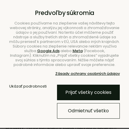
B2B
|
Showroom
|
Kontakty
Predvoľby súkromia
Cookies používame na zlepšenie vašej návštevy tejto
webovej stránky, analýzu jej výkonnosti a zhromažďovanie
údajov o jej používaní. Na tento účel môžeme použiť
nástroje a služby tretích strán a zhromaždené údaje sa
môžu preniesť k partnerom v EÚ, USA alebo iných krajinách.
Súbory cookies na zlepšenie relevancie reklám využíva
služba
Google Ads
alebo
Meta
(Facebook,
Hľadať
Instagram). Kliknutím na „Prijať všetky cookies“ vyjadrujete
svoj súhlas s týmto spracovaním. Nižšie môžete nájsť
podrobné informácie alebo upraviť svoje preferencie.
Zásady ochrany osobných údajov
Ukázať podrobnosti
Úvod
Nábytok
Stolíky
Príručné stolíky
Prijať všetky cookies
Príručné stolíky
Odmietnuť všetko
S príručným stolíkom získate nenahraditeľný doplnok do
vašej domácnosti, ktorý je nielen praktický, ale aj vizuálne
príťažlivý. Tento kompaktný kúsok nábytku je ideálnym