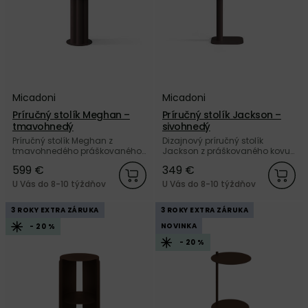
Micadoni
Micadoni
Príručný stolík Meghan –
Príručný stolík Jackson –
tmavohnedý
sivohnedý
Príručný stolík Meghan z
Dizajnový príručný stolík
tmavohnedého práškovaného
Jackson z práškovaného kovu
kovu, s okrúhlou stolovou
sivohnedej farby od značky
599 €
349 €
doskou a masívnou podnožou
Micadoni.
tvorenou vertikálnymi trubkami
U Vás do 8-10 týždňov
U Vás do 8-10 týždňov
od značky Micadoni.
3 ROKY EXTRA ZÁRUKA
3 ROKY EXTRA ZÁRUKA
NOVINKA
- 20 %
- 20 %