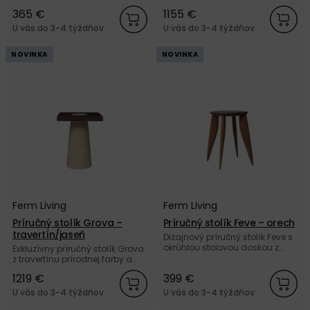
vláknami v hnedej farbe od
karbonizovaného jaseňového
365 €
1155 €
dánskej značky Ferm Living.
dreva od dánskej značky Ferm
Living.
U vás do 3-4 týždňov
U vás do 3-4 týždňov
NOVINKA
NOVINKA
Ferm Living
Ferm Living
Príručný stolík Grova –
Príručný stolík Feve – orech
travertín/jaseň
Dizajnový príručný stolík Feve s
okrúhlou stolovou doskou z
Exkluzívny príručný stolík Grova
masívneho orechového dreva
z travertínu prírodnej farby a
od dánskej značky Ferm Living.
karbonizovaného jaseňového
1219 €
399 €
dreva od dánskej značky Ferm
Living.
U vás do 3-4 týždňov
U vás do 3-4 týždňov