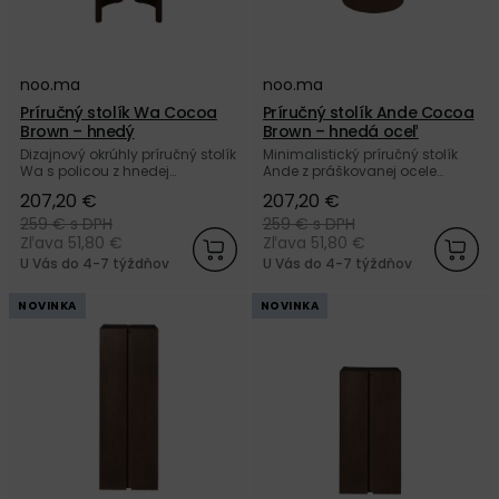
noo.ma
noo.ma
Príručný stolík Wa Cocoa
Príručný stolík Ande Cocoa
Brown – hnedý
Brown – hnedá oceľ
Dizajnový okrúhly príručný stolík
Minimalistický príručný stolík
Wa s policou z hnedej
Ande z práškovanej ocele
práškovanej ocele od značky
hnedej farby od značky
207,20 €
207,20 €
noo.ma. Nakúpte u nás a
noo.ma. Nakúpte u nás a
získajte 5 ročnú záruku.
získajte 5 ročnú záruku.
259 €
s DPH
259 €
s DPH
Zľava 51,80 €
Zľava 51,80 €
U Vás do 4-7 týždňov
U Vás do 4-7 týždňov
NOVINKA
NOVINKA