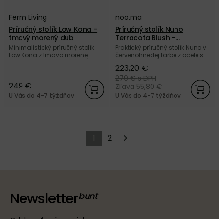
Ferm Living
noo.ma
Príručný stolík Low Kona –
Príručný stolík Nuno
tmavý morený dub
Terracota Blush –
červenohnedá oceľ
Minimalistický príručný stolík
Praktický príručný stolík Nuno v
Low Kona z tmavo morenej
červenohnedej farbe z ocele s
dubovej dyhy od dánskej
práškovou povrchovou
223,20 €
značky Ferm Living.
úpravou od značky noo.ma.
Nakúpte u nás a získajte 5
279 €
s DPH
249 €
ročnú záruku.
Zľava 55,80 €
U Vás do 4-7 týždňov
U Vás do 4-7 týždňov
1
2
Newsletter