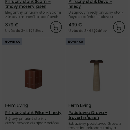
Príručný stolík Scarni –
Príručný stolík Deya –
tmavý morený jaseň
hnedý
Elegantný príručný stolík Scarni
Dizajnový hnedý príručný stolík
z tmavo moreného jaseňového
Deya s okrúhlou stolovou
dreva, s využitím aj ako nočný
doskou, z betónu vystuženého
379 €
499 €
stolík od dánskej značky Ferm
sklenými vláknami od dánskej
Living.
značky Ferm Living.
U vás do 3-4 týždňov
U vás do 3-4 týždňov
NOVINKA
NOVINKA
Ferm Living
Ferm Living
Príručný stolík Pillar – hnedý
Podstavec Grova –
travertín/jaseň
Štýlový príručný stolík v
dlaždicovom dizajne z betónu
Exkluzívny podstavec Grova z
vystuženého sklenými
travertínu prírodnej farby a