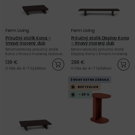
Ferm Living
Ferm Living
Príručný stolík Kona –
Príručný stolík Display Kona
tmavý morený dub
– tmavý morený dub
Minimalistický príručný stolík
Minimalistický príručný stolík
Kona z tmavo morenej dubovej
Display Kona z tmavo morenej
dyhy od dánskej značky Ferm
dubovej dyhy od dánskej
139 €
299 €
Living.
značky Ferm Living.
U Vás do 4-7 týždňov
U Vás do 4-7 týždňov
3 ROKY EXTRA ZÁRUKA
BESTSELLER
- 20 %