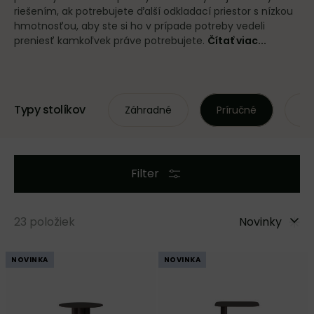
riešením, ak potrebujete ďalší odkladací priestor s nízkou
hmotnosťou, aby ste si ho v prípade potreby vedeli
preniesť kamkoľvek práve potrebujete.
Čítať viac...
Typy stolíkov
Záhradné
Príručné
De
Filter
23
položiek
Novinky
NOVINKA
NOVINKA