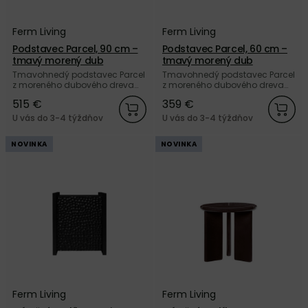
Ferm Living
Ferm Living
Podstavec Parcel, 90 cm –
Podstavec Parcel, 60 cm –
tmavý morený dub
tmavý morený dub
Tmavohnedý podstavec Parcel
Tmavohnedý podstavec Parcel
z moreného dubového dreva
z moreného dubového dreva
od dánskej značky Ferm Living.
od dánskej značky Ferm Living.
515 €
359 €
U vás do 3-4 týždňov
U vás do 3-4 týždňov
NOVINKA
NOVINKA
Ferm Living
Ferm Living