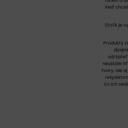
farieb a u
keď chcete
Stolík je
Produkty z
dizajn
udržateľ
neustále hľ
tvary, ale a
rešpektom 
čo ich ved