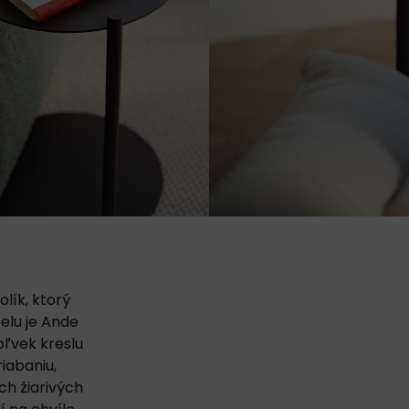
olík, ktorý
elu je Ande
ľvek kreslu
iabaniu,
ch žiarivých