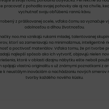
žívajte si svoju novú, pohodlnú obývačku. Perfektne sa hod
 pracovať z pohodlia svojej pohovky ale aj na chvíle, ke
vychutnať svoju obľúbenú rannú kávu.
 vyrobený z práškovanej ocele, vďaka čomu sa vyznačuje 
odolnosťou a dlhou životnosťou.
načky noo.ma vznikajú rukami mladej, talentovanej skupi
érov, ktorí sa zameriavajú na minimalizmus, inteligentné ri
nosť a poctivosť materiálov. Vďaka tomu, že pri tvorbe p
adajú najlepší spôsob ako ich vytvoriť, objavujú nielen nov
j riešenia, ktoré v oblasti dizajnu nábytku ešte neboli použ
spájajú vlastnú originalitu s už známymi poznatkami z ar
ie k neustálym inováciám a nachádzaniu nových smerov 
tvorby každého nového kúsku.