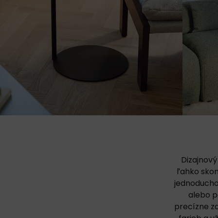
Dizajnový 
ľahko skom
jednoducho
alebo p
precízne za