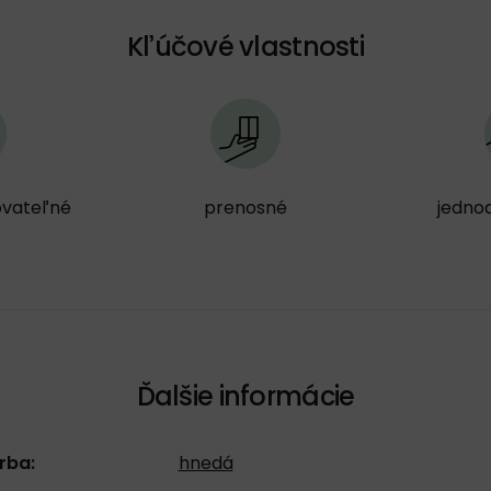
Kľúčové vlastnosti
ovateľné
prenosné
jedno
Ďalšie informácie
rba:
hnedá