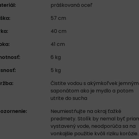
teriál:
práškovaná oceľ
ška:
57 cm
rka:
40 cm
bka:
41 cm
otnosť:
6 kg
snosť:
5 kg
ržba:
Čistite vodou s akýmkoľvek jemným
saponátom ako je mydlo a potom
utrite do sucha
ozornenie:
Neumiestňujte na okraj ťažké
predmety. Stolík by nemal byť pria
vystavený vode, neodporúča sa na
vonkajšie použitie kvôli riziku korózie.