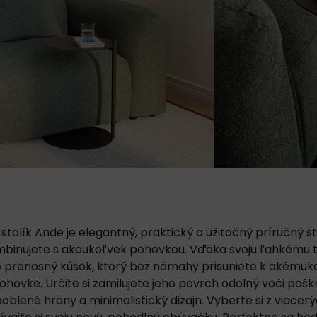
stolík Ande je elegantný, praktický a užitočný príručný st
binujete s akoukoľvek pohovkou. Vďaka svoju ľahkému t
 prenosný kúsok, ktorý bez námahy prisuniete k akémuko
ohovke. Určite si zamilujete jeho povrch odolný voči poškr
oblené hrany a minimalistický dizajn. Vyberte si z viacerý