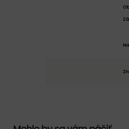
Ob
Zá
Na
Zn
Mohlo by sa vám páčiť