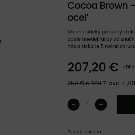
Cocoa Brown 
oceľ
Minimalistický príručný stol
ocele hnedej farby od znač
nás a získajte 5 ročnú záruku
207,20 €
s DPH
259 €
s DPH
Zľava
51,8
Značka:
noo.ma