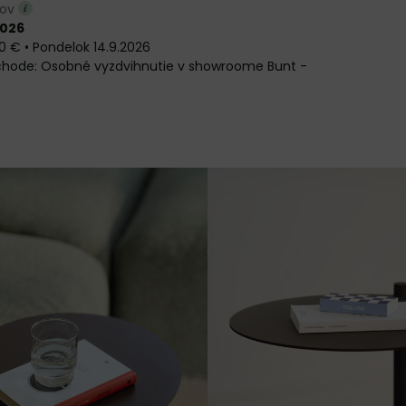
ňov
2026
0 €
•
Pondelok
14.9.2026
Osobné vyzdvihnutie v showroome Bunt -