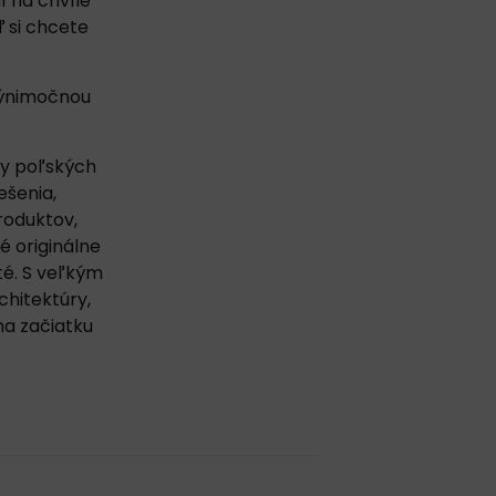
í na chvíle
ď si chcete
výnimočnou
ny poľských
ešenia,
roduktov,
é originálne
ité. S veľkým
chitektúry,
na začiatku