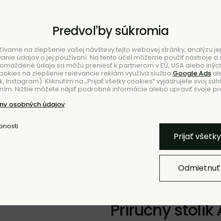
Predvoľby súkromia
ívame na zlepšenie vašej návštevy tejto webovej stránky, analýzu jej
ie údajov o jej používaní. Na tento účel môžeme použiť nástroje a s
romaždené údaje sa môžu preniesť k partnerom v EÚ, USA alebo iných
ookies na zlepšenie relevancie reklám využíva služba
Google Ads
al
 Instagram). Kliknutím na „Prijať všetky cookies“ vyjadrujete svoj súh
ím. Nižšie môžete nájsť podrobné informácie alebo upraviť svoje pr
NIE
ny osobných údajov
bnosti
Pridať k O
Prijať všetk
Odmietnuť
3 ROKY EXTRA ZÁRUKA
NOV
Príručný stolík