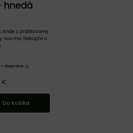
– hnedá
ík Ande z práškovanej
ky noo.ma. Nakúpte u
.
 +
doprava
0 €
Do košíka