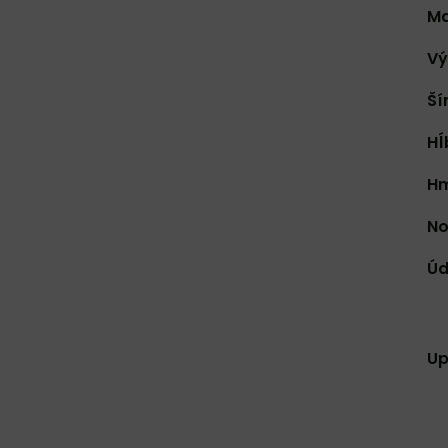
Ma
Vý
Ší
Hĺ
Hm
No
Úd
Up