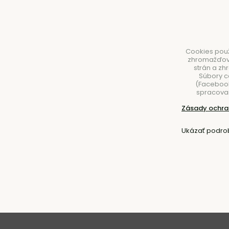
Cookies použ
zhromažďovan
strán a zh
Súbory c
(Facebook,
spracovan
NÁBYTOK
SVIETIDLÁ
DOPLNKY
STOLOVA
Zásady ochra
Úvod
Nábytok
Stolíky
Príručné stolíky
Ukázať podro