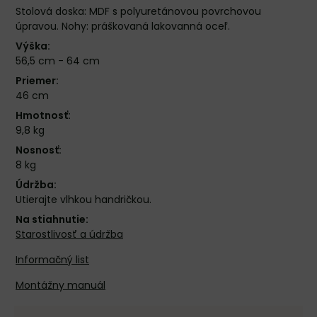
Stolová doska: MDF s polyuretánovou povrchovou
úpravou. Nohy: práškovaná lakovanná oceľ.
Výška:
56,5 cm - 64 cm
Priemer:
46 cm
Hmotnosť:
9,8 kg
Nosnosť:
8 kg
Údržba:
Utierajte vlhkou handričkou.
Na stiahnutie:
Starostlivosť a údržba
Informačný list
Montážny manuál