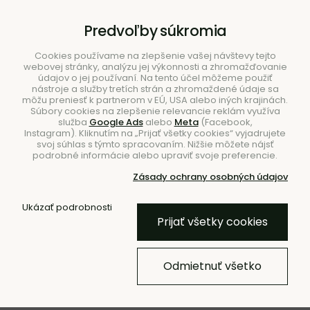
B2B
|
Showroom
|
Kontakty
Predvoľby súkromia
Cookies používame na zlepšenie vašej návštevy tejto
webovej stránky, analýzu jej výkonnosti a zhromažďovanie
údajov o jej používaní. Na tento účel môžeme použiť
nástroje a služby tretích strán a zhromaždené údaje sa
môžu preniesť k partnerom v EÚ, USA alebo iných krajinách.
Súbory cookies na zlepšenie relevancie reklám využíva
služba
Google Ads
alebo
Meta
(Facebook,
Hľadať
Instagram). Kliknutím na „Prijať všetky cookies“ vyjadrujete
svoj súhlas s týmto spracovaním. Nižšie môžete nájsť
podrobné informácie alebo upraviť svoje preferencie.
Zásady ochrany osobných údajov
Úvod
Nábytok
Stolíky
Príručné stolíky
Ukázať podrobnosti
Prijať všetky cookies
Príručný stolík Lift Side Table –
tmavohnedý
Odmietnuť všetko