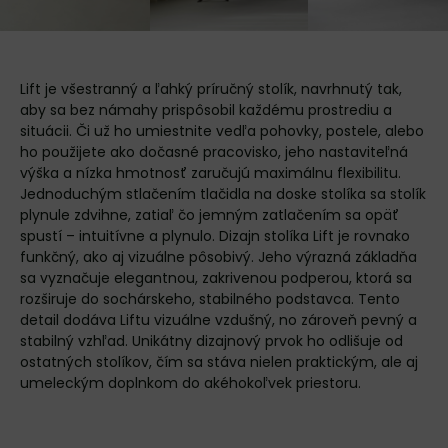
Lift je všestranný a ľahký príručný stolík, navrhnutý tak,
aby sa bez námahy prispôsobil každému prostrediu a
situácii. Či už ho umiestnite vedľa pohovky, postele, alebo
ho použijete ako dočasné pracovisko, jeho nastaviteľná
výška a nízka hmotnosť zaručujú maximálnu flexibilitu.
Jednoduchým stlačením tlačidla na doske stolíka sa stolík
plynule zdvihne, zatiaľ čo jemným zatlačením sa opäť
spustí – intuitívne a plynulo. Dizajn stolíka Lift je rovnako
funkčný, ako aj vizuálne pôsobivý. Jeho výrazná základňa
sa vyznačuje elegantnou, zakrivenou podperou, ktorá sa
rozširuje do sochárskeho, stabilného podstavca. Tento
detail dodáva Liftu vizuálne vzdušný, no zároveň pevný a
stabilný vzhľad. Unikátny dizajnový prvok ho odlišuje od
ostatných stolíkov, čím sa stáva nielen praktickým, ale aj
umeleckým doplnkom do akéhokoľvek priestoru.