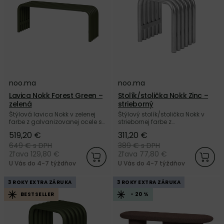
noo.ma
noo.ma
Lavica Nokk Forest Green –
Stolík/stolička Nokk Zinc –
zelená
strieborný
Štýlová lavica Nokk v zelenej
Štýlový stolík/stolička Nokk v
farbe z galvanizovanej ocele s
striebornej farbe z
práškovou povrchovou
galvanizovanej ocele od
519,20 €
311,20 €
úpravou od značky noo.ma.
značky noo.ma. Nakúpte u nás
Nakúpte u nás a získajte 5
a získajte 5 ročnú záruku.
649 €
s DPH
389 €
s DPH
ročnú záruku.
Zľava 129,80 €
Zľava 77,80 €
U Vás do 4-7 týždňov
U Vás do 4-7 týždňov
3 ROKY EXTRA ZÁRUKA
3 ROKY EXTRA ZÁRUKA
BESTSELLER
- 20 %