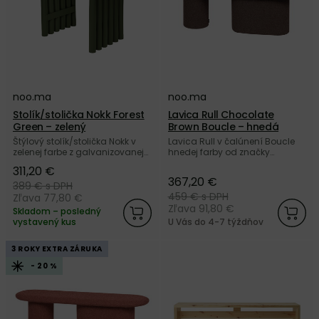
noo.ma
noo.ma
Stolík/stolička Nokk Forest
Lavica Rull Chocolate
Green – zelený
Brown Boucle – hnedá
Štýlový stolík/stolička Nokk v
Lavica Rull v čalúnení Boucle
zelenej farbe z galvanizovanej
hnedej farby od značky
ocele s práškovou povrchovou
noo.ma. Nakúpte u nás a
311,20 €
úpravou od značky noo.ma.
získajte 5 ročnú záruku.
367,20 €
Nakúpte u nás a získajte 5
389 €
s DPH
ročnú záruku.
459 €
s DPH
Zľava 77,80 €
Zľava 91,80 €
Skladom – posledný
vystavený kus
U Vás do 4-7 týždňov
3 ROKY EXTRA ZÁRUKA
- 20 %