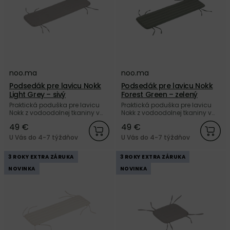
noo.ma
noo.ma
Podsedák pre lavicu Nokk
Podsedák pre lavicu Nokk
Light Grey – sivý
Forest Green – zelený
Praktická poduška pre lavicu
Praktická poduška pre lavicu
Nokk z vodoodolnej tkaniny v
Nokk z vodoodolnej tkaniny v
sivej farbe od značky noo.ma.
zelenej farbe od značky
49 €
49 €
Nakúpte u nás a získajte 5
noo.ma. Nakúpte u nás a
ročnú záruku.
získajte 5 ročnú záruku.
U Vás do 4-7 týždňov
U Vás do 4-7 týždňov
3 ROKY EXTRA ZÁRUKA
3 ROKY EXTRA ZÁRUKA
NOVINKA
NOVINKA