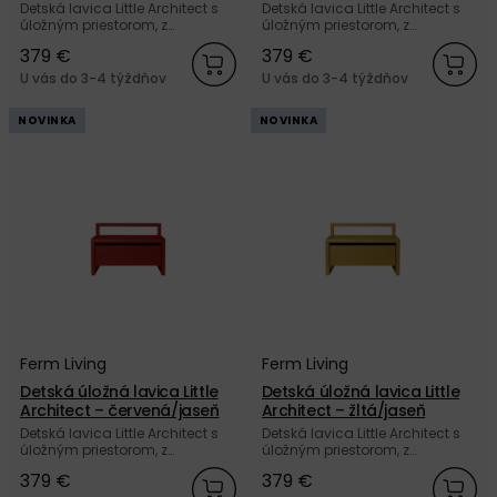
kašmírová/jaseň
tmavomodrá/jaseň
Detská lavica Little Architect s
Detská lavica Little Architect s
úložným priestorom, z
úložným priestorom, z
jaseňového dreva kašmírovej
jaseňového dreva
379 €
379 €
farby od dánskej značky Ferm
tmavomodrej farby od dánskej
Living.
značky Ferm Living.
U vás do 3-4 týždňov
U vás do 3-4 týždňov
NOVINKA
NOVINKA
Ferm Living
Ferm Living
Detská úložná lavica Little
Detská úložná lavica Little
Architect – červená/jaseň
Architect – žltá/jaseň
Detská lavica Little Architect s
Detská lavica Little Architect s
úložným priestorom, z
úložným priestorom, z
jaseňového dreva sýtej
jaseňového dreva žltej farby od
379 €
379 €
červenej farby od dánskej
dánskej značky Ferm Living.