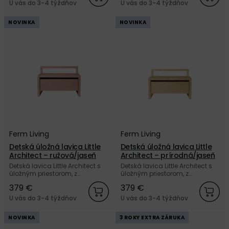
značky Ferm Living.
U vás do 3-4 týždňov
U vás do 3-4 týždňov
NOVINKA
NOVINKA
Ferm Living
Ferm Living
Detská úložná lavica Little
Detská úložná lavica Little
Architect – ružová/jaseň
Architect – prírodná/jaseň
Detská lavica Little Architect s
Detská lavica Little Architect s
úložným priestorom, z
úložným priestorom, z
jaseňového dreva svetlej
jaseňového dreva prírodnej
379 €
379 €
ružovej farby od dánskej
farby od dánskej značky Ferm
značky Ferm Living.
Living.
U vás do 3-4 týždňov
U vás do 3-4 týždňov
NOVINKA
3 ROKY EXTRA ZÁRUKA