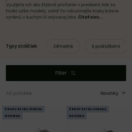
Využijete ich ako štýlové privítanie v predsieni, kde sa
hodia užšie modely, zatiaľ čo robustnejšie kúsky krásne
vyniknú v kuchyni či obývacej izbe.
Čítať viac...
Typy stoličiek
Záhradné
S podrúčkami
Filter
43
položiek
Novinky
3 ROKY EXTRA ZÁRUKA
3 ROKY EXTRA ZÁRUKA
NOVINKA
NOVINKA