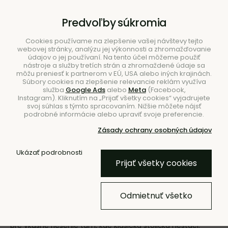
B2B
|
Showroom
|
Kontakty
Predvoľby súkromia
Cookies používame na zlepšenie vašej návštevy tejto
webovej stránky, analýzu jej výkonnosti a zhromažďovanie
údajov o jej používaní. Na tento účel môžeme použiť
nástroje a služby tretích strán a zhromaždené údaje sa
môžu preniesť k partnerom v EÚ, USA alebo iných krajinách.
Súbory cookies na zlepšenie relevancie reklám využíva
služba
Google Ads
alebo
Meta
(Facebook,
Hľadať
Instagram). Kliknutím na „Prijať všetky cookies“ vyjadrujete
svoj súhlas s týmto spracovaním. Nižšie môžete nájsť
podrobné informácie alebo upraviť svoje preferencie.
Zásady ochrany osobných údajov
Ukázať podrobnosti
Úvod
Nábytok
Stoličky
Lavice
Prijať všetky cookies
Lavice
Odmietnuť všetko
Predstavujeme vám praktickú alternatívu k tradičnému
sedeniu v podobe dizajnových lavíc, ktoré sú ako stvorené
pre vkusné riešenie tam, kde klasická stolička nestačí.