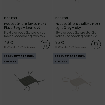
noo.ma
noo.ma
Podsedák pre lavicu Nokk
Podsedák pre stoličku Nokk
Piaza Beige – krémový
Light Grey – sivý
Praktická poduška pre lavicu
Štýlová poduška pre stoličku
Nokk z vodoodolnej tkaniny v
Nokk z vodoodolnej tkaniny v
krémovej farbe od značky
sivej farbe od značky noo.ma.
49 €
35 €
noo.ma. Nakúpte u nás a
Nakúpte u nás a získajte 5
získajte 5 ročnú záruku.
ročnú záruku.
U Vás do 4-7 týždňov
U Vás do 4-7 týždňov
3 ROKY EXTRA ZÁRUKA
3 ROKY EXTRA ZÁRUKA
NOVINKA
NOVINKA