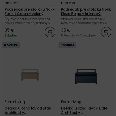
noo.ma
noo.ma
Podsedák pre stoličku Nokk
Podsedák pre stoličku Nokk
Forest Green – zelený
Piaza Beige – krémový
Štýlová poduška pre stoličku
Štýlová poduška pre stoličku
Nokk z vodoodolnej tkaniny v
Nokk z vodoodolnej tkaniny v
zelenej farbe od značky
krémovej farbe od značky
35 €
35 €
noo.ma. Nakúpte u nás a
noo.ma. Nakúpte u nás a
získajte 5 ročnú záruku.
získajte 5 ročnú záruku.
Skladom
U Vás do 4-7 týždňov
NOVINKA
NOVINKA
Ferm Living
Ferm Living
Detská úložná lavica Little
Detská úložná lavica Little
Architect –
Architect –