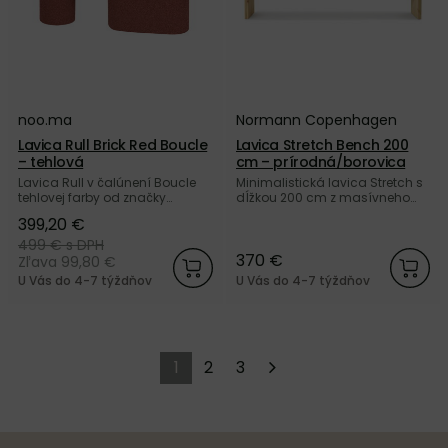
noo.ma
Normann Copenhagen
Lavica Rull Brick Red Boucle
Lavica Stretch Bench 200
– tehlová
cm – prírodná/borovica
Lavica Rull v čalúnení Boucle
Minimalistická lavica Stretch s
tehlovej farby od značky
dĺžkou 200 cm z masívneho
noo.ma. Nakúpte u nás a
borovicového dreva prírodnej
399,20 €
získajte 5 ročnú záruku.
farby od dánskej značky
Normann Copenhagen.
499 €
s DPH
370 €
Zľava 99,80 €
U Vás do 4-7 týždňov
U Vás do 4-7 týždňov
1
2
3