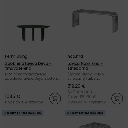
Ferm Living
noo.ma
Zaoblená lavica Deya –
Lavica Nokk Zinc –
tmavozelená
strieborná
Dizajnová tmavozelená
Štýlová lavica Nokk v
zaoblená lavica Deya z betónu
striebornej farbe z
vystuženého sklenými
galvanizovanej ocele od
519,20 €
vláknami od dánskej značky
značky noo.ma. Nakúpte u nás
Ferm Living.
a získajte 5 ročnú záruku.
649 €
s DPH
1085 €
Zľava 129,80 €
U vás do 3-4 týždňov
U Vás do 4-7 týždňov
3 ROKY EXTRA ZÁRUKA
3 ROKY EXTRA ZÁRUKA