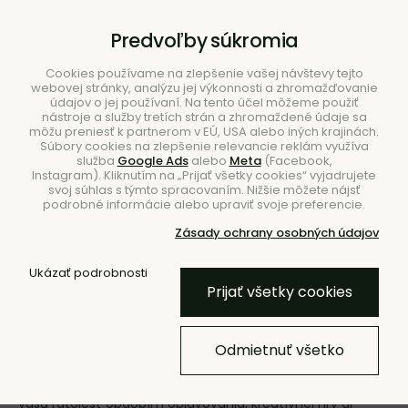
B2B
|
Showroom
|
Kontakty
Predvoľby súkromia
Cookies používame na zlepšenie vašej návštevy tejto
webovej stránky, analýzu jej výkonnosti a zhromažďovanie
údajov o jej používaní. Na tento účel môžeme použiť
nástroje a služby tretích strán a zhromaždené údaje sa
môžu preniesť k partnerom v EÚ, USA alebo iných krajinách.
Súbory cookies na zlepšenie relevancie reklám využíva
služba
Google Ads
alebo
Meta
(Facebook,
Hľadať
Instagram). Kliknutím na „Prijať všetky cookies“ vyjadrujete
svoj súhlas s týmto spracovaním. Nižšie môžete nájsť
podrobné informácie alebo upraviť svoje preferencie.
Zásady ochrany osobných údajov
Ukázať podrobnosti
Úvod
Nábytok
Stoličky
Detské stoličky
Prijať všetky cookies
Detské stoličky
Odmietnuť všetko
Detská stolička nie je len zmenšenou verziou nábytku pre
dospelých, ale dôležitým spoločníkom, ktorý sprevádza
vašu ratolesť obdobím objavovania, kreatívnej hry aj