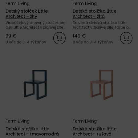
Ferm Living
Ferm Living
Detský stolček Little
Detská stolička Little
Architect – žltý
Architect – žltá
Viacúčelový drevený stolček pre
Drevená detská stolička Little
deti Little Architect v žiarivej žltej
Architect v žiarivej žltej farbe od
farbe od dánskej značky Ferm
dánskej značky Ferm Living.
99 €
149 €
Living.
U vás do 3-4 týždňov
U vás do 3-4 týždňov
Ferm Living
Ferm Living
Detská stolička Little
Detská stolička Little
Architect – tmavomodrá
Architect – ružová