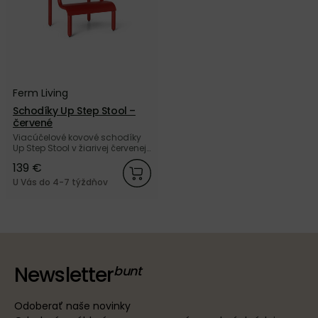
Ferm Living
Schodíky Up Step Stool –
červené
Viacúčelové kovové schodíky
Up Step Stool v žiarivej červenej
farbe od dánskej značky Ferm
139 €
Living.
U Vás do 4-7 týždňov
Newsletter
Odoberať naše novinky