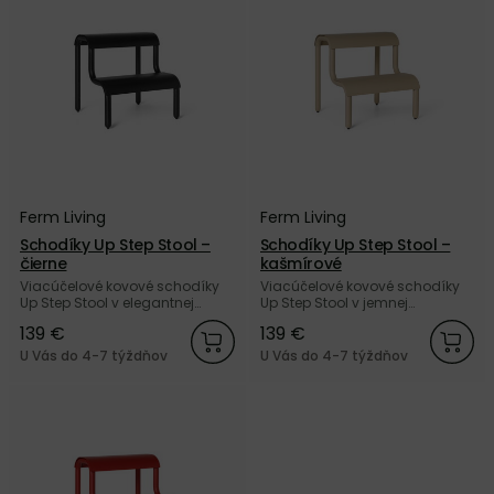
Ferm Living
Ferm Living
Schodíky Up Step Stool –
Schodíky Up Step Stool –
čierne
kašmírové
Viacúčelové kovové schodíky
Viacúčelové kovové schodíky
Up Step Stool v elegantnej
Up Step Stool v jemnej
čiernej farbe od dánskej značky
kašmírovej farbe od dánskej
139 €
139 €
Ferm Living.
značky Ferm Living.
U Vás do 4-7 týždňov
U Vás do 4-7 týždňov