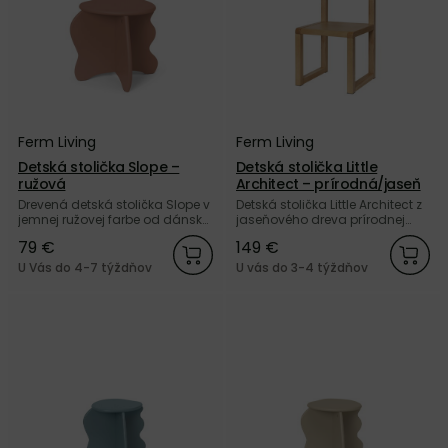
Ferm Living
Ferm Living
Detská stolička Slope –
Detská stolička Little
ružová
Architect – prírodná/jaseň
Drevená detská stolička Slope v
Detská stolička Little Architect z
jemnej ružovej farbe od dánskej
jaseňového dreva prírodnej
značky Ferm Living.
farby od dánskej značky Ferm
79 €
149 €
Living.
U Vás do 4-7 týždňov
U vás do 3-4 týždňov