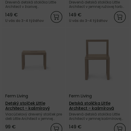
Drevená detská stolička Little
Drevená detská stolička Little
Architect v žiarivej
Architect v jemnej ružovej farbe
tmavomodrej farbe od dánskej
od dánskej značky Ferm Living.
149 €
149 €
značky Ferm Living.
U vás do 3-4 týždňov
U vás do 3-4 týždňov
Ferm Living
Ferm Living
Detský stolček Little
Detská stolička Little
Architect – kašmírový
Architect – kašmírová
Viacúčelový drevený stolček pre
Drevená detská stolička Little
deti Little Architect v jemnej
Architect v jemnej kašmírovej
kašmírovej farbe od dánskej
farbe od dánskej značky Ferm
99 €
149 €
značky Ferm Living.
Living.