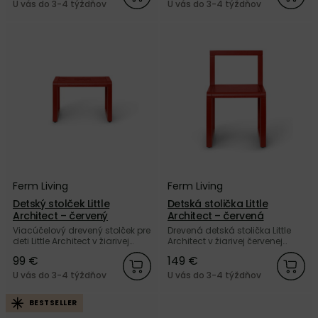
U vás do 3-4 týždňov
U vás do 3-4 týždňov
Ferm Living
Ferm Living
Detský stolček Little
Detská stolička Little
Architect – červený
Architect – červená
Viacúčelový drevený stolček pre
Drevená detská stolička Little
deti Little Architect v žiarivej
Architect v žiarivej červenej
červenej farbe od dánskej
farbe od dánskej značky Ferm
99 €
149 €
značky Ferm Living.
Living.
U vás do 3-4 týždňov
U vás do 3-4 týždňov
BESTSELLER