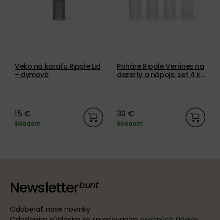
Veko na karafu Ripple Lid
Poháre Ripple Verrines na
– dymové
dezerty a nápoje, set 4 ks
– číre
15 €
39 €
Skladom
Skladom
Newsletter
Odoberať naše novinky
Odoslaním súhlasím so spracovaním
osobných údajov
.