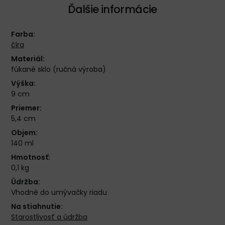
Ďalšie informácie
Farba:
číra
Materiál:
fúkané sklo (ručná výroba)
Výška:
9 cm
Priemer:
5,4 cm
Objem:
140 ml
Hmotnosť:
0,1 kg
Údržba:
Vhodné do umývačky riadu
Na stiahnutie:
Starostlivosť a údržba