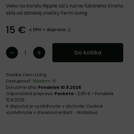
Veko na karafu Ripple Lid z ručne fúkaného číreho
skla od dánskej značky Ferm Living.
15 €
s DPH +
doprava
Do košíka
Značka:
Ferm Living
Dostupnosť:
Skladom
Doručíme dňa:
Pondelok 10.8.2026
Packeta
•
2,90 €
•
Pondelok
10.8.2026
Osobné
vyzdvihnutie v showroome Bunt - Bratislava