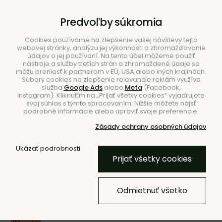
B2B
|
Showroom
|
Kontakty
Predvoľby súkromia
Cookies používame na zlepšenie vašej návštevy tejto
webovej stránky, analýzu jej výkonnosti a zhromažďovanie
údajov o jej používaní. Na tento účel môžeme použiť
nástroje a služby tretích strán a zhromaždené údaje sa
môžu preniesť k partnerom v EÚ, USA alebo iných krajinách.
Súbory cookies na zlepšenie relevancie reklám využíva
služba
Google Ads
alebo
Meta
(Facebook,
Hľadať
Instagram). Kliknutím na „Prijať všetky cookies“ vyjadrujete
svoj súhlas s týmto spracovaním. Nižšie môžete nájsť
podrobné informácie alebo upraviť svoje preferencie.
Zásady ochrany osobných údajov
Úvod
Stolovanie
Karafy
Ukázať podrobnosti
Prijať všetky cookies
Veko na karafu Ripple Lid –
číre
Odmietnuť všetko