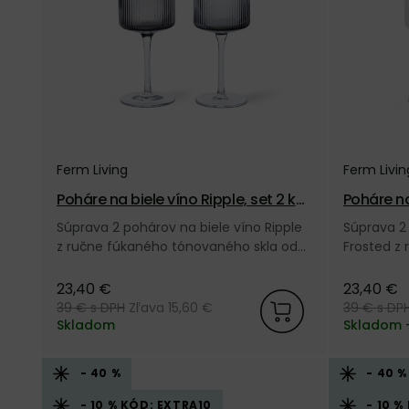
Ferm Living
Ferm Livin
Poháre na biele víno Ripple, set 2 ks
Poháre na
– dymové
set 2 ks 
Súprava 2 pohárov na biele víno Ripple
Súprava 2 
z ručne fúkaného tónovaného skla od
Frosted z
dánskej značky Ferm Living.
od dánskej
23,40 €
23,40 €
39 €
s DPH
Zľava 15,60 €
39 €
s DP
Skladom
Skladom 
- 40 %
- 40 %
- 10 % KÓD: EXTRA10
- 10 %