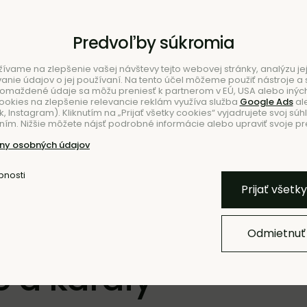
Predvoľby súkromia
ívame na zlepšenie vašej návštevy tejto webovej stránky, analýzu jej
ie údajov o jej používaní. Na tento účel môžeme použiť nástroje a s
romaždené údaje sa môžu preniesť k partnerom v EÚ, USA alebo iných
ookies na zlepšenie relevancie reklám využíva služba
Google Ads
al
 Instagram). Kliknutím na „Prijať všetky cookies“ vyjadrujete svoj súh
ím. Nižšie môžete nájsť podrobné informácie alebo upraviť svoje pr
NIE
NO
ny osobných údajov
bnosti
Prijať všetk
Odmietnuť
 a karafy