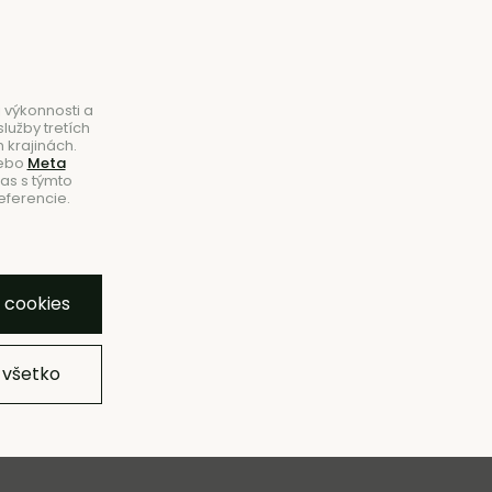
B2B
|
Showroom
|
Kontakty
Hľadať
Košík
0
 výkonnosti a
lužby tretích
 krajinách.
ebo
Meta
las s týmto
eferencie.
VINKY
VÝPREDAJ
ZNAČKY
SHOWROOM
y cookies
 všetko