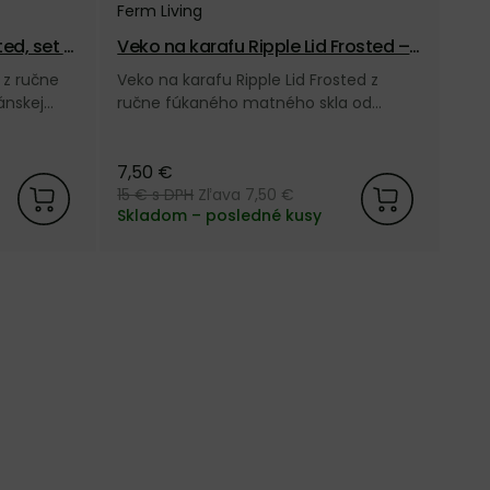
Ferm Living
ed, set –
Veko na karafu Ripple Lid Frosted –
matné
 z ručne
Veko na karafu Ripple Lid Frosted z
ánskej
ručne fúkaného matného skla od
dánskej značky Ferm Living.
7,50 €
15 €
s DPH
Zľava 7,50 €
Skladom – posledné kusy