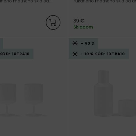
aného matného skla od
fúkaného matného skla od d
ačky Ferm Living.
značky Ferm Living.
39 €
Skladom
- 40 %
 KÓD: EXTRA10
- 10 % KÓD: EXTRA10