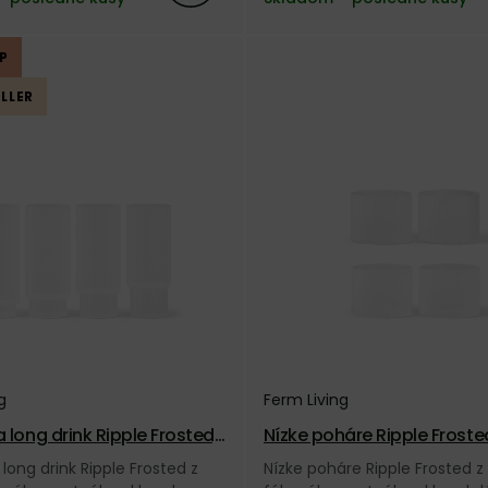
IP
LLER
g
Ferm Living
 long drink Ripple Frosted,
Nízke poháre Ripple Frosted
– matné
s – matné
long drink Ripple Frosted z
Nízke poháre Ripple Frosted z