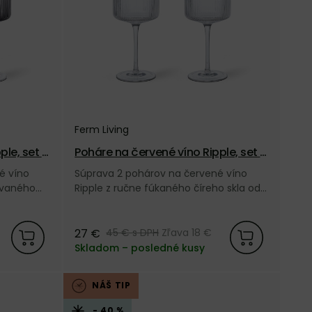
Ferm Living
ple, set 2
Poháre na červené víno Ripple, set 2
ks – číre
é víno
Súprava 2 pohárov na červené víno
ovaného
Ripple z ručne fúkaného číreho skla od
iving.
dánskej značky Ferm Living.
27 €
45 €
s DPH
Zľava 18 €
Skladom – posledné kusy
NÁŠ TIP
- 40 %