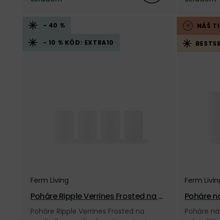
- 40 %
NÁŠ T
- 10 % KÓD: EXTRA10
BESTSE
Ferm Living
Ferm Livin
Poháre Ripple Verrines Frosted na d
Poháre na
ezerty a nápoje, set 4 ks – matné
set 4 ks 
Poháre Ripple Verrines Frosted na
Poháre na 