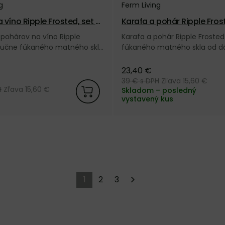
g
Ferm Living
 víno Ripple Frosted, set 2
Karafa a pohár Ripple Frost
né
matný
 pohárov na víno Ripple
Karafa a pohár Ripple Frosted
 ručne fúkaného matného skla
fúkaného matného skla od d
 značky Ferm Living.
značky Ferm Living.
23,40 €
39 €
s DPH
Zľava 15,60 €
H
Zľava 15,60 €
Skladom – posledný
vystavený kus
1
2
3