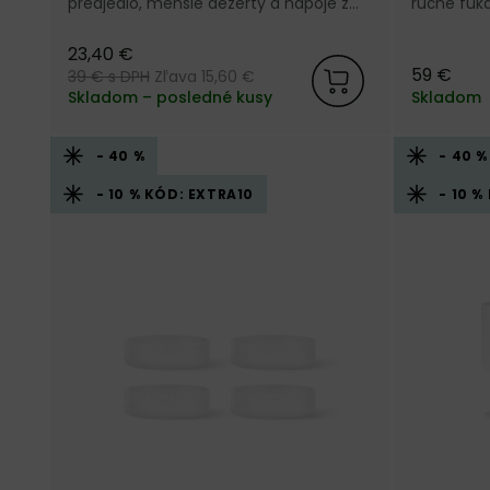
predjedlo, menšie dezerty a nápoje z
ručne fúk
ručne fúkaného matného skla od
dánskej zn
dánskej značky Ferm Living.
23,40 €
59 €
39 €
s DPH
Zľava 15,60 €
Skladom – posledné kusy
Skladom
- 40 %
- 40 %
- 10 % KÓD: EXTRA10
- 10 %