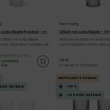
g
Ferm Living
 vodu Ripple Frosted – mat
Džbán na vodu Ripple 
 džbán na vodu Ripple
Nadčasový džbán na vodu Rip
 ručne fúkaného matného skla
ručne fúkaného číreho skla o
 značky Ferm Living.
značky Ferm Living.
 €
s DPH
Zľava 18 €
45 €
– posledný
 kus
U vás do 3-4 týždňov
NAPOSLEDY V PONUKE
- 40 %
 KÓD: EXTRA10
- 10 % KÓD: EXTRA10