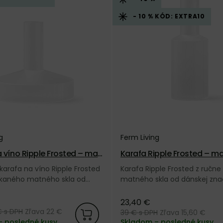
- 10 % KÓD: EXTRA10
g
Ferm Living
víno Ripple Frosted – mat
Karafa Ripple Frosted – m
karafa na víno Ripple Frosted
Karafa Ripple Frosted z ručn
úkaného matného skla od
matného skla od dánskej zna
ačky Ferm Living.
Living.
23,40 €
€
s DPH
Zľava 22 €
39 €
s DPH
Zľava 15,60 €
– posledné kusy
Skladom – posledné kusy