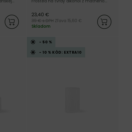
ánskej
Frosted na tvrdý alkohol z matného
vrúbkovaného skla od dánskej značky
Ferm Living.
23,40 €
39 €
s DPH
Zľava 15,60 €
Skladom
- 50 %
- 10 % KÓD: EXTRA10