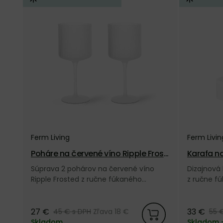
Ferm Living
Ferm Livin
Poháre na červené víno Ripple Frost
Karafa na 
ed, set 2 ks – matné
ná
Súprava 2 pohárov na červené víno
Dizajnová 
Ripple Frosted z ručne fúkaného
z ručne f
matného skla od dánskej značky Ferm
dánskej zn
Living.
27 €
33 €
45 €
s DPH
Zľava 18 €
55 
Skladom
Skladom 