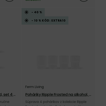
- 40 %
- 10 % KÓD: EXTRA10
Ferm Living
, set 4 k
Poháriky Ripple Frosted na alkohol, s
et 4 ks – matné
 ručne
Súprava 4 pohárikov z kolekcie Ripple