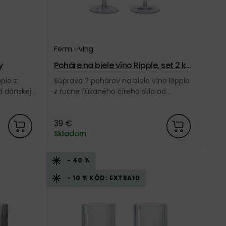
Ferm Living
– číry
Poháre na biele víno Ripple, set 2 ks
– číre
ple z
Súprava 2 pohárov na biele víno Ripple
d dánskej
z ručne fúkaného číreho skla od
dánskej značky Ferm Living.
39 €
Skladom
- 40 %
- 10 % KÓD: EXTRA10