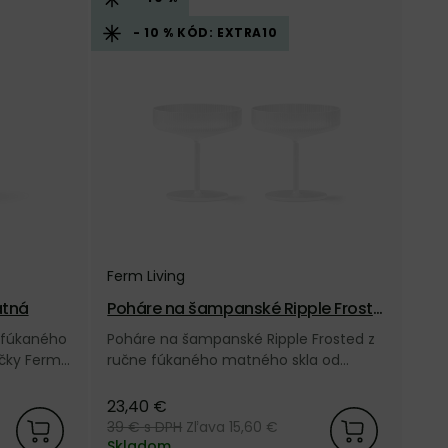
- 10 % KÓD: EXTRA10
Ferm Living
atná
Poháre na šampanské Ripple Froste
d, set 2 ks – matné
e fúkaného
Poháre na šampanské Ripple Frosted z
čky Ferm
ručne fúkaného matného skla od
dánskej značky Ferm Living.
23,40 €
39 €
s DPH
Zľava 15,60 €
Skladom