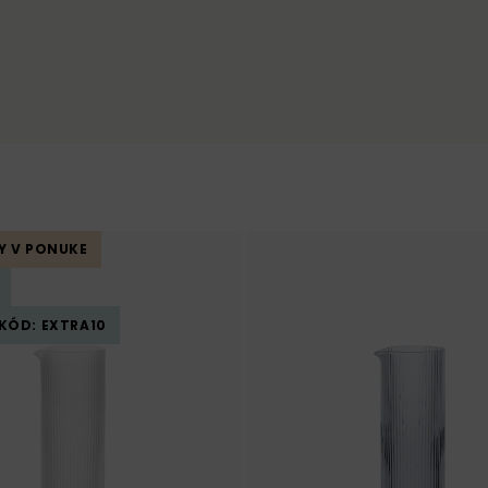
Y V PONUKE
 KÓD: EXTRA10