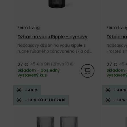
Ferm Living
Ferm Livin
Džbán na vodu Ripple – dymový
Džbán na
ný
Nadčasový džbán na vodu Ripple z
Nadčasový
ručne fúkaného tónovaného skla od
Frosted z
dánskej značky Ferm Living.
od dánskej
27 €
27 €
45 €
s DPH
Zľava 18 €
45
Skladom – posledný
Skladom 
vystavený kus
vystavený
- 40 %
- 40 %
- 10 % KÓD: EXTRA10
- 10 %