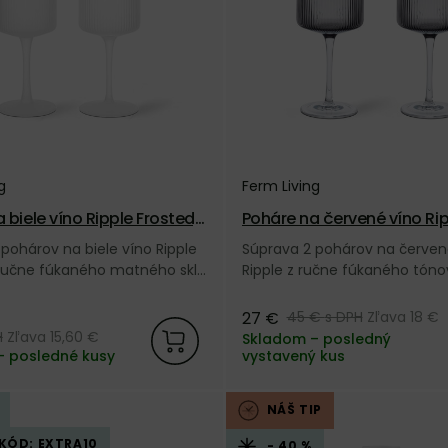
g
Ferm Living
 biele víno Ripple Frosted,
Poháre na červené víno Rip
– matné
ks – dymové
pohárov na biele víno Ripple
Súprava 2 pohárov na červen
 ručne fúkaného matného skla
Ripple z ručne fúkaného tón
 značky Ferm Living.
skla od dánskej značky Ferm L
27 €
45 €
s DPH
Zľava 18 €
H
Zľava 15,60 €
Skladom – posledný
– posledné kusy
vystavený kus
NÁŠ TIP
 KÓD: EXTRA10
- 40 %