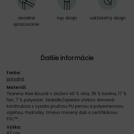
detailné
top dizajn
udržateľný dizajn
spracovanie
Ďalšie informácie
Farba:
prírodná
Materiál:
Tkanina: Raw Bouclé v zložení 40 % vlna, 36 % bavlna, 17 %
ľan, 7 % polyester. Sedadlo/opierka chrbta: drevená
konštrukcia s vysoko pružnou PU penou a polyesterovou
výplňou. Podrúčky: tmavo morený dub s certifikáciou
FSC™.
Výška:
87 cm