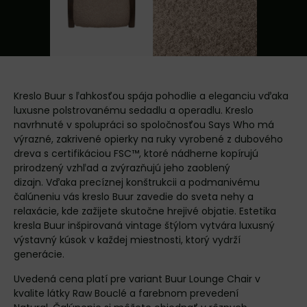
Kreslo Buur s ľahkosťou spája pohodlie a eleganciu vďaka
luxusne polstrovanému sedadlu a operadlu. Kreslo
navrhnuté v spolupráci so spoločnosťou Says Who má
výrazné, zakrivené opierky na ruky vyrobené z dubového
dreva s certifikáciou FSC™, ktoré nádherne kopírujú
prirodzený vzhľad a zvýrazňujú jeho zaoblený
dizajn. Vďaka precíznej konštrukcii a podmanivému
čalúneniu vás kreslo Buur zavedie do sveta nehy a
relaxácie, kde zažijete skutočne hrejivé objatie. Estetika
kresla Buur inšpirovaná vintage štýlom vytvára luxusný
výstavný kúsok v každej miestnosti, ktorý vydrží
generácie.
Uvedená cena platí pre variant Buur Lounge Chair v
kvalite látky Raw Bouclé a farebnom prevedení