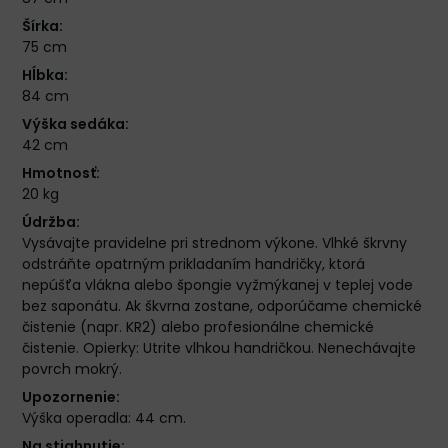
Šírka:
75 cm
Hĺbka:
84 cm
Výška sedáka:
42 cm
Hmotnosť:
20 kg
Údržba:
Vysávajte pravidelne pri strednom výkone. Vlhké škrvny
odstráňte opatrným prikladaním handričky, ktorá
nepúšťa vlákna alebo špongie vyžmýkanej v teplej vode
bez saponátu. Ak škvrna zostane, odporúčame chemické
čistenie (napr. KR2) alebo profesionálne chemické
čistenie. Opierky: Utrite vlhkou handričkou. Nenechávajte
povrch mokrý.
Upozornenie:
Výška operadla: 44 cm.
Na stiahnutie: