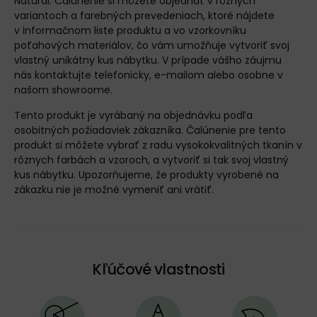
Natural. Čalúnenie si môžete objednať v rôznych
variantoch a farebných prevedeniach, ktoré nájdete
v
informačnom liste produktu
a vo
vzorkovníku
poťahových materiálov
, čo vám umožňuje vytvoriť svoj
vlastný unikátny kus nábytku. V prípade vášho záujmu
nás
kontaktujte
telefonicky, e-mailom alebo osobne v
našom showroome.
Tento produkt je vyrábaný na objednávku podľa
osobitných požiadaviek zákazníka. Čalúnenie pre tento
produkt si môžete vybrať z radu vysokokvalitných tkanín v
rôznych farbách a vzoroch, a vytvoriť si tak svoj vlastný
kus nábytku. Upozorňujeme, že produkty vyrobené na
zákazku nie je možné vymeniť ani vrátiť.
Kľúčové vlastnosti