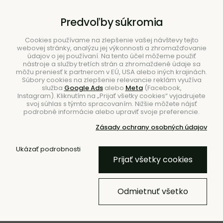
B2B
|
Showroom
|
Kontakty
Predvoľby súkromia
Cookies používame na zlepšenie vašej návštevy tejto
webovej stránky, analýzu jej výkonnosti a zhromažďovanie
údajov o jej používaní. Na tento účel môžeme použiť
nástroje a služby tretích strán a zhromaždené údaje sa
môžu preniesť k partnerom v EÚ, USA alebo iných krajinách.
Súbory cookies na zlepšenie relevancie reklám využíva
služba
Google Ads
alebo
Meta
(Facebook,
Hľadať
Instagram). Kliknutím na „Prijať všetky cookies“ vyjadrujete
svoj súhlas s týmto spracovaním. Nižšie môžete nájsť
podrobné informácie alebo upraviť svoje preferencie.
Zásady ochrany osobných údajov
Úvod
Nábytok
Kreslá
S podrúčkami
Ukázať podrobnosti
Prijať všetky cookies
NOVINKA
Kreslo Buur Raw Bouclé –
Odmietnuť všetko
prírodné