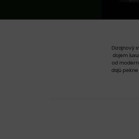
Dizajnový 
dojem luxus
od moderné
dajú pekne