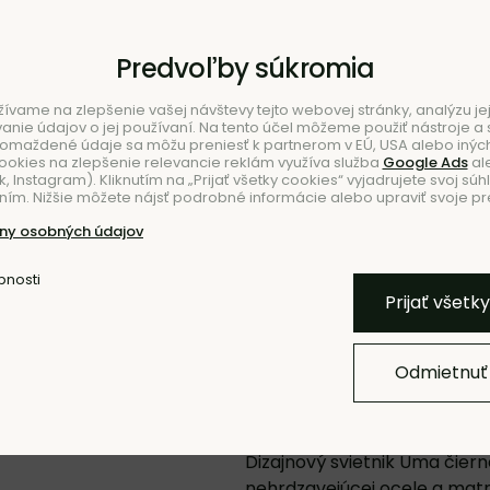
Predvoľby súkromia
ívame na zlepšenie vašej návštevy tejto webovej stránky, analýzu jej
ie údajov o jej používaní. Na tento účel môžeme použiť nástroje a s
romaždené údaje sa môžu preniesť k partnerom v EÚ, USA alebo iných
ookies na zlepšenie relevancie reklám využíva služba
Google Ads
al
 Instagram). Kliknutím na „Prijať všetky cookies“ vyjadrujete svoj súh
ím. Nižšie môžete nájsť podrobné informácie alebo upraviť svoje pr
NIE
ny osobných údajov
bnosti
Pridať k O
Prijať všetk
Odmietnuť
Svietnik Uma –
Dizajnový svietnik Uma čiern
nehrdzavejúcej ocele a ma