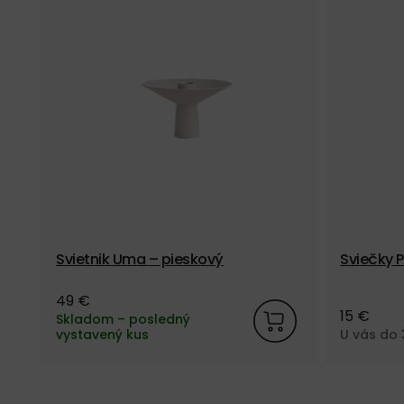
Svietnik Uma – pieskový
Sviečky P
mitý mix
49 €
15 €
Skladom – posledný
vystavený kus
U vás do 