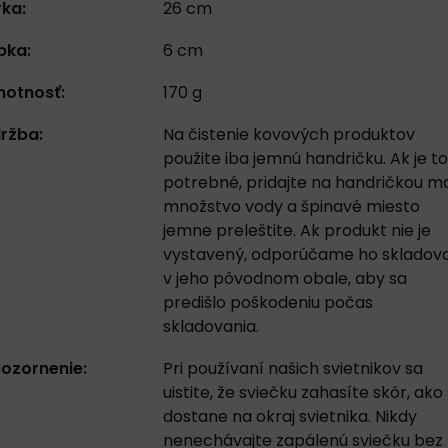
rka:
26 cm
bka:
6 cm
otnosť:
170 g
ržba:
Na čistenie kovových produktov
použite iba jemnú handričku. Ak je to
potrebné, pridajte na handričkou m
množstvo vody a špinavé miesto
jemne preleštite. Ak produkt nie je
vystavený, odporúčame ho skladov
v jeho pôvodnom obale, aby sa
predišlo poškodeniu počas
skladovania.
ozornenie:
Pri používaní našich svietnikov sa
uistite, že sviečku zahasíte skôr, ako
dostane na okraj svietnika. Nikdy
nenechávajte zapálenú sviečku bez