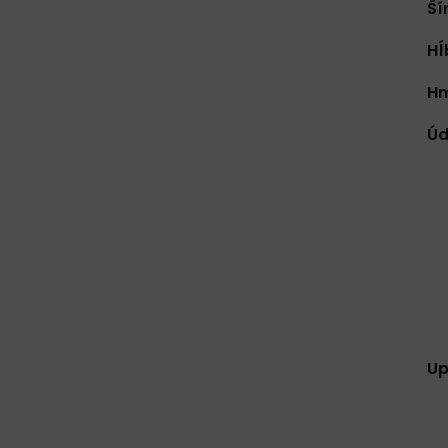
Ší
Hĺ
Hm
Úd
Up