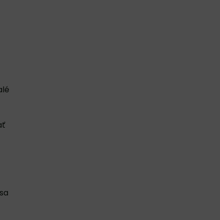
alé
ať
 sa