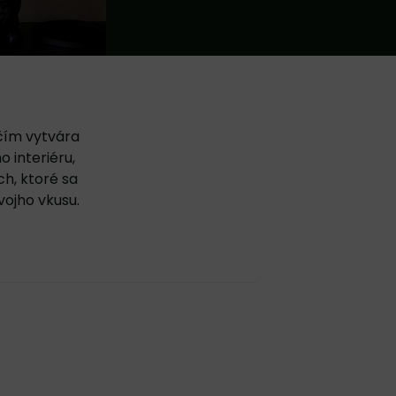
čím vytvára
o interiéru,
h, ktoré sa
ojho vkusu.