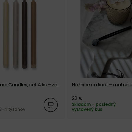
ure Candles, set 4 ks – ze
Nožnice na knôt – matné č
22 €
Skladom – posledný
3-4 týždňov
vystavený kus