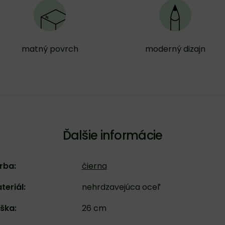
matný povrch
moderný dizajn
Ďalšie informácie
rba:
čierna
teriál:
nehrdzavejúca oceľ
ška:
26 cm