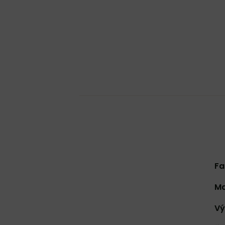
Fa
Ma
Vý