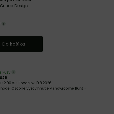
 Cooee Design.
a
Do košíka
é kusy
2026
a
•
2,90 €
•
Pondelok
10.8.2026
Osobné vyzdvihnutie v showroome Bunt -