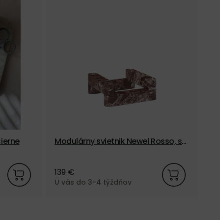
ierne
Modulárny svietnik Newel Rosso, se
t 4 ks – červený mramor
139 €
U vás do 3-4 týždňov