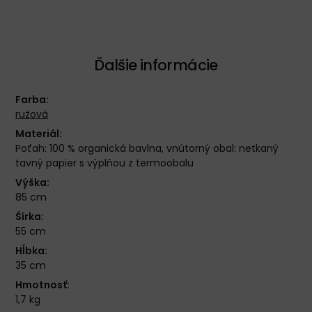
Ďalšie informácie
Farba:
ružová
Materiál:
Poťah: 100 % organická bavlna, vnútorný obal: netkaný
tavný papier s výplňou z termoobalu
Výška:
85 cm
Šírka:
55 cm
Hĺbka:
35 cm
Hmotnosť:
1,7 kg