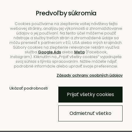
B2B
|
Showroom
|
Kontakty
Predvoľby súkromia
Cookies používame na zlepšenie vašej návštevy tejto
webovej stránky, analýzu jej výkonnosti a zhromažďovanie
údajov o jej používaní. Na tento účel môžeme použiť
nástroje a služby tretích strán a zhromaždené údaje sa
môžu preniesť k partnerom v EÚ, USA alebo iných krajinách.
Súbory cookies na zlepšenie relevancie reklám využíva
služba
Google Ads
alebo
Meta
(Facebook,
Hľadať
Instagram). Kliknutím na „Prijať všetky cookies“ vyjadrujete
svoj súhlas s týmto spracovaním. Nižšie môžete nájsť
podrobné informácie alebo upraviť svoje preferencie.
Zásady ochrany osobných údajov
Úvod
Nábytok
Sedacie vaky
Ukázať podrobnosti
Prijať všetky cookies
Bavlnený sedací vak Pear –
ružový
Odmietnuť všetko