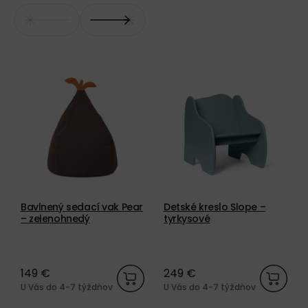
Bavlnený sedací vak Pear
Detské kreslo Slope –
– zelenohnedý
tyrkysové
149 €
249 €
U Vás do 4-7 týždňov
U Vás do 4-7 týždňov