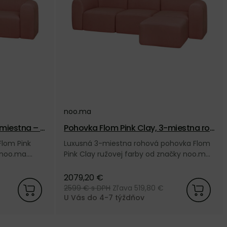
noo.ma
miestna – r
Pohovka Flom Pink Clay, 3-miestna roh
ová – ružová
lom Pink
Luxusná 3-miestna rohová pohovka Flom
 noo.ma.
Pink Clay ružovej farby od značky noo.ma.
čnú záruku.
Nakúpte u nás a získajte 5 ročnú záruku.
2079,20 €
2599 €
s DPH
Zľava 519,80 €
U Vás do 4-7 týždňov