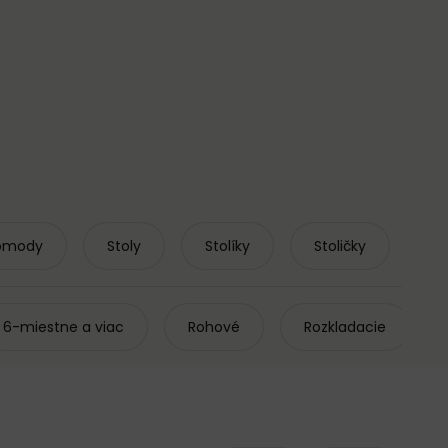
komody
Stoly
Stolíky
Stoličky
Úl
6-miestne a viac
Rohové
Rozkladacie