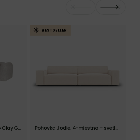
BESTSELLER
 Clay Gr
Pohovka Jodie, 4-miestna – svetlá
Mo
ivá
béžová
st