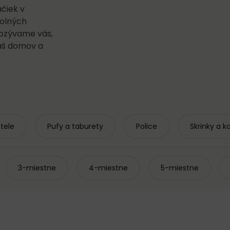
čiek v
dolných
Pozývame vás,
váš domov a
tele
Pufy a taburety
Police
Skrinky a 
3-miestne
4-miestne
5-miestne