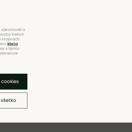
B2B
|
Showroom
|
Kontakty
Hľadať
Košík
0
 výkonnosti a
lužby tretích
 krajinách.
ebo
Meta
las s týmto
eferencie.
NOVINKY
ZĽAVY
ZNAČKY
SHOWROOM
y cookies
 všetko