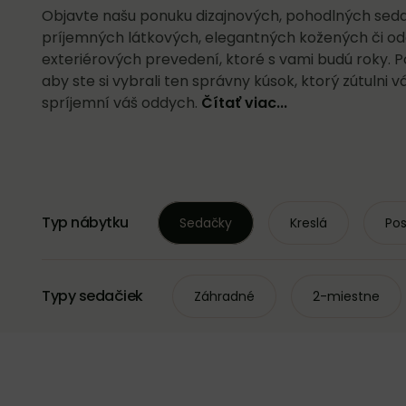
Objavte našu ponuku dizajnových, pohodlných seda
príjemných látkových, elegantných kožených či o
exteriérových prevedení, ktoré s vami budú roky. 
aby ste si vybrali ten správny kúsok, ktorý zútulni 
spríjemní váš oddych.
Čítať viac...
Typ nábytku
Sedačky
Kreslá
Pos
Typy sedačiek
Záhradné
2-miestne