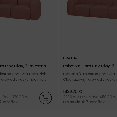
noo.ma
m Pink Clay, 2-miestna – r
Pohovka Flom Pink Clay, 3-
užová
iestna pohovka Flom Pink
Luxusná 3-miestna pohovka F
 farby od značky noo.ma.
Clay ružovej farby od značky
 a získajte 5 ročnú záruku.
Nakúpte u nás a získajte 5 ro
1839,20 €
Zľava 379,80 €
2299 €
s DPH
Zľava 459,80 €
7 týždňov
U Vás do 4-7 týždňov