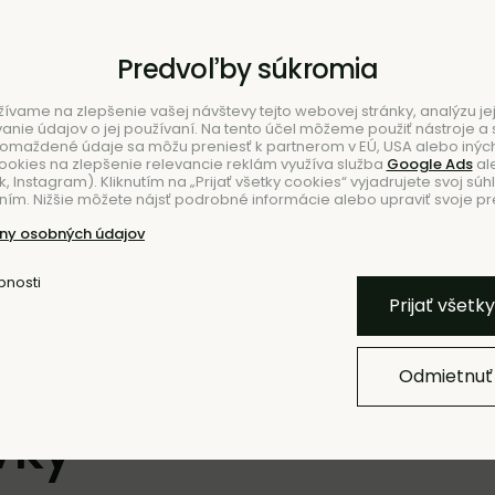
Predvoľby súkromia
ívame na zlepšenie vašej návštevy tejto webovej stránky, analýzu jej
ie údajov o jej používaní. Na tento účel môžeme použiť nástroje a s
romaždené údaje sa môžu preniesť k partnerom v EÚ, USA alebo iných
ookies na zlepšenie relevancie reklám využíva služba
Google Ads
al
 Instagram). Kliknutím na „Prijať všetky cookies“ vyjadrujete svoj súh
ím. Nižšie môžete nájsť podrobné informácie alebo upraviť svoje pr
NIE
ny osobných údajov
bnosti
Prijať všetk
Odmietnuť
vky