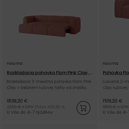
noo.ma
noo.ma
Rozkladacia pohovka Flom Pink Clay, 3
Pohovka Flo
-miestna – ružová
užová
Rozkladacia 3-miestna pohovka Flom Pink
Luxusná 2-m
Clay v čalúnení ružovej farby od značky
Clay ružovej
noo.ma. Nakúpte u nás a získajte 5 ročnú
Nakúpte u nás
záruku.
1839,20 €
1519,20 €
2299 €
s DPH
Zľava 459,80 €
1899 €
s DPH
U Vás do 4-7 týždňov
U Vás do 4-