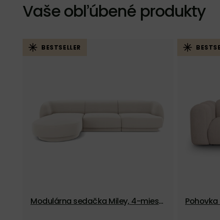
Vaše obľúbené produkty
BESTSELLER
BESTSE
Modulárna sedačka Miley, 4-miest
Pohovka 
na, ľavý roh – svetlá béžová
– béžov