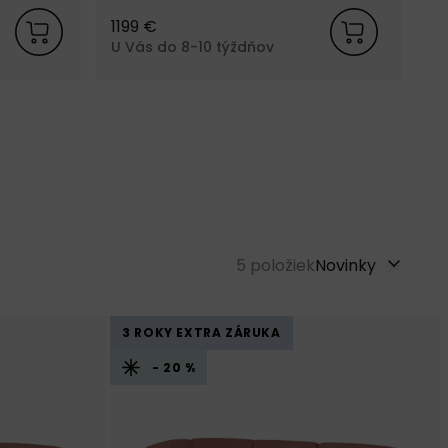
1199 €
23
U Vás do 8-10 týždňov
U 
5
položiek
Novinky
3 ROKY EXTRA ZÁRUKA
- 20 %