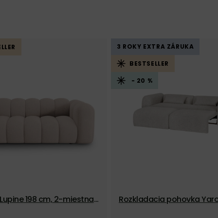
3 ROKY EXTRA ZÁRUKA
LLER
BESTSELLER
- 20 %
Lupine 198 cm, 2-miestna
Rozkladacia pohovka Yaro
á
ey Melange, 3-miestna – s