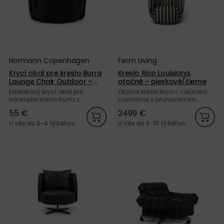
Normann Copenhagen
Ferm Living
Krycí obal pre kreslo Burra
Kreslo Rico Louisiana,
Lounge Chair Outdoor –
otočné – pieskové/čierne
čierny
Exteriérový krycí obal pre
Otočné kreslo Rico v čalúnení
vonkajšie kreslo Burra z
Louisiana, v pruhovanom
vodeodolnej tkaniny Oxford od
prevedení piesková/čierna od
55 €
2499 €
dánskej značky Normann
dánskej značky Ferm Living.
Copenhagen.
U vás do 3-4 týždňov
U Vás do 8-10 týždňov