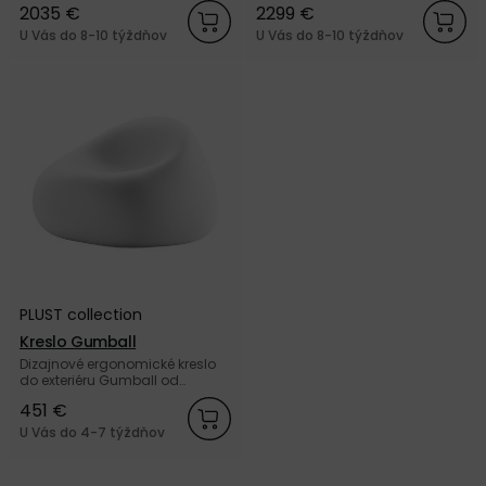
2035 €
2299 €
čiernymi nohami od dánskej
dánskej značky Ferm Living.
značky Ferm Living.
U Vás do 8-10 týždňov
U Vás do 8-10 týždňov
PLUST collection
Kreslo Gumball
Dizajnové ergonomické kreslo
do exteriéru Gumball od
talianskej značky PLUST
451 €
collection.
U Vás do 4-7 týždňov