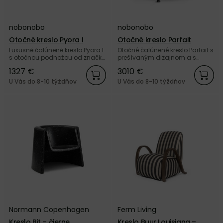
nobonobo
nobonobo
Otočné kreslo Pyora I
Otočné kreslo Parfait
Luxusné čalúnené kreslo Pyora I
Otočné čalúnené kreslo Parfait s
s otočnou podnožou od značky
prešívaným dizajnom a s
nobonobo.
oceľovou podnožou s
1327 €
3010 €
kolieskami od značky
nobonobo.
U Vás do 8-10 týždňov
U Vás do 8-10 týždňov
Normann Copenhagen
Ferm Living
Kreslo Bit – čierne
Kreslo Buur Louisiana –