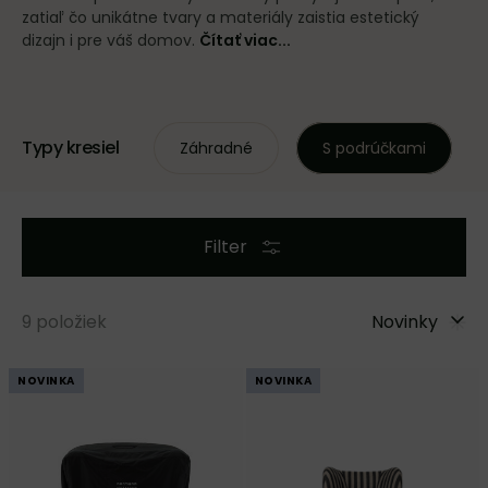
zatiaľ čo unikátne tvary a materiály zaistia estetický
dizajn i pre váš domov.
Čítať viac...
Typy kresiel
Záhradné
S podrúčkami
Filter
9
položiek
Novinky
NOVINKA
NOVINKA