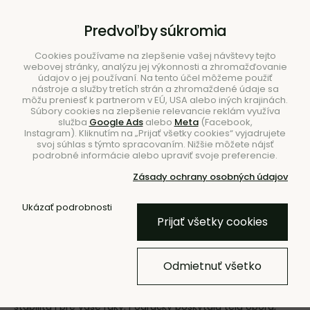
B2B
|
Showroom
|
Kontakty
Predvoľby súkromia
Cookies používame na zlepšenie vašej návštevy tejto
webovej stránky, analýzu jej výkonnosti a zhromažďovanie
údajov o jej používaní. Na tento účel môžeme použiť
nástroje a služby tretích strán a zhromaždené údaje sa
môžu preniesť k partnerom v EÚ, USA alebo iných krajinách.
Súbory cookies na zlepšenie relevancie reklám využíva
služba
Google Ads
alebo
Meta
(Facebook,
Hľadať
Instagram). Kliknutím na „Prijať všetky cookies“ vyjadrujete
svoj súhlas s týmto spracovaním. Nižšie môžete nájsť
podrobné informácie alebo upraviť svoje preferencie.
Zásady ochrany osobných údajov
Ukázať podrobnosti
Úvod
Nábytok
Kreslá
S podrúčkami
Prijať všetky cookies
Kreslá s podrúčkami
Odmietnuť všetko
Objavte našu pestrú ponuku pohodlných dizajnových
kresiel s podrúčkami, v ktorej spájame komfort, štýl a
stabilitu i pre vaše ruky. Podrúčky poskytujú telu oporu,