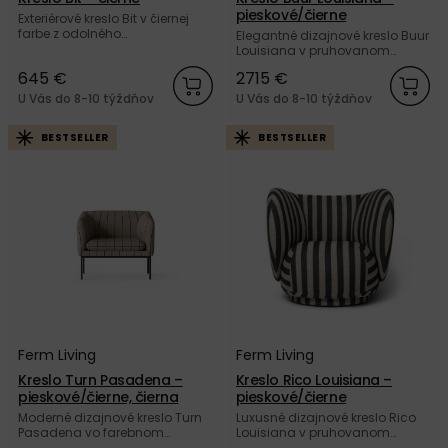
pieskové/čierne
Exteriérové kreslo Bit v čiernej
farbe z odolného
Elegantné dizajnové kreslo Buur
recyklovaného materiálu od
Louisiana v pruhovanom
dánskej značky Normann
farebnom prevedení piesková/
645 €
2715 €
Copenhagen.
čierna od dánskej značky Ferm
Living.
U Vás do 8-10 týždňov
U Vás do 8-10 týždňov
BESTSELLER
BESTSELLER
Ferm Living
Ferm Living
Kreslo Turn Pasadena –
Kreslo Rico Louisiana –
pieskové/čierne, čierna
pieskové/čierne
Moderné dizajnové kreslo Turn
Luxusné dizajnové kreslo Rico
Pasadena vo farebnom
Louisiana v pruhovanom
prevedení piesková/čierna s
prevedení piesková/čierna od