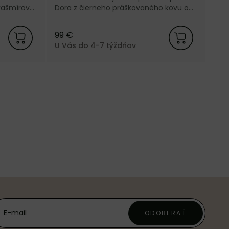
kašmírovej
Dora z čierneho práškovaného kovu od
Living.
dánskej značky Ferm Living.
99 €
U Vás do 4-7 týždňov
ODOBERAŤ