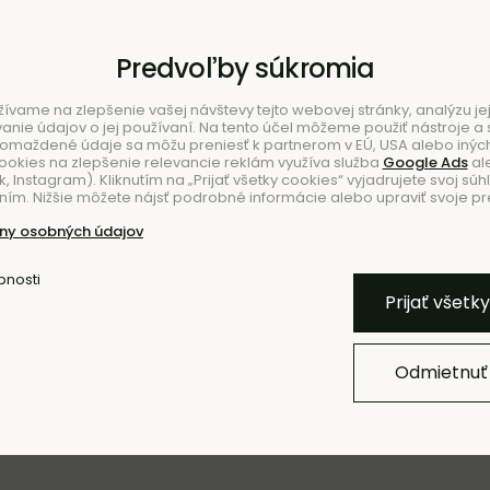
Predvoľby súkromia
ívame na zlepšenie vašej návštevy tejto webovej stránky, analýzu jej
ie údajov o jej používaní. Na tento účel môžeme použiť nástroje a s
romaždené údaje sa môžu preniesť k partnerom v EÚ, USA alebo iných
ookies na zlepšenie relevancie reklám využíva služba
Google Ads
al
 Instagram). Kliknutím na „Prijať všetky cookies“ vyjadrujete svoj súh
ím. Nižšie môžete nájsť podrobné informácie alebo upraviť svoje pr
NIE
NO
ny osobných údajov
bnosti
Prijať všetk
Odmietnuť