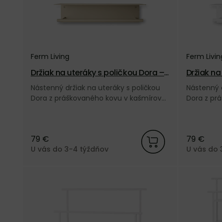
Ferm Living
Ferm Livin
Držiak na uteráky s poličkou Dora –
Držiak na
kašmírový
biely
Nástenný držiak na uteráky s poličkou
Nástenný d
Dora z práškovaného kovu v kašmírovej
Dora z prá
farbe, od dánskej značky Ferm Living.
farbe, od 
79 €
79 €
U vás do 3-4 týždňov
U vás do 