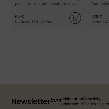
papier Dora z práškovaného kovu v
Dora z či
kašmírovej farbe od dánskej značky
dánskej zn
Ferm Living.
69 €
229 €
U vás do 3-4 týždňov
U vás do 
Newsletter
Odoberať naše novinky
Odoslaním súhlasím so sp