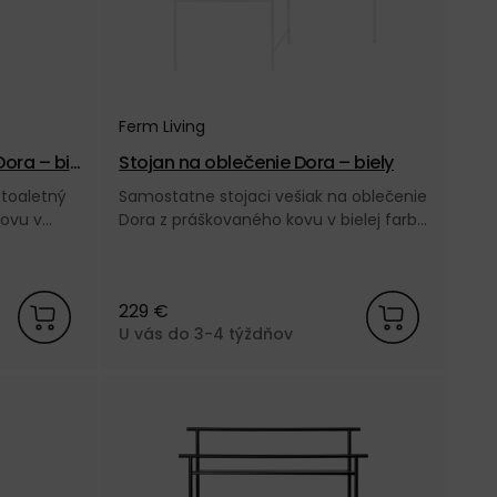
Ferm Living
Dora – bie
Stojan na oblečenie Dora – biely
 toaletný
Samostatne stojaci vešiak na oblečenie
kovu v
Dora z práškovaného kovu v bielej farbe
y Ferm
od dánskej značky Ferm Living.
229 €
U vás do 3-4 týždňov