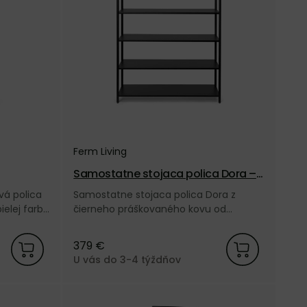
Ferm Living
Samostatne stojaca polica Dora –
čierna
á polica
Samostatne stojaca polica Dora z
ielej farbe
čierneho práškovaného kovu od
.
dánskej značky Ferm Living.
379 €
U vás do 3-4 týždňov