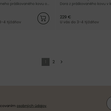
erneho práškovaného kovu od
Dora z práškovaného kovu v 
ačky Ferm Living.
farbe od dánskej značky Ferm 
229 €
3-4 týždňov
U vás do 3-4 týždňov
1
2
racovaním
osobných údajov
.