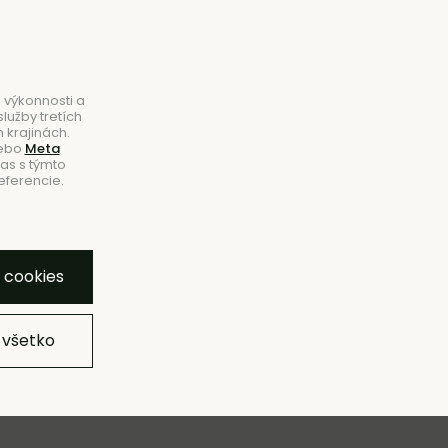
B2B
|
Showroom
|
Kontakty
Hľadať
Košík
0
 výkonnosti a
lužby tretích
 krajinách.
ebo
Meta
las s týmto
eferencie.
VINKY
VÝPREDAJ
ZNAČKY
SHOWROOM
y cookies
 všetko