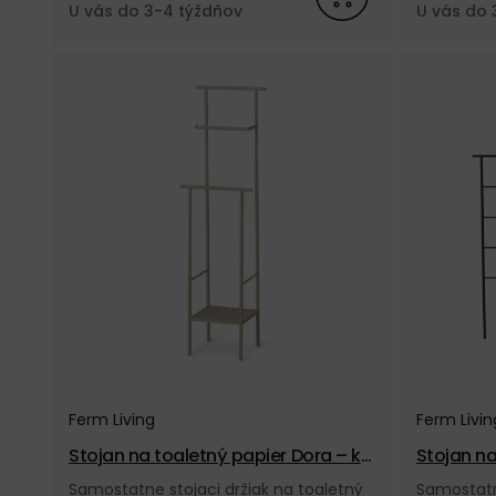
U vás do 3-4 týždňov
U vás do 
Ferm Living
Ferm Livin
Stojan na toaletný papier Dora – ka
Stojan na
šmírový
Samostatne stojaci držiak na toaletný
Samostatn