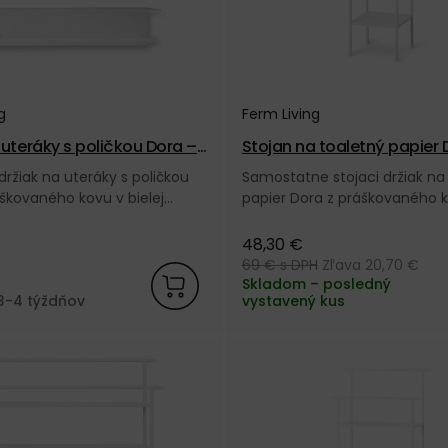
g
Ferm Living
 uteráky s poličkou Dora –
Stojan na toaletný papier 
ly
ržiak na uteráky s poličkou
Samostatne stojaci držiak na
škovaného kovu v bielej
papier Dora z práškovaného 
dánskej značky Ferm Living.
bielej farbe od dánskej značk
Living.
48,30 €
69 €
s DPH
Zľava 20,70 €
Skladom – posledný
3-4 týždňov
vystavený kus