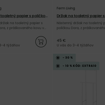
g
Ferm Living
 toaletný papier s poličkou
Držiak na toaletný papier 
erny
Dora – biely
ržiak na toaletný papier s
Nástenný držiak na toaletný p
ora, z práškovaného kovu v
poličkou Dora, z práškovanéh
rbe od dánskej značky Ferm
bielej farbe od dánskej značk
Living.
45 €
3-4 týždňov
U vás do 3-4 týždňov
- 30 %
- 10 % KÓD: EXTRA10