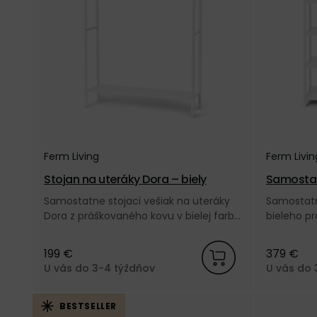
Ferm Living
Ferm Livin
Stojan na uteráky Dora – biely
Samostat
biela
Samostatne stojaci vešiak na uteráky
Samostatn
Dora z práškovaného kovu v bielej farbe
bieleho p
od dánskej značky Ferm Living.
značky Fer
199 €
379 €
U vás do 3-4 týždňov
U vás do 
BESTSELLER