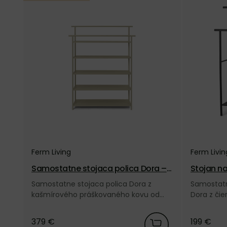
Ferm Living
Ferm Livin
Samostatne stojaca polica Dora – k
Stojan na
ašmírová
Samostatne stojaca polica Dora z
Samostatn
kašmírového práškovaného kovu od
Dora z či
dánskej značky Ferm Living.
dánskej zn
379 €
199 €