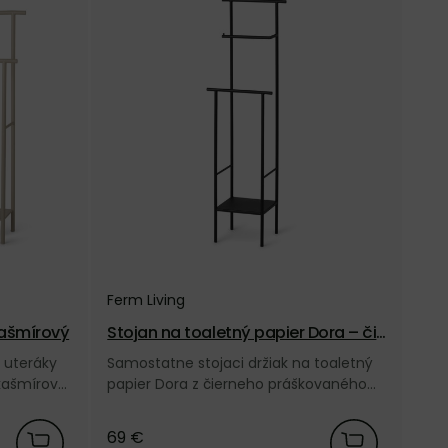
Ferm Living
kašmírový
Stojan na toaletný papier Dora – čie
rny
 uteráky
Samostatne stojaci držiak na toaletný
kašmírovej
papier Dora z čierneho práškovaného
Living.
kovu od dánskej značky Ferm Living.
69 €