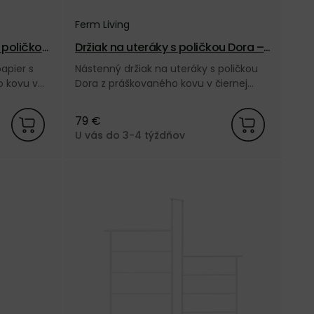
Ferm Living
s poličkou
Držiak na uteráky s poličkou Dora –
čierny
apier s
Nástenný držiak na uteráky s poličkou
o kovu v
Dora z práškovaného kovu v čiernej
y Ferm
farbe, od dánskej značky Ferm Living.
79 €
U vás do 3-4 týždňov