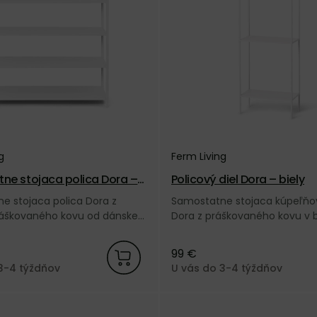
g
Ferm Living
ne stojaca polica Dora –
Policový diel Dora – biely
e stojaca polica Dora z
Samostatne stojaca kúpeľňov
ráškovaného kovu od dánskej
Dora z práškovaného kovu v b
m Living.
od dánskej značky Ferm Living
99 €
3-4 týždňov
U vás do 3-4 týždňov