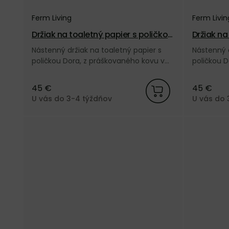
Ferm Living
Ferm Livin
Držiak na toaletný papier s poličkou
Držiak na
Dora – kašmírový
Dora – či
Nástenný držiak na toaletný papier s
Nástenný d
poličkou Dora, z práškovaného kovu v
poličkou D
kašmírovej farbe od dánskej značky
čiernej fa
Ferm Living.
Living.
45 €
45 €
U vás do 3-4 týždňov
U vás do 