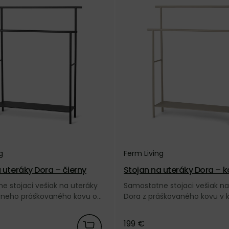
g
Ferm Living
 uteráky Dora – čierny
Stojan na uteráky Dora – 
e stojaci vešiak na uteráky
Samostatne stojaci vešiak na
erneho práškovaného kovu od
Dora z práškovaného kovu v 
ačky Ferm Living.
farbe od dánskej značky Ferm 
199 €