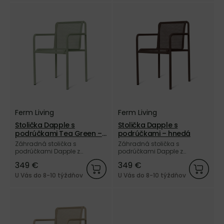
Ferm Living
Ferm Living
Stolička Dapple s
Stolička Dapple s
podrúčkami Tea Green –
podrúčkami – hnedá
zelená
Záhradná stolička s
Záhradná stolička s
podrúčkami Dapple z
podrúčkami Dapple z
elektrogalvanizovanej ocele
elektrogalvanizovanej ocele
349 €
349 €
a vonkajším práškovým
a vonkajším práškovým
nástrekom zelenej farby od
nástrekom hnedej farby od
U Vás do 8-10 týždňov
U Vás do 8-10 týždňov
dánskej značky Ferm Living.
dánskej značky Ferm Living.