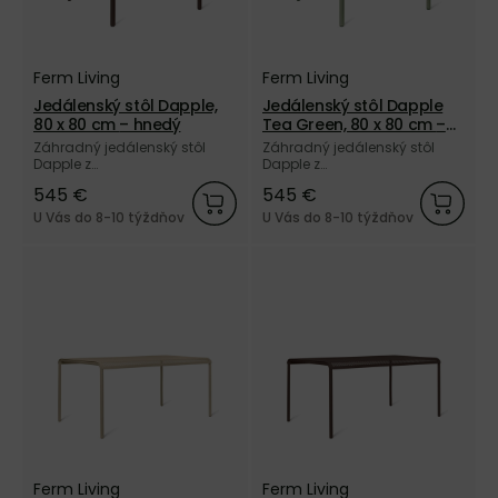
Ferm Living
Ferm Living
Jedálenský stôl Dapple,
Jedálenský stôl Dapple
80 x 80 cm – hnedý
Tea Green, 80 x 80 cm –
zelený
Záhradný jedálenský stôl
Záhradný jedálenský stôl
Dapple z
Dapple z
elektrogalvanizovanej ocele
elektrogalvanizovanej ocele
545 €
545 €
a vonkajším práškovým
a vonkajším práškovým
nástrekom hnedej farby od
nástrekom zelenej farby od
U Vás do 8-10 týždňov
U Vás do 8-10 týždňov
dánskej značky Ferm Living.
dánskej značky Ferm Living.
Ferm Living
Ferm Living