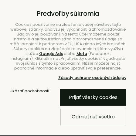
B2B
|
Showroom
|
Kontakty
Predvoľby súkromia
Cookies používame na zlepšenie vašej návštevy tejto
webovej stránky, analýzu jej výkonnosti a zhromažďovanie
údajov o jej používaní. Na tento účel môžeme použiť
nástroje a služby tretích strán a zhromaždené údaje sa
môžu preniesť k partnerom v EÚ, USA alebo iných krajinách.
Súbory cookies na zlepšenie relevancie reklám využíva
služba
Google Ads
alebo
Meta
(Facebook,
Hľadať
Instagram). Kliknutím na „Prijať všetky cookies“ vyjadrujete
svoj súhlas s týmto spracovaním. Nižšie môžete nájsť
podrobné informácie alebo upraviť svoje preferencie.
Zásady ochrany osobných údajov
Ukázať podrobnosti
Úvod
Kolekcie
Kolekcia Dapple
Prijať všetky cookies
Kolekcia Dapple
Odmietnuť všetko