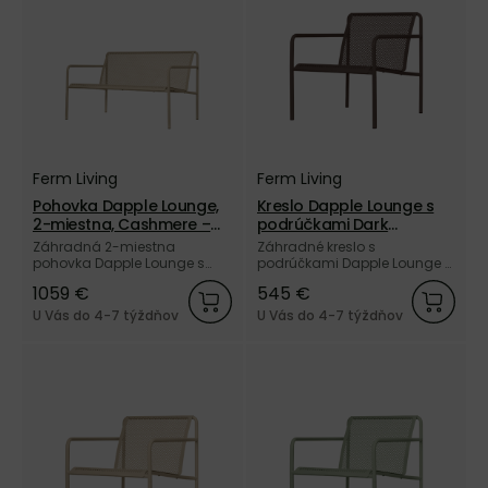
Ferm Living
Ferm Living
Pohovka Dapple Lounge,
Kreslo Dapple Lounge s
2-miestna, Cashmere –
podrúčkami Dark
kašmírová
chocolate – hnedé
Záhradná 2-miestna
Záhradné kreslo s
pohovka Dapple Lounge s
podrúčkami Dapple Lounge z
opierkami, z
elektrogalvanizovanej ocele
1059 €
545 €
elektrogalvanizovanej ocele
a vonkajším práškovým
a vonkajším práškovým
nástrekom hnedej farby od
U Vás do 4-7 týždňov
U Vás do 4-7 týždňov
nástrekom v kašmírovej farbe
dánskej značky Ferm Living.
od dánskej značky Ferm
Living.