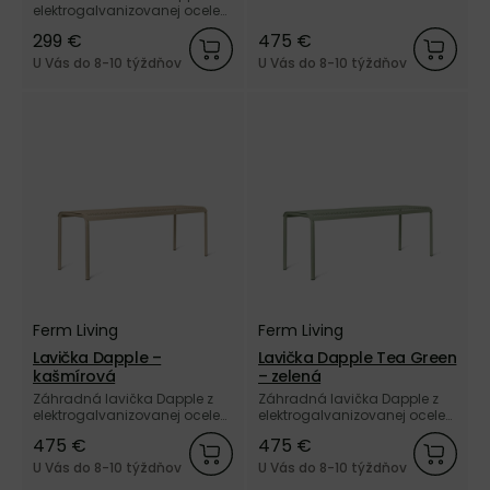
a vonkajším práškovým
elektrogalvanizovanej ocele
nástrekom hnedej farby od
a vonkajším práškovým
299 €
475 €
dánskej značky Ferm Living.
nástrekom kašmírovej farby
od dánskej značky Ferm
U Vás do 8-10 týždňov
U Vás do 8-10 týždňov
Living.
Ferm Living
Ferm Living
Lavička Dapple –
Lavička Dapple Tea Green
kašmírová
– zelená
Záhradná lavička Dapple z
Záhradná lavička Dapple z
elektrogalvanizovanej ocele
elektrogalvanizovanej ocele
a vonkajším práškovým
a vonkajším práškovým
475 €
475 €
nástrekom kašmírovej farby
nástrekom zelenej farby od
od dánskej značky Ferm
dánskej značky Ferm Living.
U Vás do 8-10 týždňov
U Vás do 8-10 týždňov
Living.