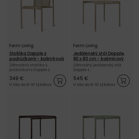
Ferm Living
Ferm Living
Stolička Dapple s
Jedálenský stôl Dapple,
podrúčkami – kašmírová
80 x 80 cm – kašmírový
Záhradná stolička s
Záhradný jedálenský stôl
podrúčkami Dapple z
Dapple z
elektrogalvanizovanej ocele
elektrogalvanizovanej ocele
349 €
545 €
a vonkajším práškovým
a vonkajším práškovým
nástrekom kašmírovej farby
nástrekom kašmírovej farby
U Vás do 8-10 týždňov
U Vás do 8-10 týždňov
od dánskej značky Ferm
od dánskej značky Ferm
Living.
Living.