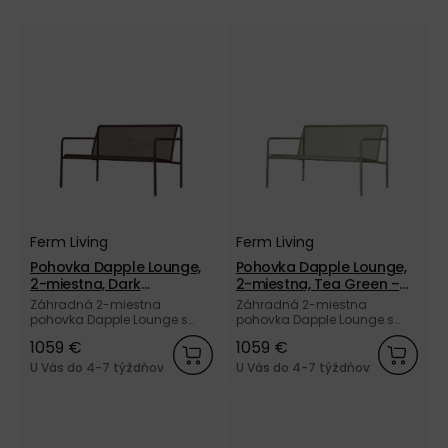
Ferm Living
Ferm Living
Pohovka Dapple Lounge,
Pohovka Dapple Lounge,
2-miestna, Dark
2-miestna, Tea Green –
Chocolate – hnedá
zelená
Záhradná 2-miestna
Záhradná 2-miestna
pohovka Dapple Lounge s
pohovka Dapple Lounge s
opierkami, z
opierkami, z
1059 €
1059 €
elektrogalvanizovanej ocele
elektrogalvanizovanej ocele
a vonkajším práškovým
a vonkajším práškovým
U Vás do 4-7 týždňov
U Vás do 4-7 týždňov
nástrekom v hnedej farbe od
nástrekom v zelenej farbe od
dánskej značky Ferm Living.
dánskej značky Ferm Living.