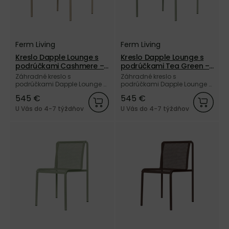
Ferm Living
Ferm Living
Kreslo Dapple Lounge s
Kreslo Dapple Lounge s
podrúčkami Cashmere –
podrúčkami Tea Green –
kašmírové
zelené
Záhradné kreslo s
Záhradné kreslo s
podrúčkami Dapple Lounge z
podrúčkami Dapple Lounge z
elektrogalvanizovanej ocele
elektrogalvanizovanej ocele
545 €
545 €
a vonkajším práškovým
a vonkajším práškovým
nástrekom kašmírovej farby
nástrekom zelenej farby od
U Vás do 4-7 týždňov
U Vás do 4-7 týždňov
od dánskej značky Ferm
dánskej značky Ferm Living.
Living.