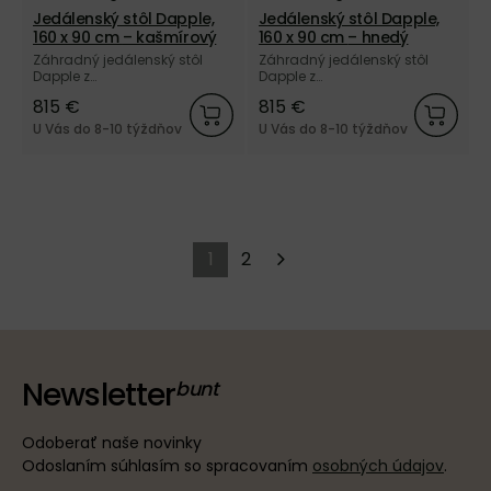
Jedálenský stôl Dapple,
Jedálenský stôl Dapple,
160 x 90 cm – kašmírový
160 x 90 cm – hnedý
Záhradný jedálenský stôl
Záhradný jedálenský stôl
Dapple z
Dapple z
elektrogalvanizovanej ocele
elektrogalvanizovanej ocele
815 €
815 €
a vonkajším práškovým
a vonkajším práškovým
nástrekom kašmírovej farby
nástrekom hnedej farby od
U Vás do 8-10 týždňov
U Vás do 8-10 týždňov
od dánskej značky Ferm
dánskej značky Ferm Living.
Living.
1
2
Newsletter
Odoberať naše novinky
Odoslaním súhlasím so spracovaním
osobných údajov
.