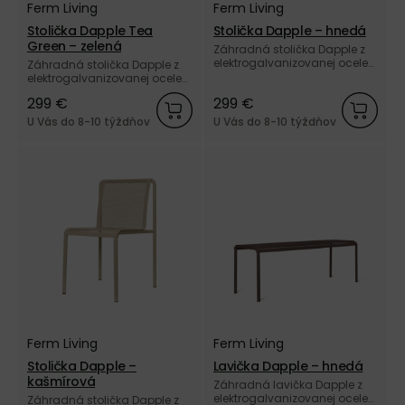
Ferm Living
Ferm Living
Stolička Dapple Tea
Stolička Dapple – hnedá
Green – zelená
Záhradná stolička Dapple z
elektrogalvanizovanej ocele
Záhradná stolička Dapple z
a vonkajším práškovým
elektrogalvanizovanej ocele
nástrekom hnedej farby od
a vonkajším práškovým
299 €
299 €
dánskej značky Ferm Living.
nástrekom zelenej farby od
dánskej značky Ferm Living.
U Vás do 8-10 týždňov
U Vás do 8-10 týždňov
Ferm Living
Ferm Living
Stolička Dapple –
Lavička Dapple – hnedá
kašmírová
Záhradná lavička Dapple z
elektrogalvanizovanej ocele
Záhradná stolička Dapple z