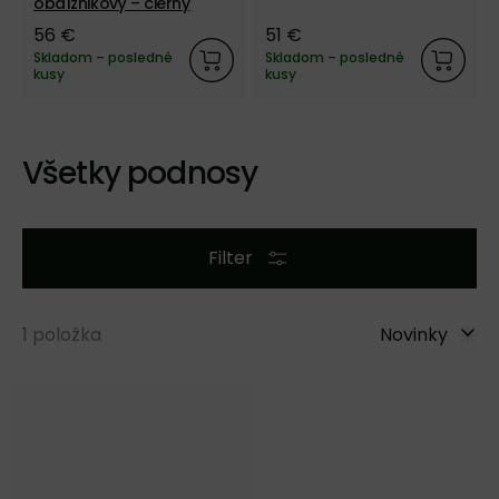
obdĺžnikový – čierny
56 €
51 €
Skladom – posledné
Skladom – posledné
kusy
kusy
Všetky podnosy
Filter
1
položka
Novinky