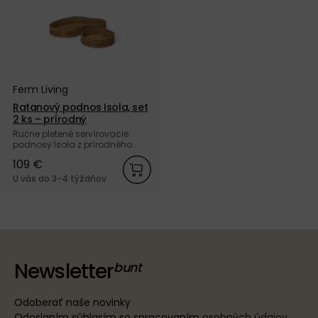
Ferm Living
Ratanový podnos Isola, set
2 ks – prírodný
Ručne pletené servírovacie
podnosy Isola z prírodného
ratanu od dánskej značky Ferm
109 €
Living.
U vás do 3-4 týždňov
Newsletter
Odoberať naše novinky
Odoslaním súhlasím so spracovaním
osobných údajov
.