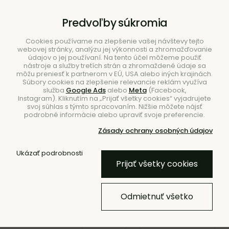
B2B
|
Showroom
|
Kontakty
Predvoľby súkromia
Cookies používame na zlepšenie vašej návštevy tejto
webovej stránky, analýzu jej výkonnosti a zhromažďovanie
údajov o jej používaní. Na tento účel môžeme použiť
nástroje a služby tretích strán a zhromaždené údaje sa
môžu preniesť k partnerom v EÚ, USA alebo iných krajinách.
Súbory cookies na zlepšenie relevancie reklám využíva
služba
Google Ads
alebo
Meta
(Facebook,
Hľadať
Instagram). Kliknutím na „Prijať všetky cookies“ vyjadrujete
svoj súhlas s týmto spracovaním. Nižšie môžete nájsť
podrobné informácie alebo upraviť svoje preferencie.
Zásady ochrany osobných údajov
Ukázať podrobnosti
Úvod
Stolovanie
Podnosy
Prijať všetky cookies
Podnosy
Odmietnuť všetko
Typ produktu
Poháre
Podložky na stôl