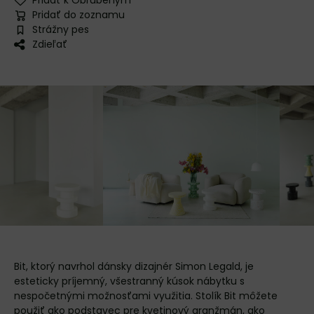
Pridať k Obľúbeným
Pridať do zoznamu
Strážny pes
Zdieľať
Bit, ktorý navrhol dánsky dizajnér Simon Legald, je
esteticky príjemný, všestranný kúsok nábytku s
nespočetnými možnosťami využitia. Stolík Bit môžete
použiť ako podstavec pre kvetinový aranžmán, ako