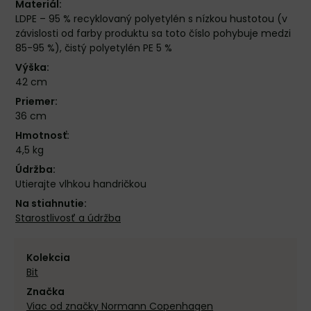
Materiál:
LDPE – 95 % recyklovaný polyetylén s nízkou hustotou (v
závislosti od farby produktu sa toto číslo pohybuje medzi
85-95 %), čistý polyetylén PE 5 %
Výška:
42 cm
Priemer:
36 cm
Hmotnosť:
4,5 kg
Údržba:
Utierajte vlhkou handričkou
Na stiahnutie:
Starostlivosť a údržba
Kolekcia
Bit
Značka
Viac od značky Normann Copenhagen