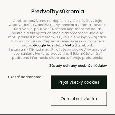
B2B
|
Showroom
|
Kontakty
Predvoľby súkromia
Cookies používame na zlepšenie vašej návštevy tejto
webovej stránky, analýzu jej výkonnosti a zhromažďovanie
údajov o jej používaní. Na tento účel môžeme použiť
nástroje a služby tretích strán a zhromaždené údaje sa
môžu preniesť k partnerom v EÚ, USA alebo iných krajinách.
Súbory cookies na zlepšenie relevancie reklám využíva
služba
Google Ads
alebo
Meta
(Facebook,
Hľadať
Instagram). Kliknutím na „Prijať všetky cookies“ vyjadrujete
svoj súhlas s týmto spracovaním. Nižšie môžete nájsť
podrobné informácie alebo upraviť svoje preferencie.
Zásady ochrany osobných údajov
Úvod
Nábytok
Stolíky
Záhradné stolíky
Ukázať podrobnosti
Prijať všetky cookies
- 40 %
Príručný stolík/stolička Bit
Odmietnuť všetko
Stool Stack – biely