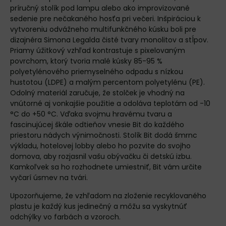
príručný stolík pod lampu alebo ako improvizované
sedenie pre nečakaného hosťa pri večeri. Inšpiráciou k
vytvoreniu odvážneho multifunkčného kúsku boli pre
dizajnéra Simona Legalda čisté tvary monolitov a stĺpov.
Priamy úžitkový vzhľad kontrastuje s pixelovaným
povrchom, ktorý tvoria malé kúsky 85-95 %
polyetylénového priemyselného odpadu s nízkou
hustotou (LDPE) a malým percentom polyetylénu (PE).
Odolný materiál zaručuje, že stolček je vhodný na
vnútorné aj vonkajšie použitie a odoláva teplotám od -10
°C do +50 °C. Vďaka svojmu hravému tvaru a
fascinujúcej škále odtieňov vnesie Bit do každého
priestoru nádych výnimočnosti. Stolík Bit dodá šmrnc
výkladu, hotelovej lobby alebo ho pozvite do svojho
domova, aby rozjasnil vašu obývačku či detskú izbu.
Kamkoľvek sa ho rozhodnete umiestniť, Bit vám určite
vyčarí úsmev na tvári.
Upozorňujeme, že vzhľadom na zloženie recyklovaného
plastu je každý kus jedinečný a môžu sa vyskytnúť
odchýlky vo farbách a vzoroch.