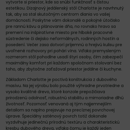
vytvorte si priestor, kde sa snúbi funkčnosť s čistou
estetikou. Dizajnový jedálenský stôl Charlotte je navrhnutý
tak, aby sa stal skutočným centrom diania vo vašej
domácnosti. Poskytne vám dokonalé a pokojné útočisko
pre rannú kávu a plánovanie dňa, no rovnako hravo sa
premení na inšpiratívne miesto pre hlboké pracovné
sústredenie či dejisko neformálnych, rodinných hostín a
posedení. Večer zasa dotvorí príjemnú a hrejivú kulisu pre
uvoľnené rozhovory pri pohári vína. Vďaka premysleným
rozmerom stôl pohodlne usadí štyri osoby, čím zabezpečí
maximálny komfort pri každom spoločnom stolovaní bez
toho, aby zbytočne zaťažoval priestor jedálne či kuchyne.
Základom Charlotte je poctivá konštrukcia z dubového
masívu. Na jej výrobu bolo použité výhradne prvotriedne a
vysoko kvalitné drevo, ktoré konzole prepožičiava
prirodzenú odolnosť, robustnú stabilitu a mimoriadne dlhú
životnosť. Pozornosť venovaná aj tým najjemnejším
detailom sa naplno prejavuje na precíznej povrchovej
úprave. Špeciálny saténový povrch totiž dokonale
vyzdvihuje jedinečnú prírodnú textúru a charakteristickú
kresbu dubového dreva, vďaka čomu je každý jeden