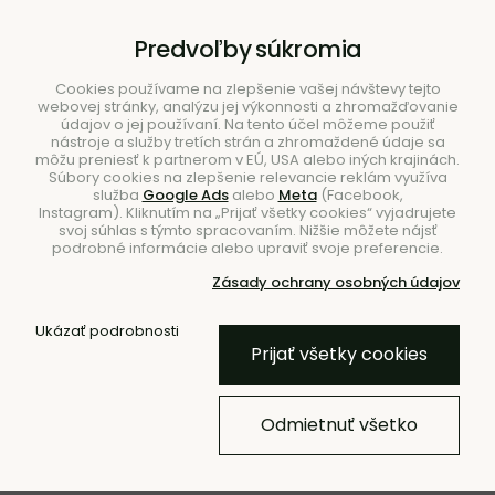
B2B
|
Showroom
|
Kontakty
Predvoľby súkromia
Cookies používame na zlepšenie vašej návštevy tejto
webovej stránky, analýzu jej výkonnosti a zhromažďovanie
údajov o jej používaní. Na tento účel môžeme použiť
nástroje a služby tretích strán a zhromaždené údaje sa
môžu preniesť k partnerom v EÚ, USA alebo iných krajinách.
Súbory cookies na zlepšenie relevancie reklám využíva
služba
Google Ads
alebo
Meta
(Facebook,
Hľadať
Instagram). Kliknutím na „Prijať všetky cookies“ vyjadrujete
svoj súhlas s týmto spracovaním. Nižšie môžete nájsť
podrobné informácie alebo upraviť svoje preferencie.
Zásady ochrany osobných údajov
Úvod
Nábytok
Stoly
Jedálenské stoly
Ukázať podrobnosti
Prijať všetky cookies
NOVINKA
Jedálenský stôl Charlotte,
Odmietnuť všetko
okrúhly – prírodný/dub