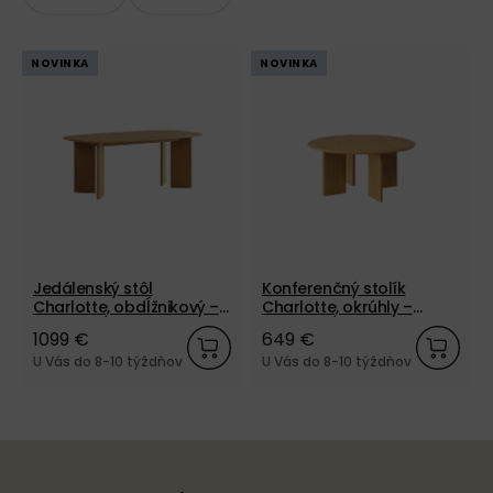
NOVINKA
NOVINKA
Jedálenský stôl
Konferenčný stolík
Charlotte, obdĺžnikový –
Charlotte, okrúhly –
prírodný/dub
prírodný/dub
1099 €
649 €
U Vás do 8-10 týždňov
U Vás do 8-10 týždňov