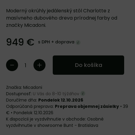
Moderný okrúhly jedálenský stôl Charlotte z
masívneho dubového dreva prírodnej farby od
značky Micadoni.
949 €
s DPH +
doprava
Do košíka
Značka:
Micadoni
Dostupnosť:
U Vás do 8-10 týždňov
Doručíme dňa:
Pondelok 12.10.2026
Preprava objemnej zásielky
•
39
€
•
Pondelok
12.10.2026
Osobné
vyzdvihnutie v showroome Bunt - Bratislava