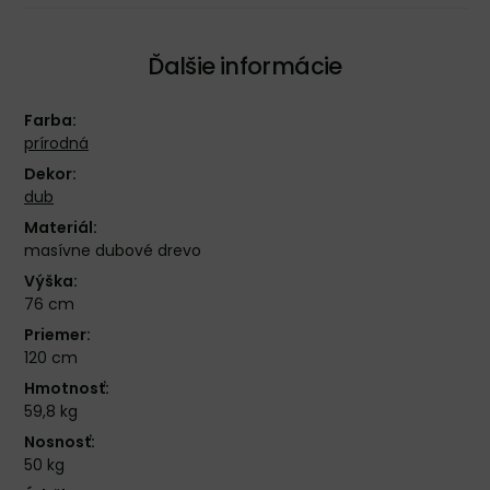
Ďalšie informácie
Farba:
prírodná
Dekor:
dub
Materiál:
masívne dubové drevo
Výška:
76 cm
Priemer:
120 cm
Hmotnosť:
59,8 kg
Nosnosť:
50 kg