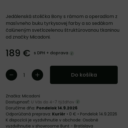
Jedálenská stolička Bony s rámom a operadlom z
masívneho buku tyrkysovej farby a so sedákom
čalúneným svetlozelenou štruktúrovanou tkaninou
od značky Micadoni.
189 €
s DPH +
doprava
Do košíka
Značka:
Micadoni
Dostupnosť:
U Vás do 4-7 týždňov
Doručíme dňa:
Pondelok 14.9.2026
Kuriér
•
0 €
•
Pondelok
14.9.2026
Osobné
vyzdvihnutie v showroome Bunt - Bratislava