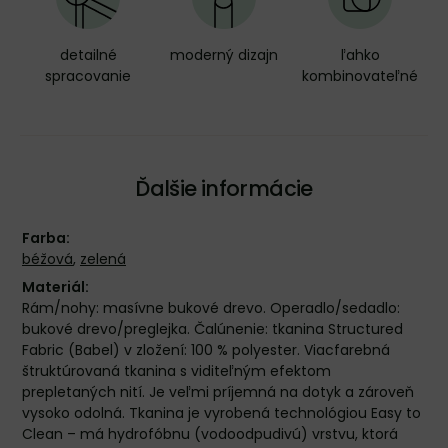
detailné
moderný dizajn
ľahko
spracovanie
kombinovateľné
Ďalšie informácie
Farba:
béžová
,
zelená
Materiál:
Rám/nohy: masívne bukové drevo. Operadlo/sedadlo:
bukové drevo/preglejka. Čalúnenie: tkanina Structured
Fabric (Babel) v zložení: 100 % polyester. Viacfarebná
štruktúrovaná tkanina s viditeľným efektom
prepletaných nití. Je veľmi príjemná na dotyk a zároveň
vysoko odolná. Tkanina je vyrobená technológiou Easy to
Clean – má hydrofóbnu (vodoodpudivú) vrstvu, ktorá