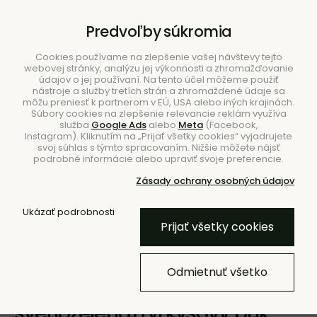
B2B
|
Showroom
|
Kontakty
Predvoľby súkromia
Cookies používame na zlepšenie vašej návštevy tejto
webovej stránky, analýzu jej výkonnosti a zhromažďovanie
údajov o jej používaní. Na tento účel môžeme použiť
nástroje a služby tretích strán a zhromaždené údaje sa
môžu preniesť k partnerom v EÚ, USA alebo iných krajinách.
Súbory cookies na zlepšenie relevancie reklám využíva
služba
Google Ads
alebo
Meta
(Facebook,
Hľadať
Instagram). Kliknutím na „Prijať všetky cookies“ vyjadrujete
svoj súhlas s týmto spracovaním. Nižšie môžete nájsť
podrobné informácie alebo upraviť svoje preferencie.
Zásady ochrany osobných údajov
Úvod
Nábytok
Stoličky
Jedálenské stoličky
Ukázať podrobnosti
Bez podrúčok
Prijať všetky cookies
NOVINKA
Odmietnuť všetko
Jedálenská stolička Bony –
svetlozelená/tyrkysový buk