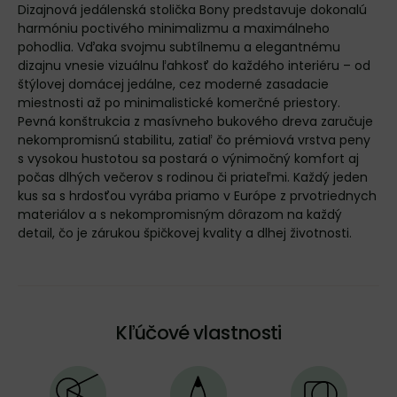
Dizajnová jedálenská stolička Bony predstavuje dokonalú
harmóniu poctivého minimalizmu a maximálneho
pohodlia. Vďaka svojmu subtílnemu a elegantnému
dizajnu vnesie vizuálnu ľahkosť do každého interiéru – od
štýlovej domácej jedálne, cez moderné zasadacie
miestnosti až po minimalistické komerčné priestory.
Pevná konštrukcia z masívneho bukového dreva zaručuje
nekompromisnú stabilitu, zatiaľ čo prémiová vrstva peny
s vysokou hustotou sa postará o výnimočný komfort aj
počas dlhých večerov s rodinou či priateľmi. Každý jeden
kus sa s hrdosťou vyrába priamo v Európe z prvotriednych
materiálov a s nekompromisným dôrazom na každý
detail, čo je zárukou špičkovej kvality a dlhej životnosti.
Kľúčové vlastnosti