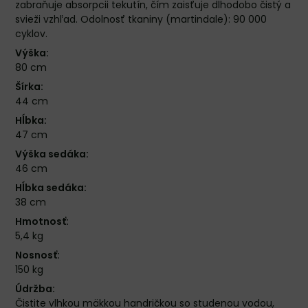
zabraňuje absorpcii tekutín, čím zaisťuje dlhodobo čistý a
svieži vzhľad. Odolnosť tkaniny (martindale): 90 000
cyklov.
Výška:
80 cm
Šírka:
44 cm
Hĺbka:
47 cm
Výška sedáka:
46 cm
Hĺbka sedáka:
38 cm
Hmotnosť:
5,4 kg
Nosnosť:
150 kg
Údržba:
Čistite vlhkou mäkkou handričkou so studenou vodou,