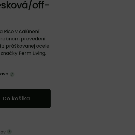
esková/off-
a Rico v čalúnení
farebnom prevedení
 z práškovanej ocele
 značky Ferm Living.
rava
Do košíka
dňov