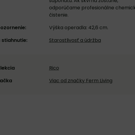
saponátu. Ak škvrna zostane,
odporúčame profesionálne chemic
čistenie.
ozornenie:
Výška operadla: 42,6 cm.
 stiahnutie:
Starostlivosť a údržba
lekcia
Rico
ačka
Viac od značky Ferm Living