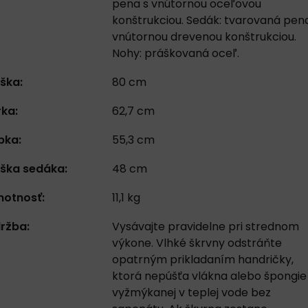
pena s vnútornou oceľovou
konštrukciou. Sedák: tvarovaná pen
vnútornou drevenou konštrukciou.
Nohy: práškovaná oceľ.
ška:
80 cm
rka:
62,7 cm
bka:
55,3 cm
ška sedáka:
48 cm
otnosť:
11,1 kg
ržba:
Vysávajte pravidelne pri strednom
výkone. Vlhké škrvny odstráňte
opatrným prikladaním handričky,
ktorá nepúšťa vlákna alebo špongie
vyžmýkanej v teplej vode bez