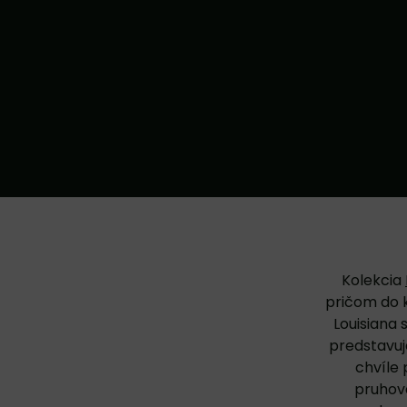
Kolekcia
pričom do k
Louisiana
predstavuje
chvíle 
pruhova