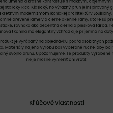
ho umenia a krásne kontrastuje s mäkkými, objemnými 
ej stoličky Rico. Klasický, no výrazný pruh je inšpirovaný 
diskrétnym modernizmom ikonickej architektúry Louisiany.
omné drevené lamely a čierne okenné rámy, ktoré sú pre
stické, rovnako ako decentná čierna a piesková farba. 
anová tkanina má elegantný vzhľad a je príjemná na doty
rodukt je vyrábaný na objednávku podľa osobitných pož
a. Materiály na jeho výrobu boli vyberané ručne, aby bol
ediný svojho druhu. Upozorňujeme, že produkty vyrobené 
nie je možné vymeniť ani vrátiť.
Kľúčové vlastnosti