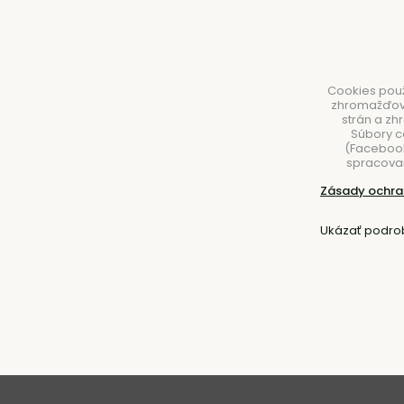
Cookies použ
zhromažďovan
strán a zh
Súbory c
(Facebook,
spracovan
NÁBYTOK
SVIETIDLÁ
DOPLNKY
STOLOVA
Zásady ochra
Úvod
Nábytok
Stoličky
Ukázať podro