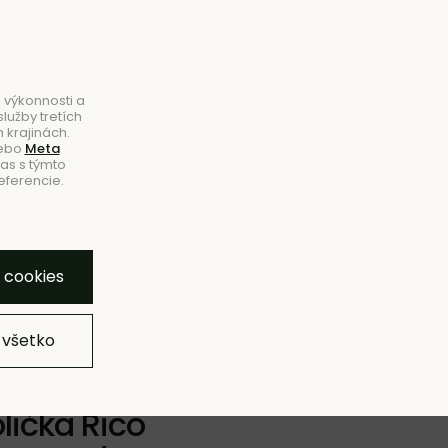
B2B
|
Showroom
|
Kontakty
Hľadať
Košík
0
 výkonnosti a
lužby tretích
 krajinách.
ebo
Meta
las s týmto
eferencie.
NOVINKY
ZĽAVY
ZNAČKY
SHOWROOM
bľúbeným
Pridať do zoznamu
Strážny pes
Zdieľať
y cookies
 všetko
lička Rico