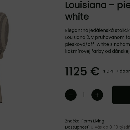
Louisiana – pi
white
Elegantná jedálenská stoličk
Louisiana 2, v pruhovanom 
piesková/off-white s nohami
kašmírovej farby od dánskej
1125 €
s DPH +
dop
Značka:
Ferm Living
Dostupnosť:
U Vás do 8-10 týž