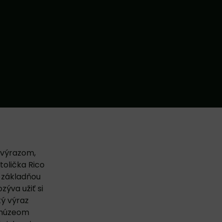
 výrazom,
tolička Rico
 základňou
zýva užiť si
ký výraz
m múzeom