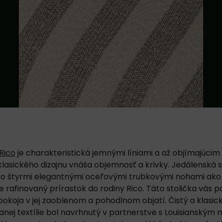
Rico
je charakteristická jemnými líniami a až objímajúcim
lasického dizajnu vnáša objemnosť a krivky. Jedálenská s
 so štyrmi elegantnými oceľovými trubkovými nohami ako
 rafinovaný prírastok do rodiny Rico. Táto stolička vás po
pokoja v jej zaoblenom a pohodlnom objatí. Čistý a klasic
nej textílie bol navrhnutý v partnerstve s Louisianský