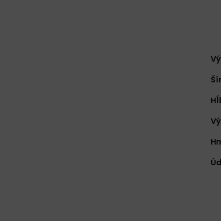
Vý
Ší
Hĺ
Vý
Hm
Úd