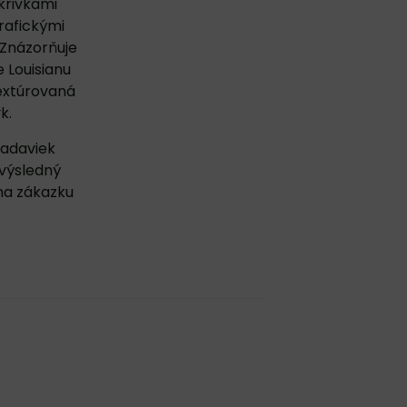
krivkami
grafickými
 Znázorňuje
 Louisianu
Textúrovaná
k.
iadaviek
 výsledný
na zákazku