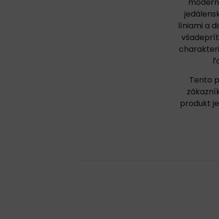
moderné
jedálensk
líniami a 
všadeprít
charakteri
ľ
Tento p
zákazník
produkt j