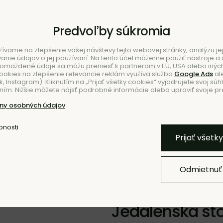
Predvoľby súkromia
ívame na zlepšenie vašej návštevy tejto webovej stránky, analýzu jej
ie údajov o jej používaní. Na tento účel môžeme použiť nástroje a s
romaždené údaje sa môžu preniesť k partnerom v EÚ, USA alebo iných
ookies na zlepšenie relevancie reklám využíva služba
Google Ads
al
 Instagram). Kliknutím na „Prijať všetky cookies“ vyjadrujete svoj súh
ím. Nižšie môžete nájsť podrobné informácie alebo upraviť svoje pr
NIE
ny osobných údajov
bnosti
Pridať k O
Prijať všetk
Odmietnuť
NOVINKA
Jedálenská sto