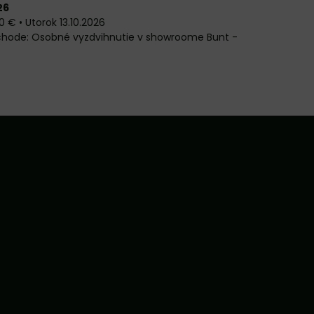
26
0 €
•
Utorok
13.10.2026
Osobné vyzdvihnutie v showroome Bunt -