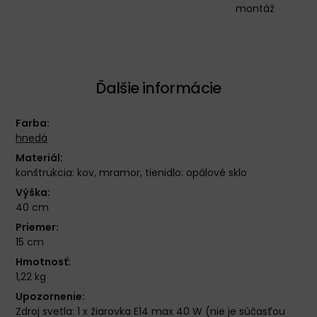
montáž
Ďalšie informácie
Farba:
hnedá
Materiál:
konštrukcia: kov, mramor, tienidlo: opálové sklo
Výška:
40 cm
Priemer:
15 cm
Hmotnosť:
1,22 kg
Upozornenie:
Zdroj svetla: 1 x žiarovka E14 max 40 W (nie je súčasťou