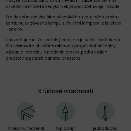
navyše kompatibilná so stmievačmi, takže si intenzitu
osvetlenia môžete kedykoľvek prispôsobiť svojej nálade.
Pre dosiahnutie vizuálne pôsobivého svetelného efektu
kombinujte závesnú lampu s ďalšími lampami z kolekcie
Torrano
.
Upozorňujeme, že svetelný zdroj nie je súčasťou balenia,
čím získavate absolútnu slobodu prispôsobiť si finálny
vzhľad a intenzitu osvetlenia presne podľa vašich
predstáv a potrieb daného priestoru.
Kľúčové vlastnosti
masívny materiál
top dizajn
jednoduchá