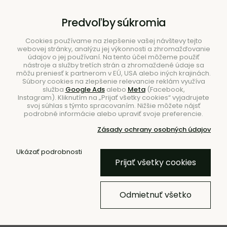
B2B
|
Showroom
|
Kontakty
Predvoľby súkromia
Cookies používame na zlepšenie vašej návštevy tejto
webovej stránky, analýzu jej výkonnosti a zhromažďovanie
údajov o jej používaní. Na tento účel môžeme použiť
nástroje a služby tretích strán a zhromaždené údaje sa
môžu preniesť k partnerom v EÚ, USA alebo iných krajinách.
Súbory cookies na zlepšenie relevancie reklám využíva
služba
Google Ads
alebo
Meta
(Facebook,
Hľadať
Instagram). Kliknutím na „Prijať všetky cookies“ vyjadrujete
svoj súhlas s týmto spracovaním. Nižšie môžete nájsť
podrobné informácie alebo upraviť svoje preferencie.
Zásady ochrany osobných údajov
Úvod
Svietidlá
Závesné
Ukázať podrobnosti
Prijať všetky cookies
NOVINKA
Závesná lampa Torrano 15 –
Odmietnuť všetko
hnedá/mramor