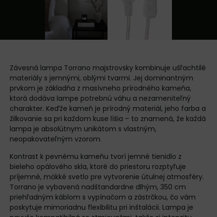
Závesná lampa Torrano majstrovsky kombinuje ušľachtilé
materiály s jemnými, oblými tvarmi. Jej dominantným
prvkom je základňa z masívneho prírodného kameňa,
ktorá dodáva lampe potrebnú váhu a nezameniteľný
charakter. Keďže kameň je prírodný materiál, jeho farba a
žilkovanie sa pri každom kuse líšia – to znamená, že každá
lampa je absolútnym unikátom s vlastným,
neopakovateľným vzorom.
Kontrast k pevnému kameňu tvorí jemné tienidlo z
bieleho opálového skla, ktoré do priestoru rozptyľuje
príjemné, mäkké svetlo pre vytvorenie útulnej atmosféry.
Torrano je vybavená nadštandardne dlhým, 350 cm
priehľadným káblom s vypínačom a zástrčkou, čo vám
poskytuje mimoriadnu flexibilitu pri inštalácii. Lampa je